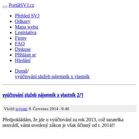
PortálSVJ.cz
Přehled SVJ
Odkazy
Mapa webu
Legislativa
Firmy
FAQ
Diskuse
Přihlásit se
Hledání
Domů
/
vyúčtování služeb nájemník x vlastník
vyúčtování služeb nájemník x vlastník 2/1
Vložil
svjvmt
, 9. Červenec 2014 - 9:46
Předpokládám, že jde o vyúčtování za rok 2013, což tazatelka
neuvádí, vámi uvedený zákon je však účinný od r. 2014!!