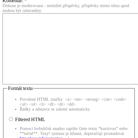
Komentář:
*
Diskuse je moderovaná - neslušné příspěvky, příspěvky mimo téma apod.
mohou být odstraněny.
Formát textu
Povolené HTML značky: <a> <em> <strong> <cite> <code>
<ul> <ol> <li> <dl> <dt> <dd>
Řádky a odstavce se zalomí automaticky.
Filtered HTML
Pomocí hvězdiček snadno zapište částe textu *kurzívou* nebo
**tučně**. Texy! syntaxe je úžasná, doporučuji prostudovat