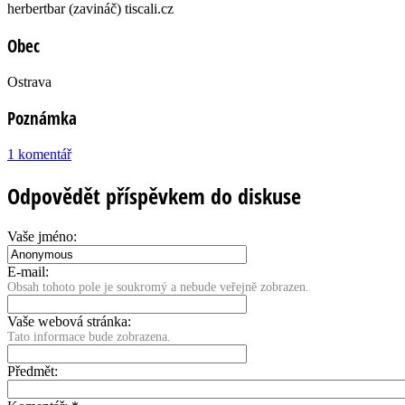
herbertbar (zavináč) tiscali.cz
Obec
Ostrava
Poznámka
1 komentář
Odpovědět příspěvkem do diskuse
Vaše jméno:
E-mail:
Obsah tohoto pole je soukromý a nebude veřejně zobrazen.
Vaše webová stránka:
Tato informace bude zobrazena.
Předmět: