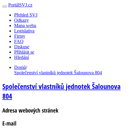
PortálSVJ.cz
Přehled SVJ
Odkazy
Mapa webu
Legislativa
Firmy
FAQ
Diskuse
Přihlásit se
Hledání
Domů
/
Společenství vlastníků jednotek Šalounova 804
Společenství vlastníků jednotek Šalounova
804
Adresa webových stránek
E-mail