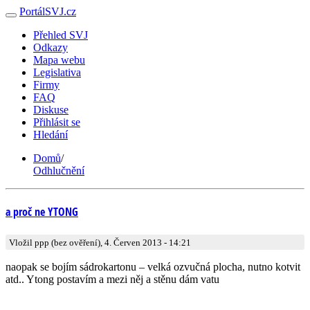
PortálSVJ.cz
Přehled SVJ
Odkazy
Mapa webu
Legislativa
Firmy
FAQ
Diskuse
Přihlásit se
Hledání
Domů
/
Odhlučnění
a proč ne YTONG
Vložil ppp (bez ověření), 4. Červen 2013 - 14:21
naopak se bojím sádrokartonu – velká ozvučná plocha, nutno kotvit
atd.. Ytong postavím a mezi něj a stěnu dám vatu