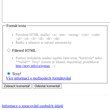
Formát textu
Povolené HTML značky: <a> <em> <strong> <cite> <code>
<ul> <ol> <li> <dl> <dt> <dd>
Řádky a odstavce se zalomí automaticky.
Filtered HTML
Pomocí hvězdiček snadno zapište částe textu *kurzívou* nebo
**tučně**. Texy! syntaxe je úžasná, doporučuji prostudovat
http://texy.info/cs/syntax
. ;-)
Texy!
Více informací o možnostech formátování
Informace o zpracování osobních údajů