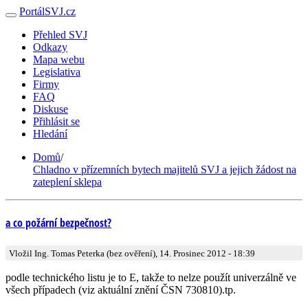
PortálSVJ.cz
Přehled SVJ
Odkazy
Mapa webu
Legislativa
Firmy
FAQ
Diskuse
Přihlásit se
Hledání
Domů
/
Chladno v přízemních bytech majitelů SVJ a jejich žádost na
zateplení sklepa
a co požární bezpečnost?
Vložil Ing. Tomas Peterka (bez ověření), 14. Prosinec 2012 - 18:39
podle technického listu je to E, takže to nelze použít univerzálně ve
všech případech (viz aktuální znění ČSN 730810).tp.