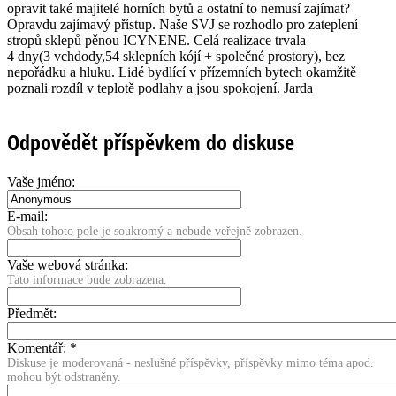
opravit také majitelé horních bytů a ostatní to nemusí zajímat?
Opravdu zajímavý přístup. Naše SVJ se rozhodlo pro zateplení
stropů sklepů pěnou ICYNENE. Celá realizace trvala
4 dny(3 vchdo­dy,54 sklepních kójí + společné prostory), bez
nepořádku a hluku. Lidé bydlící v přízemních bytech okamžitě
poznali rozdíl v teplotě podlahy a jsou spokojení. Jarda
Odpovědět příspěvkem do diskuse
Vaše jméno:
E-mail:
Obsah tohoto pole je soukromý a nebude veřejně zobrazen.
Vaše webová stránka:
Tato informace bude zobrazena.
Předmět:
Komentář:
*
Diskuse je moderovaná - neslušné příspěvky, příspěvky mimo téma apod.
mohou být odstraněny.