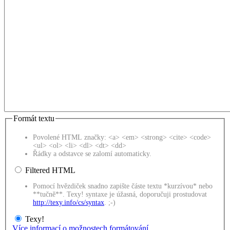
Formát textu
Povolené HTML značky: <a> <em> <strong> <cite> <code>
<ul> <ol> <li> <dl> <dt> <dd>
Řádky a odstavce se zalomí automaticky.
Filtered HTML
Pomocí hvězdiček snadno zapište částe textu *kurzívou* nebo
**tučně**. Texy! syntaxe je úžasná, doporučuji prostudovat
http://texy.info/cs/syntax
. ;-)
Texy!
Více informací o možnostech formátování