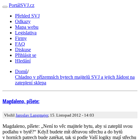
PortálSVJ.cz
Přehled SVJ
Odkazy
Mapa webu
Legislativa
Firmy
FAQ
Diskuse
Přihlásit se
Hledání
Domů
/
Chladno v přízemních bytech majitelů SVJ a jejich žádost na
zateplení sklepa
Magdaleno, píšete:
Vložil
Jaroslav Langmajer
, 15. Listopad 2012 - 14:03
Magdaleno, píšete: „Není to věc majitele bytu, aby si zateplil svou
podlahu v bytě?“ Když budete mít děravou střechu a do bytů
v horních patrech bude zatékat, tak si podle Vaší logiky mají střechu