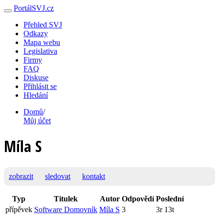
PortálSVJ.cz
Přehled SVJ
Odkazy
Mapa webu
Legislativa
Firmy
FAQ
Diskuse
Přihlásit se
Hledání
Domů
/
Můj účet
Míla S
zobrazit
sledovat
kontakt
Typ
Titulek
Autor
Odpovědí
Poslední
přípěvek
Software Domovník
Míla S
3
3r 13t