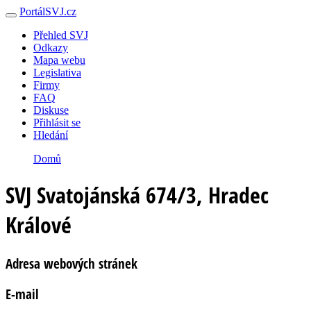
PortálSVJ.cz
Přehled SVJ
Odkazy
Mapa webu
Legislativa
Firmy
FAQ
Diskuse
Přihlásit se
Hledání
Domů
SVJ Svatojánská 674/3, Hradec
Králové
Adresa webových stránek
E-mail