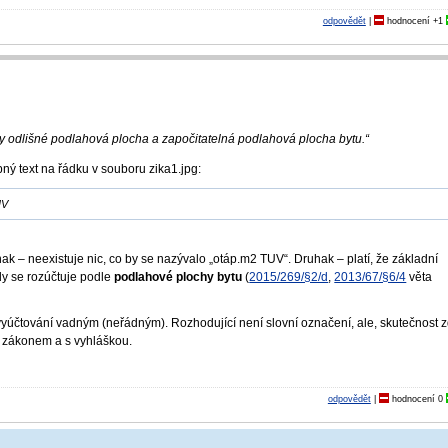
odpovědět
|
hodnocení
+1
ty odlišné podlahová plocha a započitatelná podlahová plocha bytu.“
bný text na řádku v souboru zika1.jpg:
UV
k – neexistuje nic, co by se nazývalo „otáp.m2 TUV“. Druhak – platí, že základní
dy se rozúčtuje podle
podlahové plochy bytu
(
2015/269/§2/d
,
2013/67/§6/4
věta
vyúčtování vadným (neřádným). Rozhodující není slovní označení, ale, skutečnost 
se zákonem a s vyhláškou.
odpovědět
|
hodnocení
0