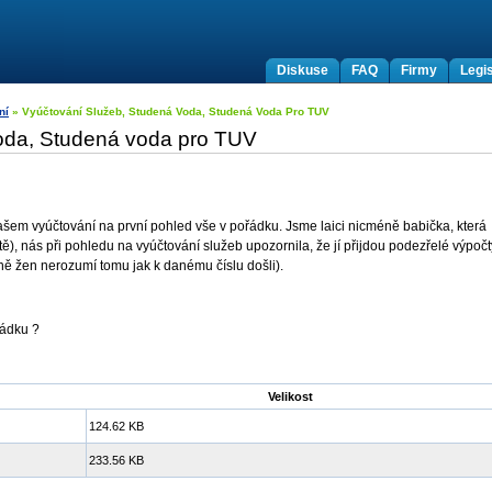
Diskuse
FAQ
Firmy
Legis
ní
» Vyúčtování Služeb, Studená Voda, Studená Voda Pro TUV
oda, Studená voda pro TUV
našem vyúčtování na první pohled vše v pořádku. Jsme laici nicméně babička, která
), nás při pohledu na vyúčtování služeb upozornila, že jí přijdou podezřelé výpočt
ně žen nerozumí tomu jak k danému číslu došli).
řádku ?
Velikost
124.62 KB
233.56 KB