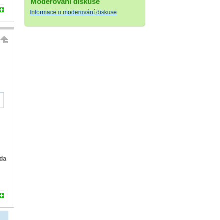
Moderování diskuse
Informace o moderování diskuse
zda