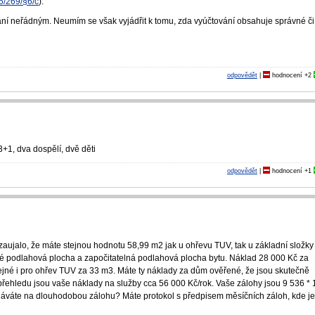
5/269/§6/c
).
vání neřádným. Neumím se však vyjádřit k tomu, zda vyúčtování obsahuje správné či
odpovědět
|
hodnocení
+2
3+1, dva dospělí, dvě děti
odpovědět
|
hodnocení
+1
aujalo, že máte stejnou hodnotu 58,99 m2 jak u ohřevu TUV, tak u základní složky
šné podlahová plocha a započitatelná podlahová plocha bytu. Náklad 28 000 Kč za
stejné i pro ohřev TUV za 33 m3. Máte ty náklady za dům ověřené, že jsou skutečně
přehledu jsou vaše náklady na služby cca 56 000 Kč/rok. Vaše zálohy jsou 9 536 * 
 dáváte na dlouhodobou zálohu? Máte protokol s předpisem měsíčních záloh, kde j