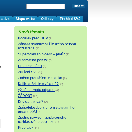
lativa
Mapa webu
Odkazy
Přehled SVJ
Nová témata
Kočárek před HUP
(8)
Záhada trvanlivosti římského betonu
rozluštěna
(1)
Superficies solo cedit – platí?
(2)
Automat na peníze
(0)
y
Prodáme půdu
(3)
Zrušení SVJ
(1)
Změna prohlášení vlastníka
(0)
Kolik služeb je v zákoně?
(0)
výměna svodu odpadu
(4)
ŽÁDOST
(16)
Kdy schůzovat?
(2)
Způsobilost být členem statutárního
orgánu SVJ
(8)
Zpětné navýšení zaplaceného
rozhlasového poplatku
(1)
Přeplatek
(4)