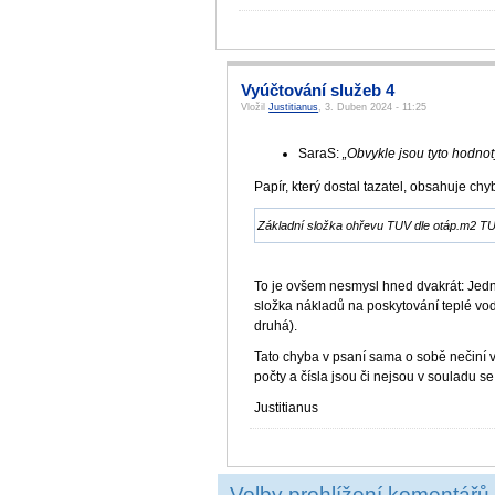
Vyúčtování služeb 4
Vložil
Justitianus
, 3. Duben 2024 - 11:25
SaraS:
„Obvykle jsou tyto hodno
Papír, který dostal tazatel, obsahuje chy
Základní složka ohřevu TUV dle otáp.m2 T
To je ovšem nesmysl hned dvakrát: Jedna
složka nákladů na poskytování teplé vo
druhá).
Tato chyba v psaní sama o sobě nečiní 
počty a čísla jsou či nejsou v souladu 
Justitianus
Volby prohlížení komentářů