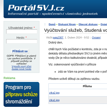
Domů
»
Diskuzní fórum
»
Obecné diskuse
»
Ostat
Uživatelské jméno:
*
Vyúčtování služeb, Studená v
Vložil
paja2307
, 1. Duben 2024 - 9:52
::
Ostatní
Heslo:
*
Dobrý den,
chtěl bych Vás požádat o kontrolu, zda je v 
dekády dělala předsedkyni SVJ (v jiném městě
GDPR: Přihlášení je platné
vody (že je něco kalkulováno dvakrát, případ
i po zavření prohlížeče. V
případě potřeby se
odhlašte!
Viz. oskenované vyúčtování v příloze
Vytvořit nový účet
Zaslat nové heslo
zdá se Vám na první pohled vše v po
Reklama
Předem uctivě děkuji za zpětnou vazbu.
Příloha
zika2.jpg
zika1.jpg