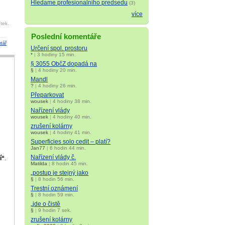
Hledame profesionalniho predsedu
(3)
více
tek.
Poslední komentáře
tář
Určení spol. prostoru
*
|
3 hodiny 15 min.
§ 3055 ObčZ dopadá na
§
|
4 hodiny 20 min.
Mandl
?
|
4 hodiny 26 min.
Přeparkovat
wousek
|
4 hodiny 38 min.
Nařízení vlády
wousek
|
4 hodiny 40 min.
zrušení kolárny
wousek
|
4 hodiny 41 min.
Superficies solo cedit – platí?
Jan77
|
6 hodin 44 min.
Nařízení vlády č.
í“
.
Matilda
|
8 hodin 45 min.
„postup je stejný jako
§
|
8 hodin 56 min.
Trestní oznámení
§
|
8 hodin 59 min.
„jde o čistě
§
|
9 hodin 7 sek.
zrušení kolárny