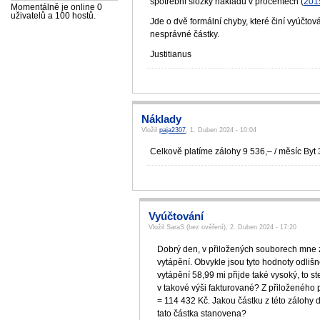
spotřební složky nákladů v procentech (
201
Momentálně je online 0
uživatelů a 100 hostů.
Jde o dvě formální chyby, které činí vyúčto
nesprávné částky.
Justitianus
Náklady
Vložil
paja2307
, 1. Duben 2024 - 10:04
Celkově platíme zálohy 9 536,– / měsíc Byt 
Vyúčtování
Vložil SaraS (bez ověření), 2. Duben 2024 - 17:20
Dobrý den, v přiložených souborech mne z
vytápění. Obvykle jsou tyto hodnoty odli
vytápění 58,99 mi přijde také vysoký, to 
v takové výši fakturované? Z přiloženého 
= 114 432 Kč. Jakou částku z této zálohy
tato částka stanovena?