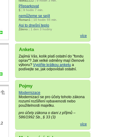
radka2222
|
9 hodin 3 min.
Přeparkovat
§
|
9 hodin 7 min.
nemůžeme se sejít
Roman1
|
10 hodin 55 min.
Asi to dnešní teplo
Zdeno
|
1 den 3 hodiny
více
Anketa
Zajímá Vás, kolik platí ostatní do "fondu
oprav"? Jak velké odměny mají členové
výboru?
Vyplňte krátkou anketu
a
podívejte se, jak odpovídali ostatní.
Pojmy
Modernizace
Modernizací se pro účely tohoto zákona
rozumí rozšíření vybavenosti nebo
použitelnosti majetku.
pro účely zákona o dani z příjmů –
586/1992 Sb., § 33 (3)
12
více
e