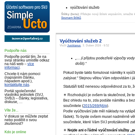
vyúčtování služeb
Štítky (beta):
Přidejte nový štítek vepsáním, smažte k
Seznam štítků
.
Vyúčtování služeb 2
Vložil
Justitianus
, 3. Duben 2024 - 9:52
Podpořte nás
Podpořte portál tím, že na
„… jí přijdou podezřelé výpočty vod
svoji stránku umístíte odkaz
došli).“
na náš web –
více
informací
.
Pokud byste takto fomuloval námitky k vyúčto
Chcete-li nám pomoci
(napsáním článku,
zabývat.“
Stejnou větou Vám odpovídám i já
nápadem apod.),
kontaktujte nás
.
Statutáři totiž nenesou odpovědnost za to, ž
Portál společenství
☀ Rozhodující je ovšem ta skutečnost, že t
vlastníků jednotek (SVJ,
SVBJ) – články, legislativa,
Bez ohledu na to, zda podáte námitku a bez 
diskuse, …
součinitele (
2015/269/§6/g
).
Víte že...
Podle vyúčtování jste měl náklady na vytáp
řádek). To byste ovšem musel nadměrně větr
V diskusi se můžete zeptat
nebo podělit o svou
součinitele, které Vám SVJ protizákonně zata
zkušenost?
☀
Nejde ani o řádné vyúčtování služby „p
Kdo je online