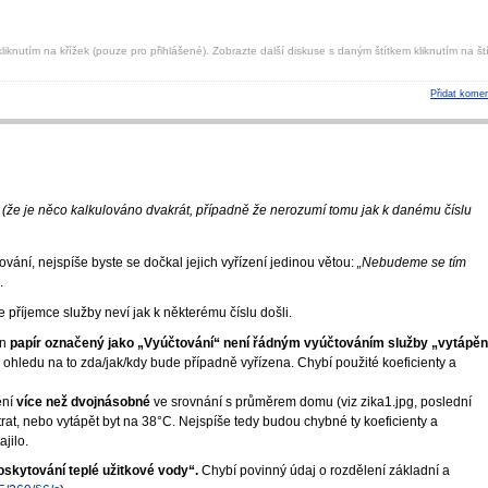
liknutím na křížek (pouze pro přihlášené). Zobrazte další diskuse s daným štítkem kliknutím na ští
Přidat komen
y (že je něco kalkulováno dvakrát, případně že nerozumí tomu jak k danému číslu
vání, nejspíše byste se dočkal jejich vyřízení jedinou větou:
„Nebudeme se tím
.
e příjemce služby neví jak k některému číslu došli.
en
papír označený jako „Vyúčtování“ není řádným vyúčtováním služby „vytápěn
ohledu na to zda/jak/kdy bude případně vyřízena. Chybí použité koeficienty a
ění
více než dvojnásobné
ve srovnání s průměrem domu (viz zika1.jpg, poslední
at, nebo vytápět byt na 38°C. Nejspíše tedy budou chybné ty koeficienty a
jilo.
oskytování teplé užitkové vody“.
Chybí povinný údaj o rozdělení základní a