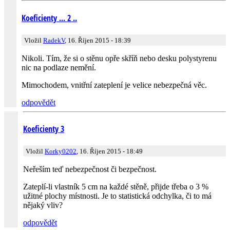
Koeficienty ... 2 ..
Vložil
RadekV
, 16. Říjen 2015 - 18:39
Nikoli. Tím, že si o stěnu opře skříň nebo desku polystyrenu
nic na podlaze nemění.
Mimochodem, vnitřní zateplení je velice nebezpečná věc.
odpovědět
Koeficienty 3
Vložil
Korky0202
, 16. Říjen 2015 - 18:49
Neřeším teď nebezpečnost či bezpečnost.
Zateplí-li vlastník 5 cm na každé stěně, přijde třeba o 3 %
užitné plochy místnosti. Je to statistická odchylka, či to má
nějaký vliv?
odpovědět