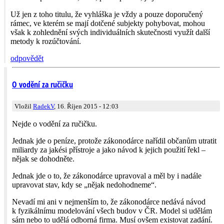
Už jen z toho titulu, že vyhláška je vždy a pouze doporučený
rámec, ve kterém se mají dotčené subjekty pohybovat, mohou
však k zohlednění svých individuálních skutečnosti využít další
metody k rozúčtování.
odpovědět
O vodění za ručičku
Vložil
RadekV
, 16. Říjen 2015 - 12:03
Nejde o vodění za ručičku.
Jednak jde o peníze, protože zákonodárce nařídil občanům utratit
miliardy za jakési přístroje a jako návod k jejich použití řekl –
nějak se dohodněte.
Jednak jde o to, že zákonodárce upravoval a měl by i nadále
upravovat stav, kdy se „nějak nedohodneme“.
Nevadí mi ani v nejmenším to, že zákonodárce nedává návod
k fyzikálnímu modelování všech budov v ČR. Model si udělám
sám nebo to udělá odborná firma. Musí ovšem existovat zadání.