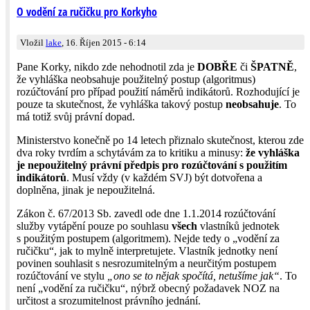
O vodění za ručičku pro Korkyho
Vložil
lake
, 16. Říjen 2015 - 6:14
Pane Korky, nikdo zde nehodnotil zda je
DOBŘE
či
ŠPATNĚ
,
že vyhláška neobsahuje použitelný postup (algoritmus)
rozúčtování pro případ použití náměrů indikátorů. Rozhodující je
pouze ta skutečnost, že vyhláška takový postup
neobsahuje
. To
má totiž svůj právní dopad.
Ministerstvo konečně po 14 letech přiznalo skutečnost, kterou zde
dva roky tvrdím a schytávám za to kritiku a minusy:
že vyhláška
je nepoužitelný právní předpis pro rozúčtování s použitím
indikátorů
. Musí vždy (v každém SVJ) být dotvořena a
doplněna, jinak je nepoužitelná.
Zákon č. 67/2013 Sb. zavedl ode dne 1.1.2014 rozúč­tování
služby vytápění pouze po souhlasu
všech
vlastníků jednotek
s použitým postupem (algoritmem). Nejde tedy o „vodění za
ručičku“, jak to mylně interpretujete. Vlastník jednotky není
povinen souhlasit s nesrozumitelným a neurčitým postupem
rozúčtování ve stylu
„ono se to nějak spočítá, netušíme jak“
. To
není „vodění za ručičku“, nýbrž obecný požadavek NOZ na
určitost a srozumitelnost právního jednání.