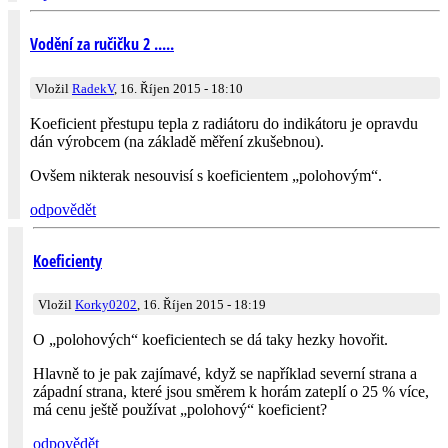
Vodění za ručičku 2 .....
Vložil
RadekV
, 16. Říjen 2015 - 18:10
Koeficient přestupu tepla z radiátoru do indikátoru je opravdu
dán výrobcem (na základě měření zkušebnou).
Ovšem nikterak nesouvisí s koeficientem „polohovým“.
odpovědět
Koeficienty
Vložil
Korky0202
, 16. Říjen 2015 - 18:19
O „polohových“ koeficientech se dá taky hezky hovořit.
Hlavně to je pak zajímavé, když se například severní strana a
západní strana, které jsou směrem k horám zateplí o 25 % více,
má cenu ještě používat „polohový“ koeficient?
odpovědět