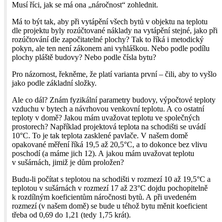
Musí říci, jak se má ona „náročnost“ zohlednit.
Má to být tak, aby při vytápění všech bytů v objektu na teplotu
dle projektu byly rozúčtované náklady na vytápění stejné, jako při
rozúčtování dle započitatelné plochy? Tak to říká i metodický
pokyn, ale ten není zákonem ani vyhláškou. Nebo podle podílu
plochy pláště budovy? Nebo podle čísla bytu?
Pro názornost, řekněme, že platí varianta první – čili, aby to vyšlo
jako podle základní složky.
Ale co dál? Znám fyzikální parametry budovy, výpočtové teploty
vzduchu v bytech a návrhovou venkovní teplotu. A co ostatní
teploty v domě? Jakou mám uvažovat teplotu ve společných
prostorech? Například projektová teplota na schodišti se uvádí
10°C. To je tak teplota zasklené pavlače. V našem domě
opakované měření říká 19,5 až 20,5°C, a to dokonce bez vlivu
poschodí (a máme jich 12). A jakou mám uvažovat teplotu
v sušárnách, jimiž je dům proložen?
Budu-li počítat s teplotou na schodišti v rozmezí 10 až 19,5°C a
teplotou v sušárnách v rozmezí 17 až 23°C dojdu pochopitelně
k rozdílným koeficientům náročnosti bytů. A při uvedeném
rozmezí (v našem domě) se bude u téhož bytu měnit koeficient
třeba od 0,69 do 1,21 (tedy 1,75 krát).