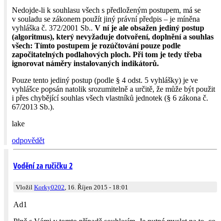
Nedojde-li k souhlasu všech s předloženým postupem, má se
v souladu se zákonem použít jiný právní předpis – je míněna
vyhláška č. 372/2001 Sb..
V ní je ale obsažen jediný postup
(algoritmus), který nevyžaduje dotvoření, doplnění a souhlas
všech: Tímto postupem je rozúčtování pouze podle
započitatelných podlahových ploch. Při tom je tedy třeba
ignorovat náměry instalovaných indikátorů.
Pouze tento jediný postup (podle § 4 odst. 5 vyhlášky) je ve
vyhlášce popsán natolik srozumitelně a určitě, že může být použit
i přes chybějící souhlas všech vlastníků jednotek (§ 6 zákona č.
67/2013 Sb.).
lake
odpovědět
Vodění za ručičku 2
Vložil
Korky0202
, 16. Říjen 2015 - 18:01
Ad1