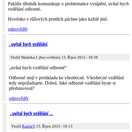
Pakliže úředník komunikuje o problematice vytápění, uvítal bych
vzdělání odborné.
Hovénko v růžových pentlích páchne jako každé jiné.
odpovědět
„uvítal bych vzdělání
Vložil Námitka J. (bez ověření), 15. Říjen 2015 - 18:59
„uvítal bych vzdělání odborné“
Odborné stojí v protikladu ke všeobecné. Všeobecné vzdělání
tedy nepožadujete. Dobrá. Jaké odborné vzdělání byste si
představoval?
odpovědět
„uvítal bych vzdělání ...
Vložil
RadekV
, 15. Říjen 2015 - 19:13