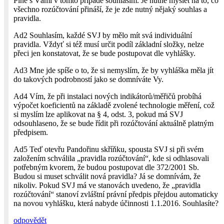
Plně s Vámi v tomto případě souhlasím. Je nutné myslet na to, co
všechno rozúčtování přináší, že je zde nutný nějaký souhlas a
pravidla.
Ad2 Souhlasím, každé SVJ by mělo mít svá individuální
pravidla. Vždyť si též musí určit podíl základní složky, nelze
přeci jen konstatovat, že se bude postupovat dle vyhlášky.
Ad3 Mne jde spíše o to, že si nemyslím, že by vyhláška měla jít
do takových podrobností jako se domníváte Vy.
Ad4 Vím, že při instalaci nových indikátorů/měřičů probíhá
výpočet koeficientů na základě zvolené technologie měření, což
si myslím lze aplikovat na § 4, odst. 3, pokud má SVJ
odsouhlaseno, že se bude řídit při rozúčtování aktuálně platným
předpisem.
Ad5 Teď otevřu Pandořinu skříňku, spousta SVJ si při svém
založením schválila „pravidla rozúčtování“, kde si odhlasovali
potřebným kvorem, že budou postupovat dle 372/2001 Sb.
Budou si muset schválit nová pravidla? Já se domnívám, že
nikoliv. Pokud SVJ má ve stanovách uvedeno, že „pravidla
rozúčtování“ stanoví zvláštní právní předpis přejdou automaticky
na novou vyhlášku, která nabyde účinnosti 1.1.2016. Sou­hlasíte?
odpovědět