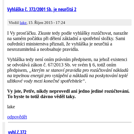
Vyhláška č. 372/2001 Sb. je neurčitá 2
Vložil
lake
, 15. Říjen 2015 - 17:24
I Vy prosťáčku. Zkuste tedy podle vyhlášky rozúčtovat, narazíte
na samém počátku při dělení základní a spotřební složky. Sami
ouředníci ministerstva přiznali, že vyhláška je neurčitá a
nesrozumitelná a neobsahuje pravidla.
Vyhláška tedy není oním právním předpisem, na jehož existenci
se odvolává zákon č. 67/2013 Sb. ve svém § 6, totiž oním
předpisem,
„kterým se stanoví pravidla pro rozúčtování nákladů
na tepelnou energii pro vytápění a nákladů na poskytování teplé
užitkové vody mezi konečné spotřebitele“
.
Vy jste, Petře, nikdy neprovedl ani jedno jediné rozúčtování.
To byste to totiž dávno věděl taky.
lake
odpovědět
vyhl.č.372