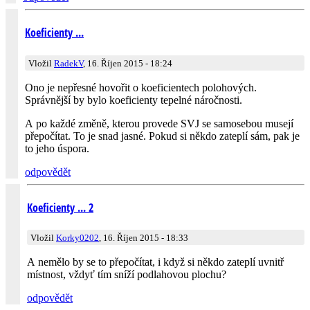
Koeficienty ...
Vložil
RadekV
, 16. Říjen 2015 - 18:24
Ono je nepřesné hovořit o koeficientech polohových.
Správnější by bylo koeficienty tepelné náročnosti.
A po každé změně, kterou provede SVJ se samosebou musejí
přepočítat. To je snad jasné. Pokud si někdo zateplí sám, pak je
to jeho úspora.
odpovědět
Koeficienty ... 2
Vložil
Korky0202
, 16. Říjen 2015 - 18:33
A nemělo by se to přepočítat, i když si někdo zateplí uvnitř
místnost, vždyť tím sníží podlahovou plochu?
odpovědět