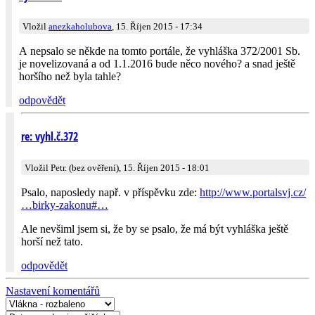
Vložil
anezkaholubova
, 15. Říjen 2015 - 17:34
A nepsalo se někde na tomto portále, že vyhláška 372/2001 Sb.
je novelizovaná a od 1.1.2016 bude něco nového? a snad ještě
horšího než byla tahle?
odpovědět
re: vyhl.č.372
Vložil Petr. (bez ověření), 15. Říjen 2015 - 18:01
Psalo, naposledy např. v příspěvku zde:
http://www.portalsvj.cz/
…birky-zakonu#…
Ale nevšiml jsem si, že by se psalo, že má být vyhláška ještě
horší než tato.
odpovědět
Nastavení komentářů