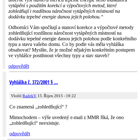
vytápění s použitím korekcí a výpočtových metod, které
zohledňují i rozdílnou náročnost vytápěných místností na
dodávku tepelné energie danou jejich polohou.“
Odborníci Vám spočítají a stanoví korekce a výpočtové metody
zohledňující rozdílnou náročnost vytápěných místností na
dodávku tepelné energie danou jejich polohou podle konkrétního
typu a stavu vašeho domu. Co by podle vás měla vyhláška
obsahovat? Myslíte, že je možné nějakým konkrétním postupem
ve vyhlášce postihnout všechny typy a stav staveb?
odpovědět
Vyhláška č. 372/2001 § ...
Vložil
RadekV
, 15. Říjen 2015 - 19:22
Co znamená „zohledňující“ ?
Mimochodem – výše uvedený e-mail z MMR říká, že ono
„zohledňující“ neexistuje.
odpovědět