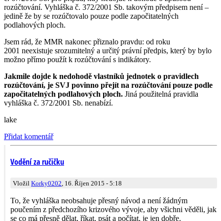
rozúčtování. Vyhláška č. 372/2001 Sb. takovým předpisem není –
jedině že by se rozúčtovalo pouze podle započitatelných
podlahových ploch.
Jsem rád, že MMR nakonec přiznalo pravdu: od roku
2001 neexistuje srozumitelný a určitý právní předpis, který by bylo
možno přímo použít k rozúčtování s indikátory.
Jakmile dojde k nedohodě vlastníků jednotek o pravidlech
rozúčtování, je SVJ povinno přejít na rozúčtování pouze podle
započitatelných podlahových ploch.
Jiná použitelná pravidla
vyhláška č. 372/2001 Sb. nenabízí.
lake
Přidat komentář
Vodění za ručičku
Vložil
Korky0202
, 16. Říjen 2015 - 5:18
To, že vyhláška neobsahuje přesný návod a není žádným
poučením z předchozího krizového vývoje, aby všichni věděli, jak
se co má přesně dělat, říkat, psát a počítat, je jen dobře.