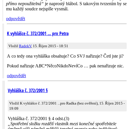
přímo nepoužitelná“
je naprostý blábol. S takovým tvrzením by se
mu každý soudce nejspíše vysmál.
odpovědět
K vyhlášce č. 372/2001 ... pro Petra
Vložil
RadekV
, 15. Říjen 2015 - 18:51
A co tedy ona vyhláška obsahuje? Co SVJ nařizuje? Četl jste ji?
Pokud nařizuje A
B
C*NěcoNikdo­NevíCo … pak nenařizuje nic.
odpovědět
Vyhláška č. 372/2001 §
Vložil K vyhlášce č. 372/2001 ...pro Radka (bez ověření), 15. Říjen 2015 -
19:09
Vyhláška č. 372/2001 § 4 odst.(3)
„Spotřební složku rozdělí vlastník mezi konečné spotřebitele
úměrně výši náměrů měřičů tepelné energie nebo indikátorů