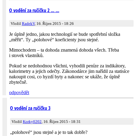
O vodění za ručičku 2 ... ...
Vložil
RadekV
, 16. Říjen 2015 - 18:26
Je úplně jedno, jakou technologií se bude spotřební složka
„měřit“. Ty „polohové“ koeficienty jsou stejné.
Mimochodem – ta dohoda znamená dohoda všech. Třeba
i stovek vlastníků.
Pokud se nedohodnou všichni, vyhodili peníze za indikátory,
kalorimetry a jejich odečty. Zákonodárce jim nařídil za statisíce
nakoupit cosi, co hyzdí byty a nakonec se ukáže, že úplně
zbytečně.
odpovědět
O vodění za ručičku 3
Vložil
Korky0202
, 16. Říjen 2015 - 18:31
„polohové“ jsou stejné a je to tak dobře?