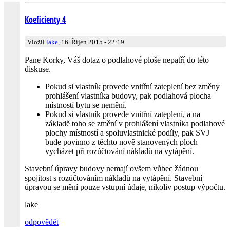
Koeficienty 4
Vložil
lake
, 16. Říjen 2015 - 22:19
Pane Korky, Váš dotaz o podlahové ploše nepatří do této
diskuse.
Pokud si vlastník provede vnitřní zateplení bez změny
prohlášení vlastníka budovy, pak podlahová plocha
místností bytu se nemění.
Pokud si vlastník provede vnitřní zateplení, a na
základě toho se změní v prohlášení vlastníka podlahové
plochy místností a spoluvlastnické podíly, pak SVJ
bude povinno z těchto nově stanovených ploch
vycházet při rozúčtování nákladů na vytápění.
Stavební úpravy budovy nemají ovšem vůbec žádnou
spojitost s rozúčtováním nákladů na vytápění. Stavební
úpravou se mění pouze vstupní údaje, nikoliv postup výpočtu.
lake
odpovědět