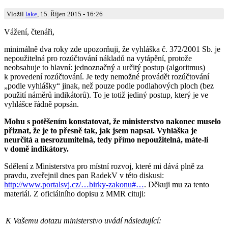
Vložil
lake
, 15. Říjen 2015 - 16:26
Vážení, čtenáři,
minimálně dva roky zde upozorňuji, že vyhláška č. 372/2001 Sb. je
nepoužitelná pro rozúčtování nákladů na vytápění, protože
neobsahuje to hlavní: jednoznačný a určitý postup (algoritmus)
k provedení rozúčtování. Je tedy nemožné provádět rozúčtování
„podle vyhlášky“ jinak, než pouze podle podlahových ploch (bez
použití náměrů indikátorů). To je totiž jediný postup, který je ve
vyhlášce řádně popsán.
Mohu s potěšením konstatovat, že ministerstvo nakonec muselo
přiznat, že je to přesně tak, jak jsem napsal. Vyhláška je
neurčitá a nesrozumitelná, tedy přímo nepoužitelná, máte-li
v domě indikátory.
Sdělení z Ministerstva pro místní rozvoj, které mi dává plně za
pravdu, zveřejnil dnes pan RadekV v této diskusi:
http://www.portalsvj.cz/…birky-zakonu#…
. Děkuji mu za tento
materiál. Z oficiálního dopisu z MMR cituji:
K Vašemu dotazu ministerstvo uvádí následující: