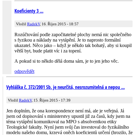
Koeficienty 3 ...
Vložil
RadekV
, 16. Říjen 2015 - 18:57
Rozúčtování podle započitatelné plochy nemá nic společného
s fyzikou a náklady na vytápění. Je to naprosto formální
ukazatel. Něco jako – když je někdo tak bohatý, aby si koupil
větší byt, bude platit víc i za topení.
A pokud si to někdo dělá doma sám, je to jen jeho věc.
odpovědět
Vyhláška č. 372/2001 Sb. je neurčitá, nesrozumitelná a nepou ...
Vložil
RadekV
, 15. Říjen 2015 - 17:39
Jen doplním, že ona korespondence není má, ale je veřejná. Já
jsem od dopisování s ministerstvy upustil již za časů, kdy jsem na
téma vytápění komunikoval na MPO s absolventkou etiky
Teologické fakulty. Nyní jsem svůj čas investoval do fyzikálního
modelu našeho domu, krzevá oněch koeficientů určení (hrozilo, že