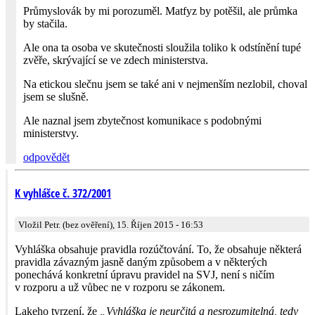
Průmyslovák by mi porozuměl. Matfyz by potěšil, ale průmka
by stačila.
Ale ona ta osoba ve skutečnosti sloužila toliko k odstínění tupé
zvěře, skrývající se ve zdech ministerstva.
Na etickou slečnu jsem se také ani v nejmenším nezlobil, choval
jsem se slušně.
Ale naznal jsem zbytečnost komunikace s podobnými
ministerstvy.
odpovědět
K vyhlášce č. 372/2001
Vložil Petr. (bez ověření), 15. Říjen 2015 - 16:53
Vyhláška obsahuje pravidla rozúčtování. To, že obsahuje některá
pravidla závazným jasně daným způsobem a v některých
ponechává konkretní úpravu pravidel na SVJ, není s ničím
v rozporu a už vůbec ne v rozporu se zákonem.
Lakeho tvrzení, že
„Vyhláška je neurčitá a nesrozumitelná, tedy