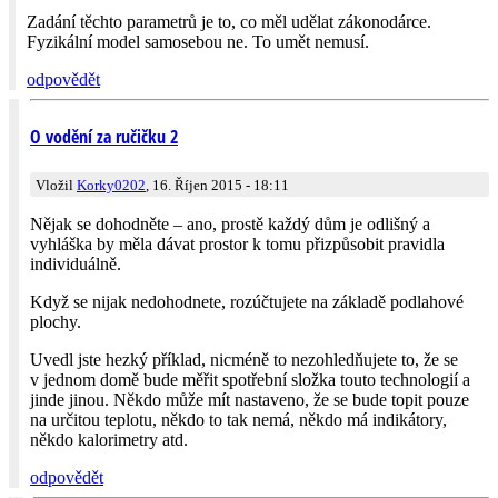
Zadání těchto parametrů je to, co měl udělat zákonodárce.
Fyzikální model samosebou ne. To umět nemusí.
odpovědět
O vodění za ručičku 2
Vložil
Korky0202
, 16. Říjen 2015 - 18:11
Nějak se dohodněte – ano, prostě každý dům je odlišný a
vyhláška by měla dávat prostor k tomu přizpůsobit pravidla
individuálně.
Když se nijak nedohodnete, rozúčtujete na základě podlahové
plochy.
Uvedl jste hezký příklad, nicméně to nezohledňujete to, že se
v jednom domě bude měřit spotřební složka touto technologií a
jinde jinou. Někdo může mít nastaveno, že se bude topit pouze
na určitou teplotu, někdo to tak nemá, někdo má indikátory,
někdo kalorimetry atd.
odpovědět