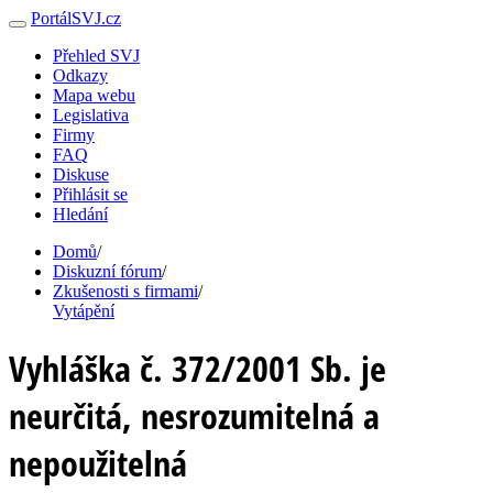
PortálSVJ.cz
Přehled SVJ
Odkazy
Mapa webu
Legislativa
Firmy
FAQ
Diskuse
Přihlásit se
Hledání
Domů
/
Diskuzní fórum
/
Zkušenosti s firmami
/
Vytápění
Vyhláška č. 372/2001 Sb. je
neurčitá, nesrozumitelná a
nepoužitelná