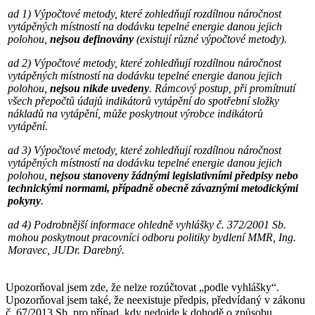
ad 1) Výpočtové metody, které zohledňují rozdílnou náročnost
vytápěných místností na dodávku tepelné energie danou jejich
polohou,
nejsou definovány
(existují různé výpočtové metody).
ad 2) Výpočtové metody, které zohledňují rozdílnou náročnost
vytápěných místností na dodávku tepelné energie danou jejich
polohou,
nejsou nikde uvedeny
. Rámcový postup, při promítnutí
všech přepočtů údajů indikátorů vytápění do spotřební složky
nákladů na vytápění, může poskytnout výrobce indikátorů
vytápění.
ad 3) Výpočtové metody, které zohledňují rozdílnou náročnost
vytápěných místností na dodávku tepelné energie danou jejich
polohou,
nejsou stanoveny žádnými legislativními předpisy nebo
technickými normami, případně obecně závaznými metodickými
pokyny
.
ad 4) Podrobnější informace ohledně vyhlášky č. 372/2001 Sb.
mohou poskytnout pracovníci odboru politiky bydlení MMR, Ing.
Moravec, JUDr. Darebný.
Upozorňoval jsem zde, že nelze rozúčtovat „podle vyhlášky“.
Upozorňoval jsem také, že neexistuje předpis, předvídaný v zákonu
č. 67/2013 Sb. pro případ, kdy nedojde k dohodě o způsobu