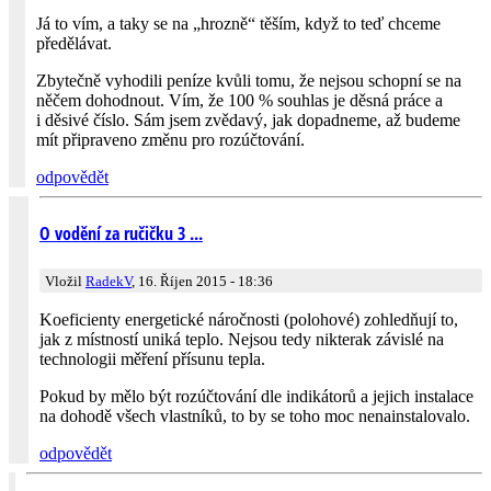
Já to vím, a taky se na „hrozně“ těším, když to teď chceme
předělávat.
Zbytečně vyhodili peníze kvůli tomu, že nejsou schopní se na
něčem dohodnout. Vím, že 100 % souhlas je děsná práce a
i děsivé číslo. Sám jsem zvědavý, jak dopadneme, až budeme
mít připraveno změnu pro rozúčtování.
odpovědět
O vodění za ručičku 3 ...
Vložil
RadekV
, 16. Říjen 2015 - 18:36
Koeficienty energetické náročnosti (polohové) zohledňují to,
jak z místností uniká teplo. Nejsou tedy nikterak závislé na
technologii měření přísunu tepla.
Pokud by mělo být rozúčtování dle indikátorů a jejich instalace
na dohodě všech vlastníků, to by se toho moc nenainstalovalo.
odpovědět