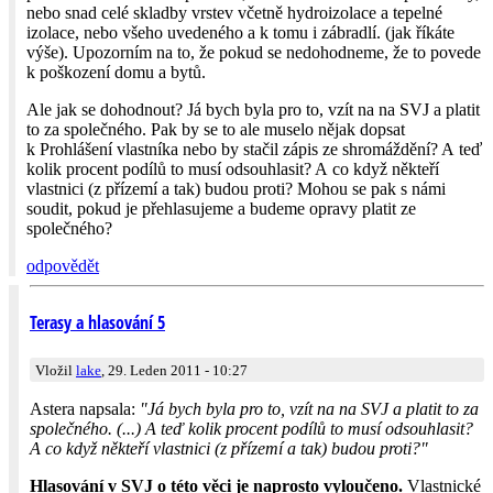
nebo snad celé skladby vrstev včetně hydroizolace a tepelné
izolace, nebo všeho uvedeného a k tomu i zábradlí. (jak říkáte
výše). Upozorním na to, že pokud se nedohodneme, že to povede
k poškození domu a bytů.
Ale jak se dohodnout? Já bych byla pro to, vzít na na SVJ a platit
to za společného. Pak by se to ale muselo nějak dopsat
k Prohlášení vlastníka nebo by stačil zápis ze shromáždění? A teď
kolik procent podílů to musí odsouhlasit? A co když někteří
vlastnici (z přízemí a tak) budou proti? Mohou se pak s námi
soudit, pokud je přehlasujeme a budeme opravy platit ze
společného?
odpovědět
Terasy a hlasování 5
Vložil
lake
, 29. Leden 2011 - 10:27
Astera napsala:
"Já bych byla pro to, vzít na na SVJ a platit to za
společného. (...) A teď kolik procent podílů to musí odsouhlasit?
A co když někteří vlastnici (z přízemí a tak) budou proti?"
Hlasování v SVJ o této věci je naprosto vyloučeno.
Vlastnické