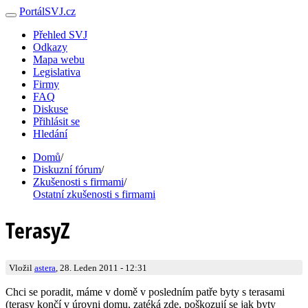
PortálSVJ.cz
Přehled SVJ
Odkazy
Mapa webu
Legislativa
Firmy
FAQ
Diskuse
Přihlásit se
Hledání
Domů
/
Diskuzní fórum
/
Zkušenosti s firmami
/
Ostatní zkušenosti s firmami
TerasyZ
Vložil
astera
, 28. Leden 2011 - 12:31
Chci se poradit, máme v domě v posledním patře byty s terasami
(terasy končí v úrovni domu, zatéká zde, poškozují se jak byty