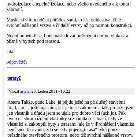
hydroizolace a tepelné izolace, nebo všeho uvedeného a k tomu i
zábradlí.
Musíte si v tom udělat pořádek sami, to jest odhlasovat čí je
svrchní nášlapná vrstva a čí další vrstvy až po nosnou konstrukci.
Nedohodnete-li se, bude následovat poškození domu, vlhkost a
plísně v bytech pod terasou.
lake
odpovědět
terasyZ
Vložil
astera
, 28. Leden 2011 - 16:22
Astera Takže, pane Lake, já půjdu ještě na příslušný stavební
úřad, tam si ještě ujasním, jak je to se zákonem a tak, protože jsem
jen vlastník a úřadu jsem se ujala pro dobro věci (ach jo). Pak
bych na shromáždění vlastníky seznámila se situací, tedy že
vlastníci si zakoupili byty s terasami, ale že v |Prohlášení vlastníka
není specifikováno, zda se tedy pojem „terasa“ týká pouze
prázdného otevřeného prostoru, nebo též svrchní nášlapné vrstvy,