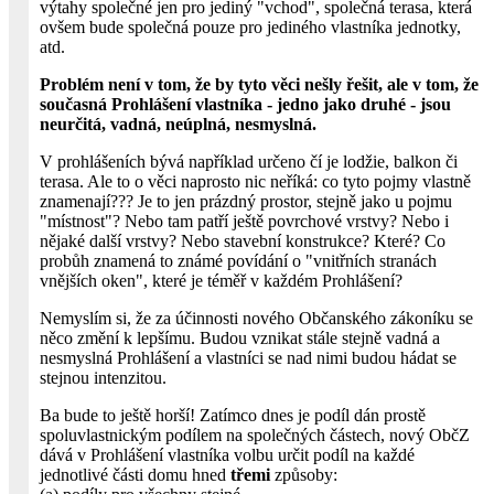
výtahy společné jen pro jediný "vchod", společná terasa, která
ovšem bude společná pouze pro jediného vlastníka jednotky,
atd.
Problém není v tom, že by tyto věci nešly řešit, ale v tom, že
současná Prohlášení vlastníka - jedno jako druhé - jsou
neurčitá, vadná, neúplná, nesmyslná.
V prohlášeních bývá například určeno čí je lodžie, balkon či
terasa. Ale to o věci naprosto nic neříká: co tyto pojmy vlastně
znamenají??? Je to jen prázdný prostor, stejně jako u pojmu
"místnost"? Nebo tam patří ještě povrchové vrstvy? Nebo i
nějaké další vrstvy? Nebo stavební konstrukce? Které? Co
probůh znamená to známé povídání o "vnitřních stranách
vnějších oken", které je téměř v každém Prohlášení?
Nemyslím si, že za účinnosti nového Občanského zákoníku se
něco změní k lepšímu. Budou vznikat stále stejně vadná a
nesmyslná Prohlášení a vlastníci se nad nimi budou hádat se
stejnou intenzitou.
Ba bude to ještě horší! Zatímco dnes je podíl dán prostě
spoluvlastnickým podílem na společných částech, nový ObčZ
dává v Prohlášení vlastníka volbu určit podíl na každé
jednotlivé části domu hned
třemi
způsoby: