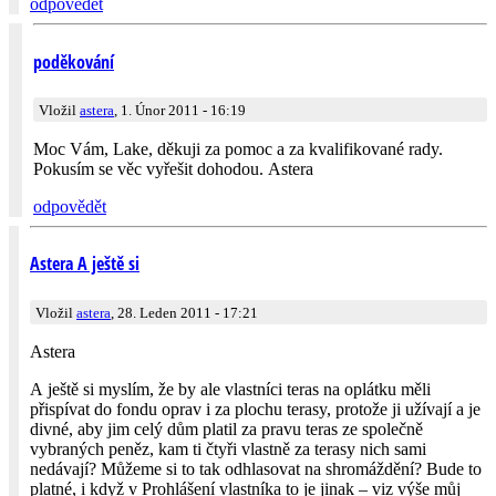
odpovědět
poděkování
Vložil
astera
, 1. Únor 2011 - 16:19
Moc Vám, Lake, děkuji za pomoc a za kvalifikované rady.
Pokusím se věc vyřešit dohodou. Astera
odpovědět
Astera A ještě si
Vložil
astera
, 28. Leden 2011 - 17:21
Astera
A ještě si myslím, že by ale vlastníci teras na oplátku měli
přispívat do fondu oprav i za plochu terasy, protože ji užívají a je
divné, aby jim celý dům platil za pravu teras ze společně
vybraných peněz, kam ti čtyři vlastně za terasy nich sami
nedávají? Můžeme si to tak odhlasovat na shromáždění? Bude to
platné, i když v Prohlášení vlastníka to je jinak – viz výše můj