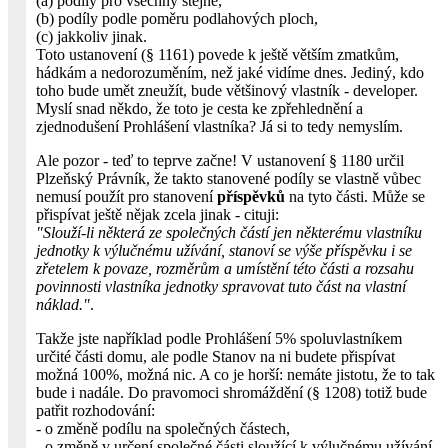
(a) podíly pro všechny stejné,
(b) podíly podle poměru podlahových ploch,
(c) jakkoliv jinak.
Toto ustanovení (§ 1161) povede k ještě větším zmatkům,
hádkám a nedorozuměním, než jaké vidíme dnes. Jediný, kdo
toho bude umět zneužít, bude většinový vlastník - developer.
Myslí snad někdo, že toto je cesta ke zpřehlednění a
zjednodušení Prohlášení vlastníka? Já si to tedy nemyslím.
Ale pozor - teď to teprve začne! V ustanovení § 1180 určil
Plzeňský Právník, že takto stanovené podíly se vlastně vůbec
nemusí použít pro stanovení
příspěvků
na tyto části. Může se
přispívat ještě nějak zcela jinak - cituji:
"Slouží-li některá ze společných částí jen některému vlastníku
jednotky k výlučnému užívání, stanoví se výše příspěvku i se
zřetelem k povaze, rozměrům a umístění této části a rozsahu
povinnosti vlastníka jednotky spravovat tuto část na vlastní
náklad."
.
Takže jste například podle Prohlášení 5% spoluvlastníkem
určité části domu, ale podle Stanov na ni budete přispívat
možná 100%, možná nic. A co je horší: nemáte jistotu, že to tak
bude i nadále. Do pravomoci shromáždění (§ 1208) totiž bude
patřit rozhodování:
- o změně podílu na společných částech,
- o změně v určení společné části sloužící k výlučnému užívání