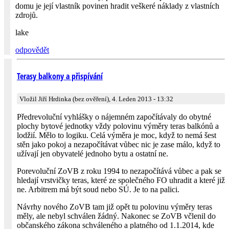
domu je její vlastník povinen hradit veškeré náklady z vlastních
zdrojů.
lake
odpovědět
Terasy balkony a přispívání
Vložil Jiří Hrdinka (bez ověření), 4. Leden 2013 - 13:32
Předrevoluční vyhlášky o nájemném započítávaly do obytné
plochy bytové jednotky vždy polovinu výměry teras balkónů a
lodžií. Mělo to logiku. Celá výměra je moc, když to nemá šest
stěn jako pokoj a nezapočítávat vůbec nic je zase málo, když to
užívají jen obyvatelé jednoho bytu a ostatní ne.
Porevoluční ZoVB z roku 1994 to nezapočítává vůbec a pak se
hledají vrstvičky teras, které ze společného FO uhradit a které již
ne. Arbitrem má být soud nebo SÚ. Je to na palici.
Návrhy nového ZoVB tam již opět tu polovinu výměry teras
měly, ale nebyl schválen žádný. Nakonec se ZoVB včlenil do
občanského zákona schváleného a platného od 1.1.2014, kde