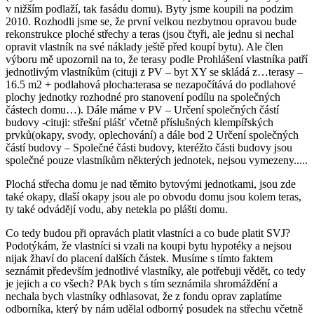
v nižším podlaží, tak fasádu domu). Byty jsme koupili na podzim
2010. Rozhodli jsme se, že první velkou nezbytnou opravou bude
rekonstrukce ploché střechy a teras (jsou čtyři, ale jednu si nechal
opravit vlastník na své náklady ještě před koupí bytu). Ale člen
výboru mě upozornil na to, že terasy podle Prohlášení vlastníka patří
jednotlivým vlastníkům (cituji z PV – byt XY se skládá z…terasy –
16.5 m2 + podlahová plocha:terasa se nezapočítává do podlahové
plochy jednotky rozhodné pro stanovení podílu na společných
částech domu…). Dále máme v PV – Určení společných částí
budovy -cituji: střešní plášť včetně příslušných klempířských
prvků(okapy, svody, oplechování) a dále bod 2 Určení společných
částí budovy – Společné části budovy, kteréžto části budovy jsou
společné pouze vlastníkům některých jednotek, nejsou vymezeny.....
Plochá střecha domu je nad těmito bytovými jednotkami, jsou zde
také okapy, dlaší okapy jsou ale po obvodu domu jsou kolem teras,
ty také odvádějí vodu, aby netekla po plášti domu.
Co tedy budou při opravách platit vlastníci a co bude platit SVJ?
Podotýkám, že vlastníci si vzali na koupi bytu hypotéky a nejsou
nijak žhaví do placení dalších částek. Musíme s tímto faktem
seznámit především jednotlivé vlastníky, ale potřebuji vědět, co tedy
je jejich a co všech? PAk bych s tím seznámila shromáždění a
nechala bych vlastníky odhlasovat, že z fondu oprav zaplatíme
odborníka, který by nám udělal odborný posudek na střechu včetně