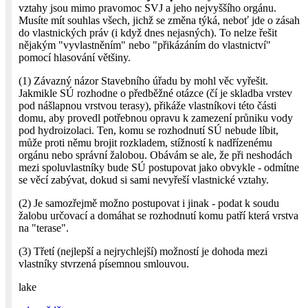
vztahy jsou mimo pravomoc SVJ a jeho nejvyššího orgánu.
Musíte mít souhlas všech, jichž se změna týká, neboť jde o zásah
do vlastnických práv (i když dnes nejasných). To nelze řešit
nějakým "vyvlastněním" nebo "přikázáním do vlastnictví"
pomocí hlasování většiny.
(1) Závazný názor Stavebního úřadu by mohl věc vyřešit.
Jakmikle SÚ rozhodne o předběžné otázce (čí je skladba vrstev
pod nášlapnou vrstvou terasy), přikáže vlastníkovi této části
domu, aby provedl potřebnou opravu k zamezení průniku vody
pod hydroizolaci. Ten, komu se rozhodnutí SÚ nebude líbit,
může proti němu brojit rozkladem, stížností k nadřízenému
orgánu nebo správní žalobou. Obávám se ale, že při neshodách
mezi spoluvlastníky bude SÚ postupovat jako obvykle - odmítne
se věcí zabývat, dokud si sami nevyřeší vlastnické vztahy.
(2) Je samozřejmě možno postupovat i jinak - podat k soudu
žalobu určovací a domáhat se rozhodnutí komu patří která vrstva
na "terase".
(3) Třetí (nejlepší a nejrychlejší) možností je dohoda mezi
vlastníky stvrzená písemnou smlouvou.
lake