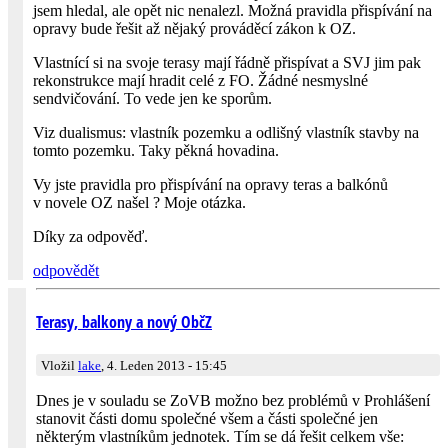
jsem hledal, ale opět nic nenalezl. Možná pravidla přispívání na
opravy bude řešit až nějaký prováděcí zákon k OZ.
Vlastnící si na svoje terasy mají řádně přispívat a SVJ jim pak
rekonstrukce mají hradit celé z FO. Žádné nesmyslné
sendvičování. To vede jen ke sporům.
Viz dualismus: vlastník pozemku a odlišný vlastník stavby na
tomto pozemku. Taky pěkná hovadina.
Vy jste pravidla pro přispívání na opravy teras a balkónů
v novele OZ našel ? Moje otázka.
Díky za odpověď.
odpovědět
Terasy, balkony a nový ObčZ
Vložil
lake
, 4. Leden 2013 - 15:45
Dnes je v souladu se ZoVB možno bez problémů v Prohlášení
stanovit části domu společné všem a části společné jen
některým vlastníkům jednotek. Tím se dá řešit celkem vše: