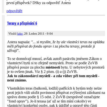
první příspěvek? D9ky za odpověď Astera
odpovědět
Terasy a přispívání 6
Vložil
lake
, 29. Leden 2011 - 9:04
Astera napsala:
"... si myslím, že by ale vlastníci teras na oplátku
měli přispívat do fondu oprav i za plochu terasy, protože ji
užívají"
.
To se domnívají mnozí, avšak autoři paskvilu jménem Zákon o
vlastnictví bytů si to zřejmě nemysleli. Proto se podle ZoVB
přispívá pouze za plochu
místností
bytu. U nebytových prostorů
je to ovšem jinak. Viz § 2 písm. (i) a (j) ZoVB.
Jak to zákonodárci mysleli - a zda vůbec při tom mysleli -
není známo.
Vlastníkům teras (balkonů, lodžií) patřících k bytům tedy nelze
proti jejich vůli uložit povinnost přispívat zvýšenými zálohami na
správu domu podle § 15 odst. 2 ZoVB (nesprávně označujete
"fond oprav"). Je-li terasa (ať už se tím míní cokoliv) ve
vlastnictví konkrétní osoby, pak k údržbě a opravě této části