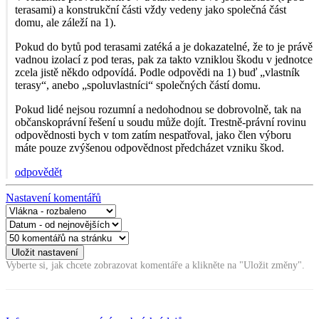
terasami) a konstrukční části vždy vedeny jako společná část
domu, ale záleží na 1).
Pokud do bytů pod terasami zatéká a je dokazatelné, že to je právě
vadnou izolací z pod teras, pak za takto vzniklou škodu v jednotce
zcela jistě někdo odpovídá. Podle odpovědi na 1) buď „vlastník
terasy“, anebo „spoluvlastníci“ společných částí domu.
Pokud lidé nejsou rozumní a nedohodnou se dobrovolně, tak na
občanskoprávní řešení u soudu může dojít. Trestně-právní rovinu
odpovědnosti bych v tom zatím nespatřoval, jako člen výboru
máte pouze zvýšenou odpovědnost předcházet vzniku škod.
odpovědět
Nastavení komentářů
Vyberte si, jak chcete zobrazovat komentáře a klikněte na "Uložit změny".