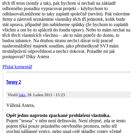
těch tří teras (sondy a tak), pak bychom si nechali na základě
odborného posudku vypracovat projekt – kdybychom to
odhlasovali,můžeme to taky zaplatit společně (nevím). Pak oslovíme
firmy a zároveň seznámime vlastníky těch tří jednotek, kolik bude
stát oprava, případně jim nabídneme splátky (že bychom to zaplatili
všichni a oni by to spláceli do fondu oprav). Nebo to mám nechat na
těch třech vlastnících všechno – ale to nám poteče do domu, to
budou tahanice. Na druhou stranu nechci dávat svůj pracně
nashromážděný majetek soudům, jako předsedkyně SVJ mám
trestněprávní odpovědnost a nechci riskovat. Poradíte mi jak
postupovat? Díky Astera
Přidat komentář
Terasy 2
Vložil
lake
, 28. Leden 2011 - 15:23
Vážená Astera,
Opět jedno naprosto zpackané prohlášení vlastníka.
Pojem "terasa" v něm není definován. Není zřejmé, zda se tento
pojem týká pouze prázdného otevřeného prostoru, nebo též
svrchní nášlapné vrstvy, nebo snad celé skladby vrstev včetně