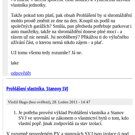
vlastníka jednotky.
Takže pokud toto platí, pak obsah Prohlášení by si shromáždění
mohlo prostě změnit ze dne na den. Koupil sis podíl na
společných garážích? Smůla, pan předseda potřebuje parkovat i
auto manželky, takže na shromáždění donese plné moci - a
rázem už nic nemáš. Jsi neoblíbený? Přikážou ti do výlučného
užívání část, o kterou nemá nikdo zájem - a plať.
Už tomu všemu tedy rozumíte? Já ne.
lake
odpovědět
Prohlášení vlastníka, Stanovy SVJ
Vložil Hugo (bez ověření), 28. Leden 2011 - 14:47
Je potřeba provést výklad Prohlášení vlastníka a Stanov
SVJ ve srovnání se zákonem o vlastnictví bytů o tom, kdo
vlastní popř. jinak zodpovídá za stav izolací.
V rozumně provedeném PV a stanovách SVJ jsou izolace (i pod