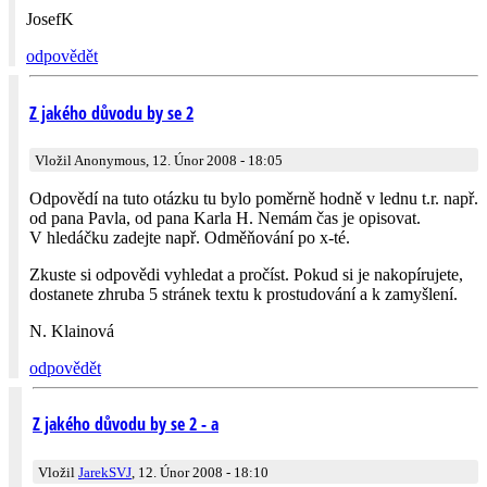
JosefK
odpovědět
Z jakého důvodu by se 2
Vložil Anonymous, 12. Únor 2008 - 18:05
Odpovědí na tuto otázku tu bylo poměrně hodně v lednu t.r. např.
od pana Pavla, od pana Karla H. Nemám čas je opisovat.
V hledáčku zadejte např. Odměňování po x-té.
Zkuste si odpovědi vyhledat a pročíst. Pokud si je nakopírujete,
dostanete zhruba 5 stránek textu k prostudování a k zamyšlení.
N. Klainová
odpovědět
Z jakého důvodu by se 2 - a
Vložil
JarekSVJ
, 12. Únor 2008 - 18:10