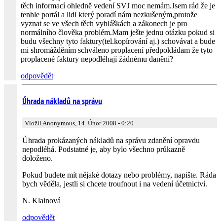
těch informací ohledně vedení SVJ moc nemám.Jsem rád že je
tenhle portál a lidi který poradí nám nezkušeným,protože
vyznat se ve všech těch vyhláškách a zákonech je pro
normálního člověka problém.Mam ješte jednu otázku pokud si
budu všechny tyto faktury(tel.ko­pírování aj.) schovávat a bude
mi shromážděním schváleno proplacení předpokládam že tyto
proplacené faktury nepodléhají žádnému danění?
odpovědět
Úhrada nákladů na správu
Vložil Anonymous, 14. Únor 2008 - 0:20
Úhrada prokázaných nákladů na správu zdanění opravdu
nepodléhá. Podstatné je, aby bylo všechno průkazně
doloženo.
Pokud budete mít nějaké dotazy nebo problémy, napište. Ráda
bych věděla, jestli si chcete troufnout i na vedení účetnictví.
N. Klainová
odpovědět