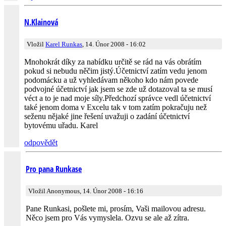
N.Klainová
Vložil
Karel Runkas
, 14. Únor 2008 - 16:02
Mnohokrát díky za nabídku určitě se rád na vás obrátím
pokud si nebudu něčim jistý.Účetnictví zatím vedu jenom
podomácku a už vyhledávam někoho kdo nám povede
podvojné účetnictví jak jsem se zde už dotazoval ta se musí
véct a to je nad moje síly.Předchozí správce vedl účetnictví
také jenom doma v Excelu tak v tom zatím pokračuju než
seženu nějaké jine řešení uvažuji o zadání účetnictví
bytovému uřadu. Karel
odpovědět
Pro pana Runkase
Vložil Anonymous, 14. Únor 2008 - 16:16
Pane Runkasi, pošlete mi, prosím, Vaši mailovou adresu.
Něco jsem pro Vás vymyslela. Ozvu se ale až zítra.