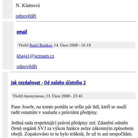
N. Klainová
odpovědět
email
Vložil
Karel Runkas
, 14. Únor 2008 - 16:19
khaja1@
seznam.cz
odpovědět
Jak nezdaňovat - Od našeho účetního 2
Vložil Anonymous, 13. Únor 2008 - 23:41
Pane Josefe, na tomto portálu se sešlo pár lidí, kteří se snaží
radit ostatním v souladu s právními předpisy.
Jediná rada respektující právní předpisy zní: Zdanění odměn
členů orgánů SVJ za výkon funkce nelze zákonným způsobem
obejít. Zopakováno to tu bylo tolikrát, že už to ani nespočítám.