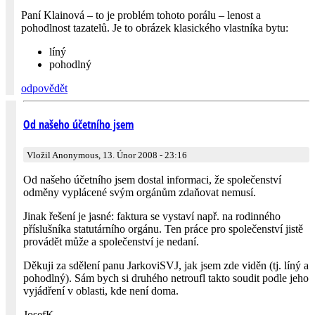
Paní Klainová – to je problém tohoto porálu – lenost a
pohodlnost tazatelů. Je to obrázek klasického vlastníka bytu:
líný
pohodlný
odpovědět
Od našeho účetního jsem
Vložil Anonymous, 13. Únor 2008 - 23:16
Od našeho účetního jsem dostal informaci, že společenství
odměny vyplácené svým orgánům zdaňovat nemusí.
Jinak řešení je jasné: faktura se vystaví např. na rodinného
příslušníka statutárního orgánu. Ten práce pro společenství jistě
provádět může a společenství je nedaní.
Děkuji za sdělení panu JarkoviSVJ, jak jsem zde viděn (tj. líný a
pohodlný). Sám bych si druhého netroufl takto soudit podle jeho
vyjádření v oblasti, kde není doma.
JosefK