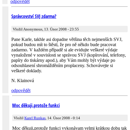
odpovědět
Správcovství SVJ zdarma?
Vložil Anonymous, 13. Únor 2008 - 23:55
Pane Karle, takhle asi dopadne většina těch nejmenších SVJ,
pokud budou mít to štěstí, že pro ně někdo bude pracovat
zadarmo. V každém případě si ale evidujte veškeré výdaje
vynaložené v souvislosti se správou SVJ (kopírování, telefony,
papíry do tiskárny apod.), aby Vám mohly být výdaje po
odsouhlasení shromážděním proplaceny. Schovávejte si
veškeré doklady.
N. Klainová
odpovědět
Moc děkuji,protože funkci
Vložil
Karel Runkas
, 14. Únor 2008 - 0:14
Moc děkuji,protože funkci vykonávam velmi krátkou dobu tak