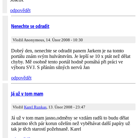
odpovědět
Nenechte se odradit
Vložil Anonymous, 14. Únor 2008 - 10:30
Dobrý den, nenechte se odradit panem Jarkem je na tomto
portálu znám svým hulvátstvím. Je lepší se 10 x ptát než dělat
chyby. Mě osobně tento portál hodně pomáhá při práci ve
výboru SVJ. S přáním silných nervů Jan
odpovědět
Já už v tom mam
Vložil
Karel Runkas
, 13. Únor 2008 - 23:47
Já už v tom mam jasno,odměny se vzdám radši to budu dělat
zadarmo těch pár korun oželím než vyběhávat další papíry už
tak je těch starostí požehnaně. Karel