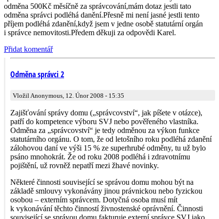
odměna 500Kč měsíčně za správcování,mám dotaz jestli tato
odměna správci podléhá danění.Přesně mi není jasné jestli tento
příjem podléhá zdanění,když jsem v jedne osobě statutární orgán
i správce nemovitosti.Předem děkuji za odpovědi Karel.
Přidat komentář
Odměna správci 2
Vložil Anonymous, 12. Únor 2008 - 15:35
Zajišťování správy domu („správcovství“, jak píšete v otázce),
patří do kompetence výboru SVJ nebo pověřeného vlastníka.
Odměna za „správcovství“ je tedy odměnou za výkon funkce
statutárního orgánu. O tom, že od letošního roku podléhá zdanění
zálohovou daní ve výši 15 % ze superhrubé odměny, tu už bylo
psáno mnohokrát. Že od roku 2008 podléhá i zdravotnímu
pojištění, už rovněž nepatří mezi žhavé novinky.
Některé činnosti související se správou domu mohou být na
základě smlouvy vykonávány jinou právnickou nebo fyzickou
osobou – externím správcem. Dotyčná osoba musí mít
k vykonávání těchto činností živnostenské oprávnění. Činnosti
související se správou domu fakturuje externí správce SVJ jako