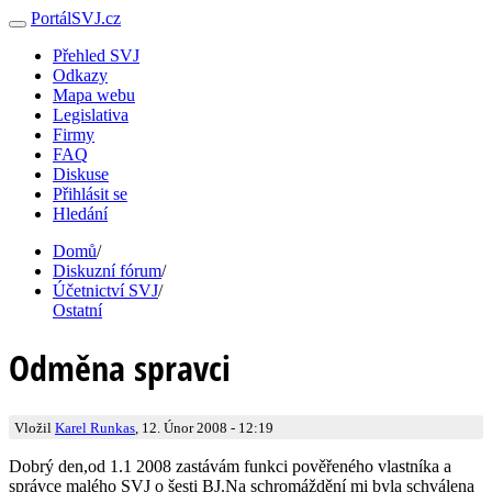
PortálSVJ.cz
Přehled SVJ
Odkazy
Mapa webu
Legislativa
Firmy
FAQ
Diskuse
Přihlásit se
Hledání
Domů
/
Diskuzní fórum
/
Účetnictví SVJ
/
Ostatní
Odměna spravci
Vložil
Karel Runkas
, 12. Únor 2008 - 12:19
Dobrý den,od 1.1 2008 zastávám funkci pověřeného vlastníka a
správce malého SVJ o šesti BJ.Na schromáždění mi byla schválena