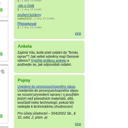
§
|
2 dny 15 hodin
.
„jde o čistě
§
|
2 dny 15 hodin
zrušení kolárny
radka2222
|
2 dny 15 hodin
Přeparkovat
§
|
2 dny 15 hodin
více
Anketa
Zajímá Vás, kolik platí ostatní do "fondu
oprav"? Jak velké odměny mají členové
výboru?
Vyplňte krátkou anketu
a
podívejte se, jak odpovídali ostatní.
Pojmy
Uvedení do provozuschopného stavu
Uvedením do provozuschopného stavu
se rozumí provedení opravy i s použitím
jiných než původních materiálů, dílů,
součástí nebo technologií, pokud tím
nedojde k technickému zhodnocení.
Pro účely účetnictví – 504/2002 Sb., §
32, odst. 2, písm. a)
více