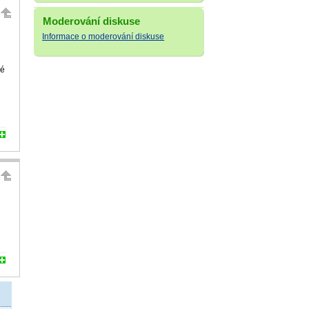
Moderování diskuse
Informace o moderování diskuse
lé