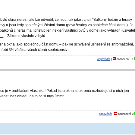
ytů okna neřeší, ale lze odvodit, že jsou, tak jako : cituji "Balkóny, lodžie a terasy
dovy a jsou tedy společnými částmi domu (považovány za společné části domu). Je
balkónů či teras mají přístup jen někteří vlastníci bytů v domě jako výhradní uživate
#…
– Zákon o vlastnictví bytů.
dena okna jako společnou část domu – pak ke schválení usnesení ze shromáždění,
řebí 3/4 většina všech členů společenství .
odpovědět
|
hodnocení
–1
 co je v prohlášení vlastníka! Pokud jsou okna soukromá rozhoduje si o nich jen
kecat, bez ohledu na to co si myslí mmr.
odpovědět
|
hodnocení
0