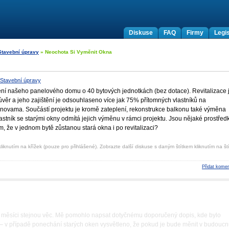
Diskuse
FAQ
Firmy
Legis
Stavební úpravy
» Neochota Si Vyměnit Okna
Stavební úpravy
lení našeho panelového domu o 40 bytových jednotkách (bez dotace). Revitalizace 
věr a jeho zajištění je odsouhlaseno více jak 75% přítomných vlastníků na
novama. Součástí projektu je kromě zateplení, rekonstrukce balkonu také výměna
astník se starými okny odmítá jejich výměnu v rámci projektu. Jsou nějaké prostředk
ím, že v jednom bytě zůstanou stará okna i po revitalizaci?
liknutím na křížek (pouze pro přihlášené). Zobrazte další diskuse s daným štítkem kliknutím na ští
Přidat komen
2 měsíci stejnou věc. Mě pomohlo napsat dotyčnému doporučený dopis, kde bylo
 – v případě ponechání starých oken vysvětleno, že pokud je bude měnit v budouc