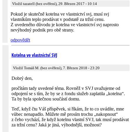
Vložil tazatell (bez ověření), 29. Březen 2017 - 10:14
Pokud je skutečně kotelna ve vlastnictví svj, musí svj
vlastníkům teplo prodávat v podstatě za tržní cenu.
Z uvedeného důvodu je kotelna ve vlastnictví svj naprosto
nevýhodný podnik pro obě strany.
odpovědět
Kotelna ve vlastnictví SVJ
Vložil Tomáš M. (bez ověření), 7. Březen 2018 - 23:20
Dobrý den,
pročítám tady uvedené téma. Rovněž v SVJ uvažujeme od
odpojení se s tím, že by se z fondu služeb zaplatila „kotelna“.
Ta by byla společnou součástí domu.
Teď, když čtu Váš příspěvek, si říkám, že to co uvádíte, mne
vůbec nenapadlo. Můžete mě prosím trochu „nakopnout“
z čeho vychází, že když kotelnu vlastní SVJ, tak musí prodávat
za tržní cenu? Jaká je jiná, výhodnější, možnost?