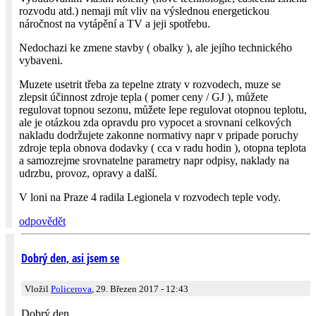
rozvodu atd.) nemaji mít vliv na výslednou energetickou
náročnost na vytápění a TV a jeji spotřebu.
Nedochazi ke zmene stavby ( obalky ), ale jejího technického
vybaveni.
Muzete usetrit třeba za tepelne ztraty v rozvodech, muze se
zlepsit účinnost zdroje tepla ( pomer ceny / GJ ), můžete
regulovat topnou sezonu, můžete lepe regulovat otopnou teplotu,
ale je otázkou zda opravdu pro vypocet a srovnani celkových
nakladu dodržujete zakonne normativy napr v pripade poruchy
zdroje tepla obnova dodavky ( cca v radu hodin ), otopna teplota
a samozrejme srovnatelne parametry napr odpisy, naklady na
udrzbu, provoz, opravy a další.
V loni na Praze 4 radila Legionela v rozvodech teple vody.
odpovědět
Dobrý den, asi jsem se
Vložil
Policerova
, 29. Březen 2017 - 12:43
Dobrý den,