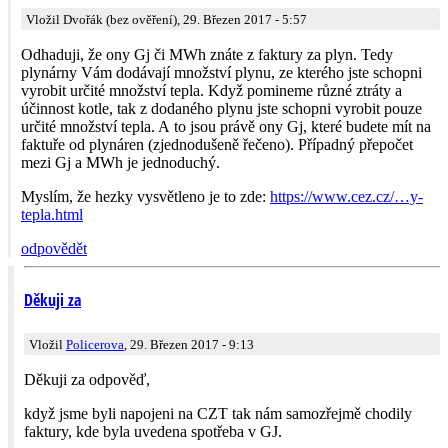
Vložil Dvořák (bez ověření), 29. Březen 2017 - 5:57
Odhaduji, že ony Gj či MWh znáte z faktury za plyn. Tedy
plynárny Vám dodávají množství plynu, ze kterého jste schopni
vyrobit určité množství tepla. Když pomineme různé ztráty a
účinnost kotle, tak z dodaného plynu jste schopni vyrobit pouze
určité množství tepla. A to jsou právě ony Gj, které budete mít na
faktuře od plynáren (zjednodušeně řečeno). Případný přepočet
mezi Gj a MWh je jednoduchý.
Myslím, že hezky vysvětleno je to zde:
https://www.cez.cz/…y-
tepla.html
odpovědět
Děkuji za
Vložil
Policerova
, 29. Březen 2017 - 9:13
Děkuji za odpověď,
když jsme byli napojeni na CZT tak nám samozřejmě chodily
faktury, kde byla uvedena spotřeba v GJ.