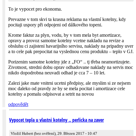
To je vypocet pro ekonoma.
Prevazne v tom skvi ta krasna reklama na vlastní kotelny, kdy
pocitaji uspory při odpojeni od dálkového topeni.
Krome faktur za plyn, vodu, by v tom mela byt amortizace,
opravy a provoz samotne kotelny vcetne nakladu na revize a
obsluhu ci zajisteni havarijního servisu, naklady na pripadny uver
a to cele pak prepocitat na vyslednou cenu produktu – teplo v GJ.
Porizenim samotne kotelny jde z „FO“ .. tj třeba neamortizujete.
Zivotnost, stredni dobu oprav odhadovane naklady na servis moc
nikdo dopodrobna neuvadi odhad je cca 7 – 10 let.
Zalezi jake mate vnitrni ucetni předpisy, ale myslim si ze nejsem
moc daleko od pravdy ze by se mela pocitat i amortizace cele
kotelny a pomalu odpisovat a setrit na novou
odpovědět
Vypocet tepla u vlastni kotelny .. perlicka na zaver
Vložil Hubert (bez ověření), 29. Březen 2017 - 10:47