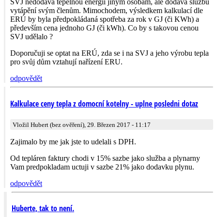
SVJ nedodává tepelnou energii jiným osobám, ale dodává službu
vytápění svým členům. Mimochodem, výsledkem kalkulací dle
ERÚ by byla předpokládaná spotřeba za rok v GJ (či KWh) a
především cena jednoho GJ (či kWh). Co by s takovou cenou
SVJ udělalo ?
Doporučuji se optat na ERÚ, zda se i na SVJ a jeho výrobu tepla
pro svůj dům vztahují nařízení ERU.
odpovědět
Kalkulace ceny tepla z domocní kotelny - uplne posledni dotaz
Vložil Hubert (bez ověření), 29. Březen 2017 - 11:17
Zajimalo by me jak jste to udelali s DPH.
Od tepláren faktury chodi v 15% sazbe jako služba a plynarny
Vam predpokladam uctuji v sazbe 21% jako dodavku plynu.
odpovědět
Huberte, tak to není.