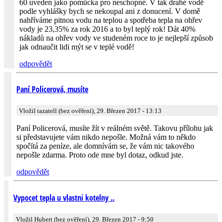
60 uveden jako pomůcka pro neschopné. V tak drahé vodě
podle vyhlášky bych se nekoupal ani z donucení. V domě
nahříváme pitnou vodu na teplou a spotřeba tepla na ohřev
vody je 23,35% za rok 2016 a to byl teplý rok! Dát 40%
nákladů na ohřev vody ve studeném roce to je nejlepší způsob
jak odnaučit lidi mýt se v teplé vodě!
odpovědět
Paní Policerová, musíte
Vložil tazatell (bez ověření), 29. Březen 2017 - 13:13
Paní Policerová, musíte žít v reálném světě. Takovu přílohu jak
si představujete vám nikdo nepošle. Možná vám to někdo
spočítá za peníze, ale domnívám se, že vám nic takového
nepošle zdarma. Proto ode mne byl dotaz, odkud jste.
odpovědět
Vypocet tepla u vlastni kotelny ..
Vložil Hubert (bez ověření), 29. Březen 2017 - 9:50