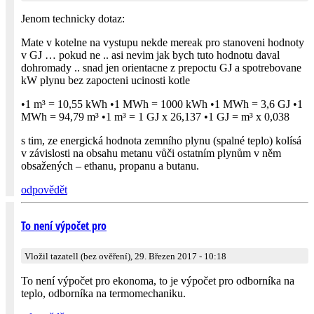
Jenom technicky dotaz:
Mate v kotelne na vystupu nekde mereak pro stanoveni hodnoty
v GJ … pokud ne .. asi nevim jak bych tuto hodnotu daval
dohromady .. snad jen orientacne z prepoctu GJ a spotrebovane
kW plynu bez zapocteni ucinosti kotle
•1 m³ = 10,55 kWh •1 MWh = 1000 kWh •1 MWh = 3,6 GJ •1
MWh = 94,79 m³ •1 m³ = 1 GJ x 26,137 •1 GJ = m³ x 0,038
s tim, ze energická hodnota zemního plynu (spalné teplo) kolísá
v závislosti na obsahu metanu vůči ostatním plynům v něm
obsažených – ethanu, propanu a butanu.
odpovědět
To není výpočet pro
Vložil tazatell (bez ověření), 29. Březen 2017 - 10:18
To není výpočet pro ekonoma, to je výpočet pro odborníka na
teplo, odborníka na termomechaniku.