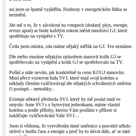
asi jsem se špatně vyjádřila. Hodnoty v energetickém štítku se
nezmění.
Jde mě o to, že v závislosti na vstupech (dodaný plyn, energie,
revize apod) se bude každým rokem měnit množství GJ, které
spotřebuju na vytápění s TV.
Četla jsem otázku, zda máme nějaký měřák na GJ. Ten nemáme.
Dle mého musíme nějakým způsobem stanovit kolik GJ se
spotřebovalo na vytápění a kolik GJ se spotřebovalo na TV.
Pořád a stále nevím, jak konktrétně tu cenu Kč/GJ stanovím.
Musí přece existovat řada SVJ, které mají svojí kotelnu a
náklady členům vyúčtovávají dle nějakých schválených směrnic
či postupů – metodiky..
Existuje některý předseda SVJ, který by mě poslal mail ve
smyslu: Jsme SVJ s x bytovými jednotkami, máme vlastní
kotelnu a podle přílohy, kterou Vám posílám v příloze si
naklíčujte vyúčtovávání Vaše SVJ…
Jsem si vědoma, že vytvořením dané směrnice a pravidel někdo
strávil x hodin času a energie a proč by to dával dále, ať se také