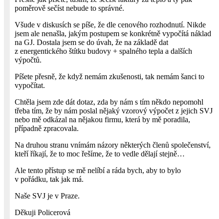
poměrově sečíst nebude to správné.
Všude v diskusích se píše, že dle cenového rozhodnutí. Nikde
jsem ale nenašla, jakým postupem se konkrétně vypočítá náklad
na GJ. Dostala jsem se do úvah, že na základě dat
z energentického štítku budovy + spalného tepla a dalších
výpočtů.
Píšete přesně, že když nemám zkušenosti, tak nemám šanci to
vypočítat.
Chtěla jsem zde dát dotaz, zda by nám s tím někdo nepomohl
třeba tím, že by nám poslal nějaký vzorový výpočet z jejich SVJ
nebo mě odkázal na nějakou firmu, která by mě poradila,
případně zpracovala.
Na druhou stranu vnímám názory některých členů společenství,
kteří říkají, že to moc řešíme, že to vedle dělají stejně…
Ale tento přístup se mě nelíbí a ráda bych, aby to bylo
v pořádku, tak jak má.
Naše SVJ je v Praze.
Děkuji Policerová