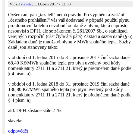
Vložil
slavekr
, 1. Duben 2017 - 12:33
Ovšem ani pan „tazatell“ nemá pravdu. Po vyplnění a zaslání
„čestného prohlášení“ vás váš dodavatel v případě použítí plynu
pro domovní kotelnu osvobodí od daně z plynu, která naprosto
nesouvisí s DPH, ale se zákonem č. 261/2007 Sb., o stabilizaci
veřejných rozpočtů (část čtyřicátá pátá) Základ a sazba daně (§ 6)
Základem daně je množství plynu v MWh spalného tepla. Sazby
daně jsou stanoveny takto:
v období od 1. ledna 2015 do 31. prosince 2017 činí sazba daně
68,40 Kč/MWh spalného tepla pro plyn uvedený pod kódy
nomenklatury 2711 11 a 2711 21, který je předmětem daně podle
§ 4 písm. a),
v období od 1. ledna 2018 do 31. prosince 2019 činí sazba daně
136,80 Kč/MWh spalného tepla pro plyn uvedený pod kódy
nomenklatury 2711 11 a 2711 21, který je předmětem daně podle
§ 4 písm. a),
atd. DPH zůstane stále 21%!
slavekr
odpovědět