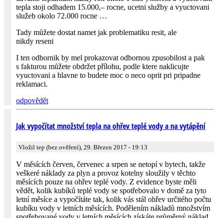
tepla stoji odhadem 15.000,– rocne, ucetni služby a vyuctovani
služeb okolo 72.000 rocne …
Tady můžete dostat namet jak problematiku resit, ale
nikdy reseni
I ten odbornik by mel prokazovat odbornou zpusobilost a pak
s fakturou můžete obdržet přílohu, podle ktere naklicujte
vyuctovani a hlavne to budete moc o neco oprit pri pripadne
reklamaci.
odpovědět
Jak vypočítat množství tepla na ohřev teplé vody a na vytápění
Vložil tep (bez ověření), 29. Březen 2017 - 19:13
V měsících červen, červenec a srpen se netopí v bytech, takže
veškeré náklady za plyn a provoz kotelny sloužily v těchto
měsících pouze na ohřev teplé vody. Z evidence byste měli
vědět, kolik kubíků teplé vody se spotřebovalo v domě za tyto
letní měsíce a vypočítáte tak, kolik vás stál ohřev určitého počtu
kubíku vody v letních měsících. Podělením nákladů množstvím
spotřebované vody v letních měsících získáte průměrný náklad