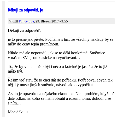
Děkuji za odpověď, je
Vložil
Policerova
, 29. Březen 2017 - 9:55
Děkuji za odpověď,
je to přesně jak píšete. Počítáme s tím, že všechny náklady by se
měly do ceny tepla promítnout.
Nikdo mě ale neporadil, jak se to dělá konkrétně. Směrnice
v našem SVJ jsou klasické na vyúčtování…
To, že by v nich mělo být i něco o kotelně je jasné a že to již
mělo být.
Řeším teď stav, že to chci dát do pořádku. Potřeboval abych tak
nějaký mustr jiných směrnic, návod jak to vypočítat.
Asi to je opravdu na nějakého ekonoma. Není problém, když mě
dáte odkaz na koho se mám obrátit a rozumí tomu, dohodnu se
s ním…
Moc děkuju