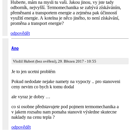
Huberte, mám na mysli tu vaši. Jakou jinou, vy jste tady
odborník, nejvyšší. Termomechanika se zabývá získáváním,
přeměnami a transportem energie a zejména pak účinností
využití energie. A kotelna je něco jiného, to není získávání,
proměna a transport energie?
odpovědět
Ano
Vložil Hubert (bez ověření), 29. Březen 2017 - 10:55
Je to jen ucetni problém
Pokud nedodate nejake namety na vypocty .. pro stanoveni
ceny nevim co bych k tomu dodal
ale vyraz je dobry …
co si osobne představujete pod pojmem termomechanika a
v jakem rozsahu nam pomaha stanovit výsledne skutecne
naklady na cenu tepla ?
odpovědět