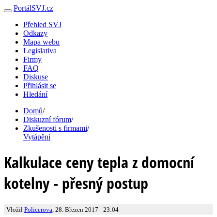
PortálSVJ.cz
Přehled SVJ
Odkazy
Mapa webu
Legislativa
Firmy
FAQ
Diskuse
Přihlásit se
Hledání
Domů
/
Diskuzní fórum
/
Zkušenosti s firmami
/
Vytápění
Kalkulace ceny tepla z domocní
kotelny - přesný postup
Vložil
Policerova
, 28. Březen 2017 - 23:04