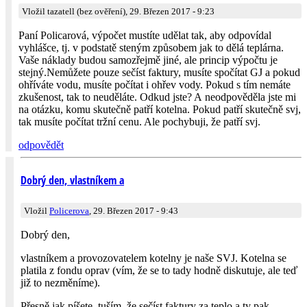
Vložil tazatell (bez ověření), 29. Březen 2017 - 9:23
Paní Policarová, výpočet mustíte udělat tak, aby odpovídal
vyhlášce, tj. v podstatě steným způsobem jak to dělá teplárna.
Vaše náklady budou samozřejmě jiné, ale princip výpočtu je
stejný.Nemůžete pouze sečíst faktury, musíte spočítat GJ a pokud
ohříváte vodu, musíte počítat i ohřev vody. Pokud s tím nemáte
zkušenost, tak to neuděláte. Odkud jste? A neodpověděla jste mi
na otázku, komu skutečně patří kotelna. Pokud patří skutečně svj,
tak musíte počítat tržní cenu. Ale pochybuji, že patří svj.
odpovědět
Dobrý den, vlastníkem a
Vložil
Policerova
, 29. Březen 2017 - 9:43
Dobrý den,
vlastníkem a provozovatelem kotelny je naše SVJ. Kotelna se
platila z fondu oprav (vím, že se to tady hodně diskutuje, ale teď
již to nezměníme).
Přesně jak píšete, tuším, že sečíst faktury za teplo a ty pak