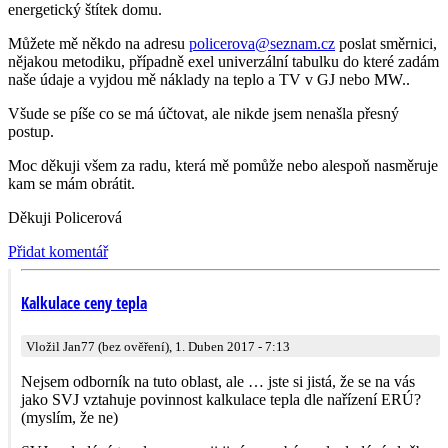
energetický štítek domu.
Můžete mě někdo na adresu
policerova@
sez­nam.cz
poslat směrnici,
nějakou metodiku, případně exel univerzální tabulku do které zadám
naše údaje a vyjdou mě náklady na teplo a TV v GJ nebo MW..
Všude se píše co se má účtovat, ale nikde jsem nenašla přesný
postup.
Moc děkuji všem za radu, která mě pomůže nebo alespoň nasměruje
kam se mám obrátit.
Děkuji Policerová
Přidat komentář
Kalkulace ceny tepla
Vložil Jan77 (bez ověření), 1. Duben 2017 - 7:13
Nejsem odborník na tuto oblast, ale … jste si jistá, že se na vás
jako SVJ vztahuje povinnost kalkulace tepla dle nařízení ERÚ?
(myslím, že ne)