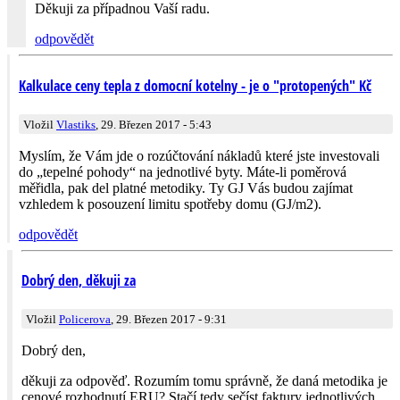
Děkuji za případnou Vaší radu.
odpovědět
Kalkulace ceny tepla z domocní kotelny - je o "protopených" Kč
Vložil
Vlastiks
, 29. Březen 2017 - 5:43
Myslím, že Vám jde o rozúčtování nákladů které jste investovali
do „tepelné pohody“ na jednotlivé byty. Máte-li poměrová
měřidla, pak del platné metodiky. Ty GJ Vás budou zajímat
vzhledem k posouzení limitu spotřeby domu (GJ/m2).
odpovědět
Dobrý den, děkuji za
Vložil
Policerova
, 29. Březen 2017 - 9:31
Dobrý den,
děkuji za odpověď. Rozumím tomu správně, že daná metodika je
cenové rozhodnutí ERU? Stačí tedy sečíst faktury jednotlivých