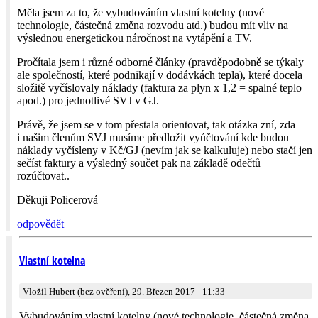
Měla jsem za to, že vybudováním vlastní kotelny (nové
technologie, částečná změna rozvodu atd.) budou mít vliv na
výslednou energetickou náročnost na vytápění a TV.
Pročítala jsem i různé odborné články (pravděpodobně se týkaly
ale společností, které podnikají v dodávkách tepla), které docela
složitě vyčíslovaly náklady (faktura za plyn x 1,2 = spalné teplo
apod.) pro jednotlivé SVJ v GJ.
Právě, že jsem se v tom přestala orientovat, tak otázka zní, zda
i našim členům SVJ musíme předložit vyúčtování kde budou
náklady vyčísleny v Kč/GJ (nevím jak se kalkuluje) nebo stačí jen
sečíst faktury a výsledný součet pak na základě odečtů
rozúčtovat..
Děkuji Policerová
odpovědět
Vlastní kotelna
Vložil Hubert (bez ověření), 29. Březen 2017 - 11:33
Vybudováním vlastní kotelny (nové technologie, částečná změna