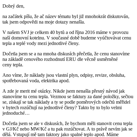
Dobrý den,
na začátek píšu, že ač název tématu byl již mnohokrát diskutován,
tak jsem odpovědi na moje dotazy nenašla.
V našem SVJ je celkem 40 bytů a od října 2016 máme v provozu
naší domovní kotelnu. V současné době budeme vyúčtovávat cenu
tepla a teplé vody mezi jednotlivé členy.
Dočetla jsem se a na mnoha diskusích přečetla, že cenu stanovíme
na základě cenového rozhodnutí ERU dle věcně usměrněné
ceny tepla.
Ano víme, že náklady jsou vlastní plyn, odpisy, revize, obsluha,
spotřebovaná voda, elektrika apod.
A zde je merit mé otázky. Nikde jsem nenašla přesný návod jak
stanovíme tu cenu tepla. Vezmou se faktury za dané položky, sečtou
se, získají se tak náklady a ty se podle poměrových odečtů měřidel
v bytech rozúčtují na jednotlivé členy? Takto by to bylo velmi
jednoduché…
Dočetla jsem se ale v diskusích, že bychom měli stanovit cenu tepla
v GJ/Kč nebo MW/Kč a tu pak rozúčtovat. A to právě nevím jak se
dělá. Vstupují mě tam faktory jako spalné teplo apod. Máme