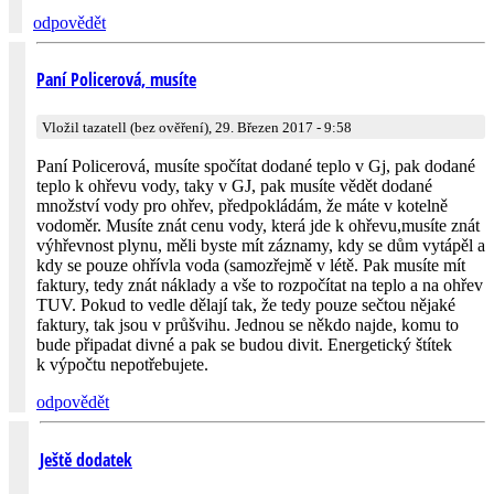
odpovědět
Paní Policerová, musíte
Vložil tazatell (bez ověření), 29. Březen 2017 - 9:58
Paní Policerová, musíte spočítat dodané teplo v Gj, pak dodané
teplo k ohřevu vody, taky v GJ, pak musíte vědět dodané
množství vody pro ohřev, předpokládám, že máte v kotelně
vodoměr. Musíte znát cenu vody, která jde k ohřevu,musíte znát
výhřevnost plynu, měli byste mít záznamy, kdy se dům vytápěl a
kdy se pouze ohřívla voda (samozřejmě v létě. Pak musíte mít
faktury, tedy znát náklady a vše to rozpočítat na teplo a na ohřev
TUV. Pokud to vedle dělají tak, že tedy pouze sečtou nějaké
faktury, tak jsou v průšvihu. Jednou se někdo najde, komu to
bude připadat divné a pak se budou divit. Energetický štítek
k výpočtu nepotřebujete.
odpovědět
Ještě dodatek