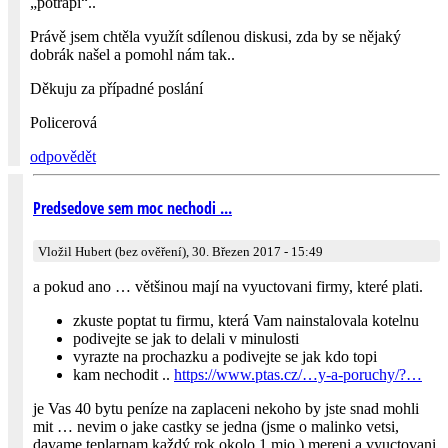
„potrápí“..
Právě jsem chtěla využít sdílenou diskusi, zda by se nějaký
dobrák našel a pomohl nám tak..
Děkuju za případné poslání
Policerová
odpovědět
Predsedove sem moc nechodi ...
Vložil Hubert (bez ověření), 30. Březen 2017 - 15:49
a pokud ano … většinou mají na vyuctovani firmy, které plati.
zkuste poptat tu firmu, která Vam nainstalovala kotelnu
podivejte se jak to delali v minulosti
vyrazte na prochazku a podivejte se jak kdo topi
kam nechodit ..
https://www.ptas.cz/…y-a-poruchy/?…
je Vas 40 bytu peníze na zaplaceni nekoho by jste snad mohli
mit … nevim o jake castky se jedna (jsme o malinko vetsi,
davame teplarnam každý rok okolo 1 mio ) mereni a vyuctovani