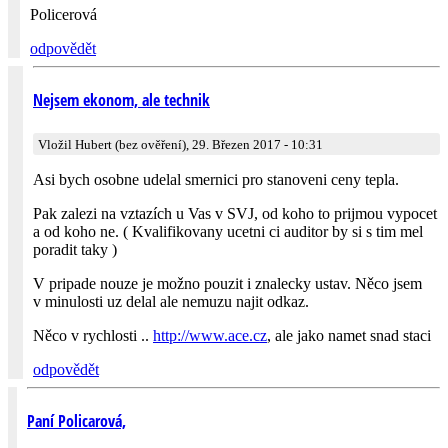
Policerová
odpovědět
Nejsem ekonom, ale technik
Vložil Hubert (bez ověření), 29. Březen 2017 - 10:31
Asi bych osobne udelal smernici pro stanoveni ceny tepla.
Pak zalezi na vztazích u Vas v SVJ, od koho to prijmou vypocet
a od koho ne. ( Kvalifikovany ucetni ci auditor by si s tim mel
poradit taky )
V pripade nouze je možno pouzit i znalecky ustav. Něco jsem
v minulosti uz delal ale nemuzu najit odkaz.
Něco v rychlosti ..
http://www.ace.cz
, ale jako namet snad staci
odpovědět
Paní Policarová,