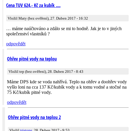
Cena TUV 624,- Kč za kubík ....
Vložil Maty (bez ověření), 27. Duben 2017 - 16:32
… máme naúčtováno a zdálo se mi to hodně. Jak je to v jiných
společenství vlastníků ?
odpovědět
Ohřev pitné vody na teplou
Vložil tep (bez ověření), 28. Duben 2017 - 8:43
Máme DPS kde se voda nahřívá. Teplo na ohřev a doohřev vody
vyšlo loni na cca 137 Kč/kubík vody a k tomu vodné a stočné na
75 Kč/kubík pitné vody.
odpovědět
Ohřev pitné vody na teplou 2
Vložil
tristone
, 28. Duben 2017 - 9:53