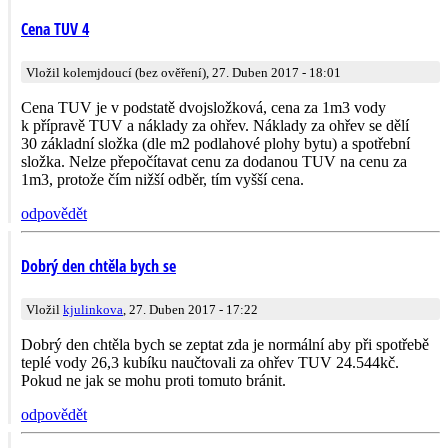
Cena TUV 4
Vložil kolemjdoucí (bez ověření), 27. Duben 2017 - 18:01
Cena TUV je v podstatě dvojsložková, cena za 1m3 vody
k přípravě TUV a náklady za ohřev. Náklady za ohřev se dělí
30 základní složka (dle m2 podlahové plohy bytu) a spotřební
složka. Nelze přepočítavat cenu za dodanou TUV na cenu za
1m3, protože čím nižší odběr, tím vyšší cena.
odpovědět
Dobrý den chtěla bych se
Vložil
kjulinkova
, 27. Duben 2017 - 17:22
Dobrý den chtěla bych se zeptat zda je normální aby při spotřebě
teplé vody 26,3 kubíku naučtovali za ohřev TUV 24.544kč.
Pokud ne jak se mohu proti tomuto bránit.
odpovědět