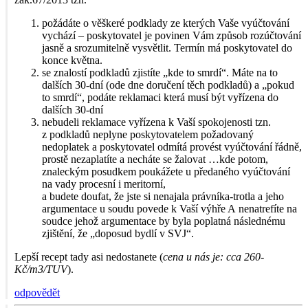
požádáte o věškeré podklady ze kterých Vaše vyúčtování
vychází – poskytovatel je povinen Vám způsob rozúčtování
jasně a srozumitelně vysvětlit. Termín má poskytovatel do
konce května.
se znalostí podkladů zjistíte „kde to smrdí“. Máte na to
dalších 30-dní (ode dne doručení těch podkladů) a „pokud
to smrdí“, podáte reklamaci která musí být vyřízena do
dalších 30-dní
nebudeli reklamace vyřízena k Vaší spokojenosti tzn.
z podkladů neplyne poskytovatelem požadovaný
nedoplatek a poskytovatel odmítá provést vyúčtování řádně,
prostě nezaplatíte a necháte se žalovat …kde potom,
znaleckým posudkem poukážete u předaného vyúčtování
na vady procesní i meritorní,
a budete doufat, že jste si nenajala právníka-trotla a jeho
argumentace u soudu povede k Vaší výhře A nenatrefíte na
soudce jehož argumentace by byla poplatná následnému
zjištění, že „doposud bydlí v SVJ“.
Lepší recept tady asi nedostanete (
cena u nás je: cca 260-
Kč/m3/TUV
).
odpovědět