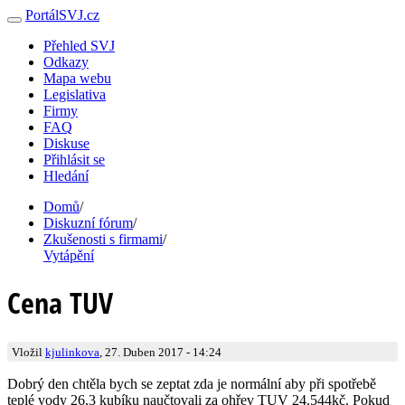
PortálSVJ.cz
Přehled SVJ
Odkazy
Mapa webu
Legislativa
Firmy
FAQ
Diskuse
Přihlásit se
Hledání
Domů
/
Diskuzní fórum
/
Zkušenosti s firmami
/
Vytápění
Cena TUV
Vložil
kjulinkova
, 27. Duben 2017 - 14:24
Dobrý den chtěla bych se zeptat zda je normální aby při spotřebě
teplé vody 26,3 kubíku naučtovali za ohřev TUV 24.544kč. Pokud