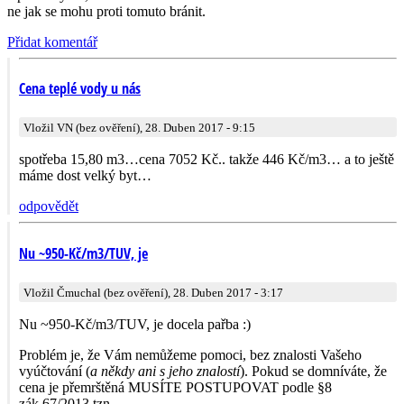
ne jak se mohu proti tomuto bránit.
Přidat komentář
Cena teplé vody u nás
Vložil VN (bez ověření), 28. Duben 2017 - 9:15
spotřeba 15,80 m3…cena 7052 Kč.. takže 446 Kč/m3… a to ještě
máme dost velký byt…
odpovědět
Nu ~950-Kč/m3/TUV, je
Vložil Čmuchal (bez ověření), 28. Duben 2017 - 3:17
Nu ~950-Kč/m3/TUV, je docela pařba :)
Problém je, že Vám nemůžeme pomoci, bez znalosti Vašeho
vyúčtování (
a někdy ani s jeho znalostí
). Pokud se domníváte, že
cena je přemrštěná MUSÍTE POSTUPOVAT podle §8
zák.67/2013 tzn.