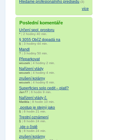
Hledame profesionalniho predsedu
(3)
více
Poslední komentáře
Určení spol. prostoru
*
|
2 hodiny 40 min.
§ 3055 ObčZ dopadá na
§
|
3 hodiny 44 min.
Mandl
?
|
3 hodiny 50 min.
Přeparkovat
wousek
|
4 hodiny 2 min.
Nařízení vlády
wousek
|
4 hodiny 4 min.
zrušení kolárny
wousek
|
4 hodiny 6 min.
Superficies solo cedit – platí?
Jan77
|
6 hodin 9 min.
Nařízení vlády č.
Matilda
|
8 hodin 10 min.
„postup je stejný jako
§
|
8 hodin 21 min.
Trestní oznámení
§
|
8 hodin 24 min.
„jde o čistě
§
|
8 hodin 24 min.
zrušení kolárny