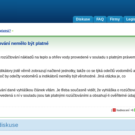
Diskuse
FAQ
Firmy
Legis
platná?
»
vání nemělo být platné
y rozúčtování nákladů na teplo a ohřev vody provedené v souladu s platným práve
ikátory jistě věrně zobrazují načtené jednotky, takže co se týká odečtů vodoměrů 
roč by odečty vodoměrů a indikátorů neměly být věrohodné. Jiná otázka je, co
ání dané vyhláškou článek vítám. Je třeba současně vidět, že vyhláška o rozúčtov
vedená s ní v souladu jsou tak platnými rozúčtováními a obsahují-li ověřitelné údaj
|
hodnocení
+6
diskuse