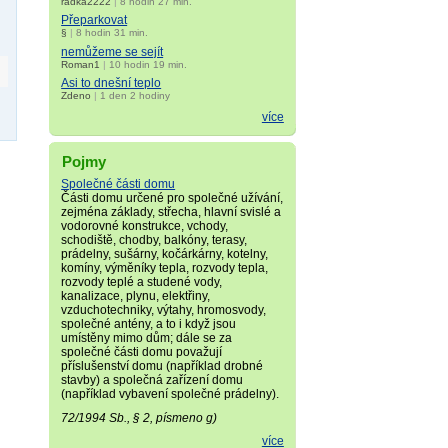
radka2222
|
8 hodin 27 min.
Přeparkovat
§
|
8 hodin 31 min.
nemůžeme se sejít
Roman1
|
10 hodin 19 min.
Asi to dnešní teplo
Zdeno
|
1 den 2 hodiny
více
Pojmy
Společné části domu
Části domu určené pro společné užívání,
zejména základy, střecha, hlavní svislé a
vodorovné konstrukce, vchody,
schodiště, chodby, balkóny, terasy,
prádelny, sušárny, kočárkárny, kotelny,
komíny, výměníky tepla, rozvody tepla,
rozvody teplé a studené vody,
kanalizace, plynu, elektřiny,
vzduchotechniky, výtahy, hromosvody,
společné antény, a to i když jsou
umístěny mimo dům; dále se za
společné části domu považují
příslušenství domu (například drobné
stavby) a společná zařízení domu
(například vybavení společné prádelny).
72/1994 Sb., § 2, písmeno g)
více