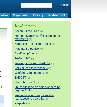
lativa
Mapa webu
Odkazy
Přehled SVJ
Nová témata
Kočárek před HUP
(8)
Záhada trvanlivosti římského betonu
rozluštěna
(1)
Superficies solo cedit – platí?
(2)
m
Automat na peníze
(0)
Prodáme půdu
(3)
a
Zrušení SVJ
(1)
Změna prohlášení vlastníka
(0)
Kolik služeb je v zákoně?
(0)
ání
výměna svodu odpadu
(4)
e,
ŽÁDOST
(16)
Kdy schůzovat?
(2)
Způsobilost být členem statutárního
orgánu SVJ
(8)
Zpětné navýšení zaplaceného
rozhlasového poplatku
(1)
Přeplatek
(4)