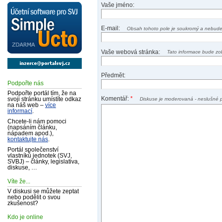
Vaše jméno:
E-mail:
Obsah tohoto pole je soukromý a nebude
Vaše webová stránka:
Tato informace bude zo
Předmět:
Podpořte nás
Podpořte portál tím, že na
Komentář:
*
svoji stránku umístíte odkaz
Diskuse je moderovaná - neslušné 
na náš web –
více
informací
.
Chcete-li nám pomoci
(napsáním článku,
nápadem apod.),
kontaktujte nás
.
Portál společenství
vlastníků jednotek (SVJ,
SVBJ) – články, legislativa,
diskuse, …
Víte že...
V diskusi se můžete zeptat
nebo podělit o svou
zkušenost?
Kdo je online