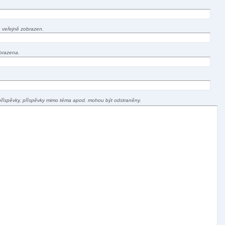
 veřejně zobrazen.
brazena.
příspěvky, příspěvky mimo téma apod. mohou být odstraněny.