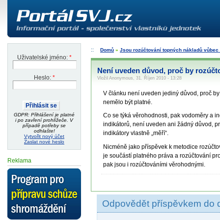
Domů
»
Jsou rozúčtování topných nákladů vůbec 
Uživatelské jméno:
*
Není uveden důvod, proč by rozúčto
Heslo:
*
Vložil Anonymous, 31. Říjen 2010 - 13:28
V článku není uveden jediný důvod, proč b
nemělo být platné.
GDPR: Přihlášení je platné
Co se týká věrohodnosti, pak vodoměry a ind
i po zavření prohlížeče. V
indikátorů, není uveden ani žádný důvod, p
případě potřeby se
odhlašte!
indikátory vlastně „měří“.
Vytvořit nový účet
Zaslat nové heslo
Nicméně jako příspěvek k metodice rozúčtov
je součástí platného práva a rozúčtování pro
Reklama
pak jsou i rozúčtováními věrohodnými.
Odpovědět příspěvkem do 