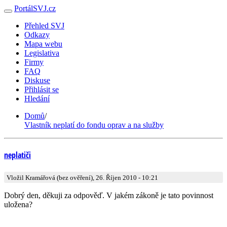
PortálSVJ.cz
Přehled SVJ
Odkazy
Mapa webu
Legislativa
Firmy
FAQ
Diskuse
Přihlásit se
Hledání
Domů
/
Vlastník neplatí do fondu oprav a na služby
neplatiči
Vložil Kramářová (bez ověření), 26. Říjen 2010 - 10:21
Dobrý den, děkuji za odpověď. V jakém zákoně je tato povinnost
uložena?