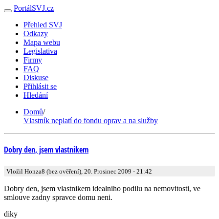
PortálSVJ.cz
Přehled SVJ
Odkazy
Mapa webu
Legislativa
Firmy
FAQ
Diskuse
Přihlásit se
Hledání
Domů
/
Vlastník neplatí do fondu oprav a na služby
Dobry den, jsem vlastnikem
Vložil Honza8 (bez ověření), 20. Prosinec 2009 - 21:42
Dobry den, jsem vlastnikem idealniho podilu na nemovitosti, ve
smlouve zadny spravce domu neni.
diky