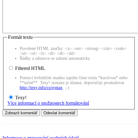
Formát textu
Povolené HTML značky: <a> <em> <strong> <cite> <code>
<ul> <ol> <li> <dl> <dt> <dd>
Řádky a odstavce se zalomí automaticky.
Filtered HTML
Pomocí hvězdiček snadno zapište částe textu *kurzívou* nebo
**tučně**. Texy! syntaxe je úžasná, doporučuji prostudovat
http://texy.info/cs/syntax
. ;-)
Texy!
Více informací o možnostech formátování
Informace o zpracování osobních údajů