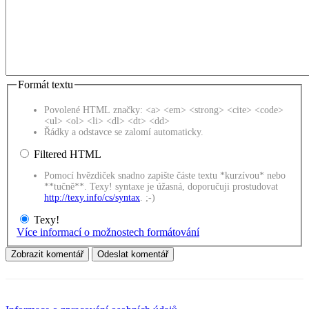
Formát textu
Povolené HTML značky: <a> <em> <strong> <cite> <code>
<ul> <ol> <li> <dl> <dt> <dd>
Řádky a odstavce se zalomí automaticky.
Filtered HTML
Pomocí hvězdiček snadno zapište částe textu *kurzívou* nebo
**tučně**. Texy! syntaxe je úžasná, doporučuji prostudovat
http://texy.info/cs/syntax
. ;-)
Texy!
Více informací o možnostech formátování