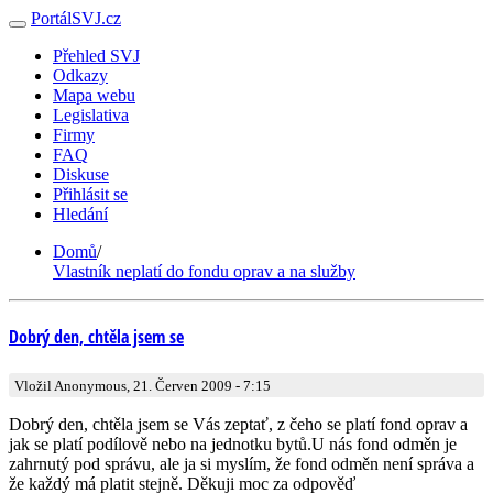
PortálSVJ.cz
Přehled SVJ
Odkazy
Mapa webu
Legislativa
Firmy
FAQ
Diskuse
Přihlásit se
Hledání
Domů
/
Vlastník neplatí do fondu oprav a na služby
Dobrý den, chtěla jsem se
Vložil Anonymous, 21. Červen 2009 - 7:15
Dobrý den, chtěla jsem se Vás zeptať, z čeho se platí fond oprav a
jak se platí podílově nebo na jednotku bytů.U nás fond odměn je
zahrnutý pod správu, ale ja si myslím, že fond odměn není správa a
že každý má platit stejně. Děkuji moc za odpověď