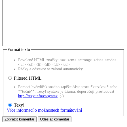
Formát textu
Povolené HTML značky: <a> <em> <strong> <cite> <code>
<ul> <ol> <li> <dl> <dt> <dd>
Řádky a odstavce se zalomí automaticky.
Filtered HTML
Pomocí hvězdiček snadno zapište částe textu *kurzívou* nebo
**tučně**. Texy! syntaxe je úžasná, doporučuji prostudovat
http://texy.info/cs/syntax
. ;-)
Texy!
Více informací o možnostech formátování