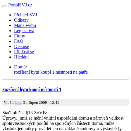
PortálSVJ.cz
Přehled SVJ
Odkazy
Mapa webu
Legislativa
Firmy
FAQ
Diskuse
Přihlásit se
Hledání
Domů
/
rozšíření bytu koupí 1 místnosti na patře
Rozšíření bytu koupí místnosti 1
Vložil
lake
, 31. Srpen 2009 - 12:45
Stačí přečíst §13 ZoVB:
Úpravy, jimiž se mění vnitřní uspořádání domu a zároveň velikost
spoluvlastnických podílů na společných částech domu, může
vlastník jednotky provádět jen na základě smlouvy o výstavbě (§