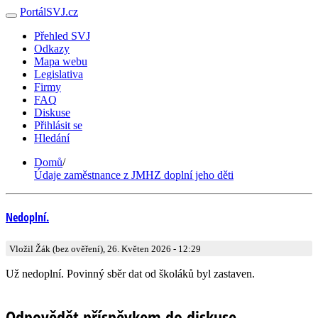
PortálSVJ.cz
Přehled SVJ
Odkazy
Mapa webu
Legislativa
Firmy
FAQ
Diskuse
Přihlásit se
Hledání
Domů
/
Údaje zaměstnance z JMHZ doplní jeho děti
Nedoplní.
Vložil Žák (bez ověření), 26. Květen 2026 - 12:29
Už nedoplní. Povinný sběr dat od školáků byl zastaven.
Odpovědět příspěvkem do diskuse