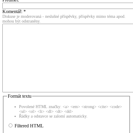
Komentář:
*
Diskuse je moderovaná - neslušné příspěvky, příspěvky mimo téma apod.
mohou být odstraněny.
Formát textu
Povolené HTML značky: <a> <em> <strong> <cite> <code>
<ul> <ol> <li> <dl> <dt> <dd>
Řádky a odstavce se zalomí automaticky.
Filtered HTML