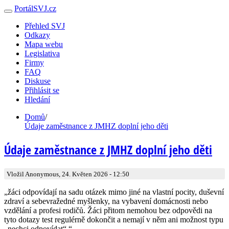
PortálSVJ.cz
Přehled SVJ
Odkazy
Mapa webu
Legislativa
Firmy
FAQ
Diskuse
Přihlásit se
Hledání
Domů
/
Údaje zaměstnance z JMHZ doplní jeho děti
Údaje zaměstnance z JMHZ doplní jeho děti
Vložil Anonymous, 24. Květen 2026 - 12:50
„žáci odpovídají na sadu otázek mimo jiné na vlastní pocity, duševní
zdraví a sebevražedné myšlenky, na vybavení domácnosti nebo
vzdělání a profesi rodičů. Žáci přitom nemohou bez odpovědi na
tyto dotazy test regulérně dokončit a nemají v něm ani možnost typu
„nechci odpovídat“.“