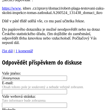
https://www
. idnes .cz/zpravy/do­maci/robert-plaga-testovani-zaku-
skolni-inspekce-tomas-zatloukal.A260524_131­438_domaci_ikro
Dítě v páté třídě udělá vše, co mu paní učitelka řekne.
Do papírového dotazníku je možné neodpovědět nebo na dotaz
Českého statistického úřadu, čím dojíždíte do zaměstnání,
odpovědět třeba
lanovkou
nebo
vzducholodí
. Počítačový Vás
nepustí dál.
číst dál
|
1 komentář
Odpovědět příspěvkem do diskuse
Vaše jméno:
E-mail:
Obsah tohoto pole je soukromý a nebude veřejně zobrazen.
Vaše webová stránka:
Tato informace bude zobrazena.
Předmět: