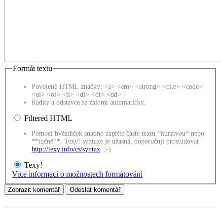
Formát textu
Povolené HTML značky: <a> <em> <strong> <cite> <code>
<ul> <ol> <li> <dl> <dt> <dd>
Řádky a odstavce se zalomí automaticky.
Filtered HTML
Pomocí hvězdiček snadno zapište částe textu *kurzívou* nebo
**tučně**. Texy! syntaxe je úžasná, doporučuji prostudovat
http://texy.info/cs/syntax
. ;-)
Texy!
Více informací o možnostech formátování