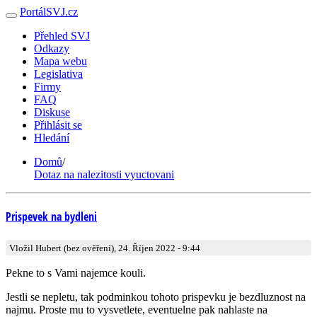
PortálSVJ.cz
Přehled SVJ
Odkazy
Mapa webu
Legislativa
Firmy
FAQ
Diskuse
Přihlásit se
Hledání
Domů
/
Dotaz na nalezitosti vyuctovani
Prispevek na bydleni
Vložil Hubert (bez ověření), 24. Říjen 2022 - 9:44
Pekne to s Vami najemce kouli.
Jestli se nepletu, tak podminkou tohoto prispevku je bezdluznost na
najmu. Proste mu to vysvetlete, eventuelne pak nahlaste na