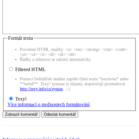
Formát textu
Povolené HTML značky: <a> <em> <strong> <cite> <code>
<ul> <ol> <li> <dl> <dt> <dd>
Řádky a odstavce se zalomí automaticky.
Filtered HTML
Pomocí hvězdiček snadno zapište částe textu *kurzívou* nebo
**tučně**. Texy! syntaxe je úžasná, doporučuji prostudovat
http://texy.info/cs/syntax
. ;-)
Texy!
Více informací o možnostech formátování