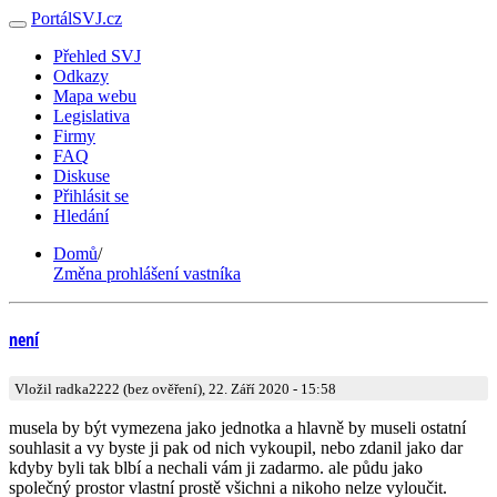
PortálSVJ.cz
Přehled SVJ
Odkazy
Mapa webu
Legislativa
Firmy
FAQ
Diskuse
Přihlásit se
Hledání
Domů
/
Změna prohlášení vastníka
není
Vložil radka2222 (bez ověření), 22. Září 2020 - 15:58
musela by být vymezena jako jednotka a hlavně by museli ostatní
souhlasit a vy byste ji pak od nich vykoupil, nebo zdanil jako dar
kdyby byli tak blbí a nechali vám ji zadarmo. ale půdu jako
společný prostor vlastní prostě všichni a nikoho nelze vyloučit.