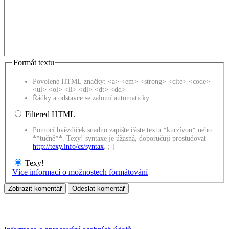
Formát textu
Povolené HTML značky: <a> <em> <strong> <cite> <code>
<ul> <ol> <li> <dl> <dt> <dd>
Řádky a odstavce se zalomí automaticky.
Filtered HTML
Pomocí hvězdiček snadno zapište částe textu *kurzívou* nebo
**tučně**. Texy! syntaxe je úžasná, doporučuji prostudovat
http://texy.info/cs/syntax
. ;-)
Texy!
Více informací o možnostech formátování