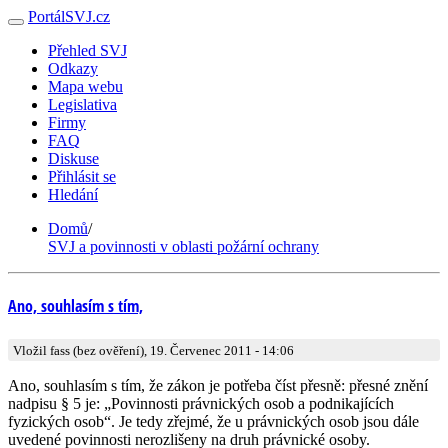
PortálSVJ.cz
Přehled SVJ
Odkazy
Mapa webu
Legislativa
Firmy
FAQ
Diskuse
Přihlásit se
Hledání
Domů
/
SVJ a povinnosti v oblasti požární ochrany
Ano, souhlasím s tím,
Vložil fass (bez ověření), 19. Červenec 2011 - 14:06
Ano, souhlasím s tím, že zákon je potřeba číst přesně: přesné znění
nadpisu § 5 je: „Povinnosti právnických osob a podnikajících
fyzických osob“. Je tedy zřejmé, že u právnických osob jsou dále
uvedené povinnosti nerozlišeny na druh právnické osoby.