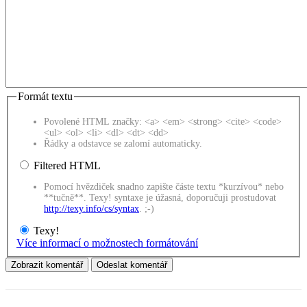
Formát textu
Povolené HTML značky: <a> <em> <strong> <cite> <code>
<ul> <ol> <li> <dl> <dt> <dd>
Řádky a odstavce se zalomí automaticky.
Filtered HTML
Pomocí hvězdiček snadno zapište částe textu *kurzívou* nebo
**tučně**. Texy! syntaxe je úžasná, doporučuji prostudovat
http://texy.info/cs/syntax
. ;-)
Texy!
Více informací o možnostech formátování