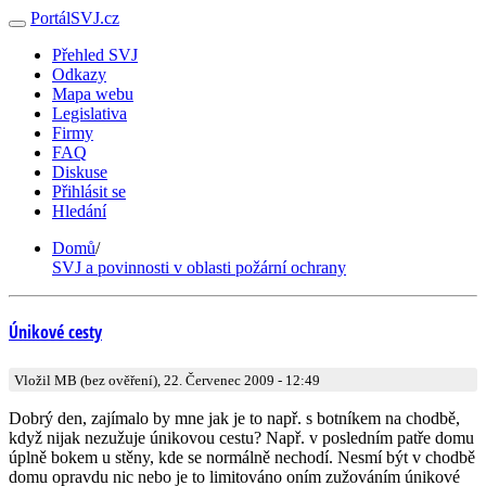
PortálSVJ.cz
Přehled SVJ
Odkazy
Mapa webu
Legislativa
Firmy
FAQ
Diskuse
Přihlásit se
Hledání
Domů
/
SVJ a povinnosti v oblasti požární ochrany
Únikové cesty
Vložil MB (bez ověření), 22. Červenec 2009 - 12:49
Dobrý den, zajímalo by mne jak je to např. s botníkem na chodbě,
když nijak nezužuje únikovou cestu? Např. v posledním patře domu
úplně bokem u stěny, kde se normálně nechodí. Nesmí být v chodbě
domu opravdu nic nebo je to limitováno oním zužováním únikové