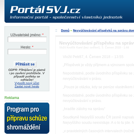
Domů
»
Nevyúčtovávání příspěvků na správu do
Uživatelské jméno:
*
Nevyúčtovávání příspěvku na sprá
Heslo:
*
Vložil Knoflík Karel (bez ověření), 5. Červen 2018 - 1:44
Vložil Petr87, 4. Červen 2018 – 13:55
„Příspěvek je vždy příjmem a výnosem společ
GDPR: Přihlášení je platné
Nepodstatné, podle úvodního příspěvku se 
i po zavření prohlížeče. V
případě potřeby se
nevyúčtovávání v právu.
odhlašte!
Vytvořit nový účet
Zaslat nové heslo
„Pouze je otázka, kdy se peníze vlastníkem
Nepodstatné, podle úvodního příspěvku se 
Reklama
nevyúčtovávání v právu.
„hradíte zálohy na správu“
Soudkyně Nejvyšší soudu ČR jasně napsala
Nejvyššího soudu neexistuje. A o to tu jde.
„v pravidelných časových intervalech (ročně