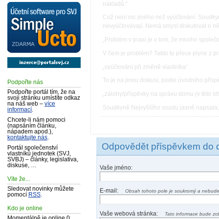
nákladů.“
Což není nic jiného než vyúčtování. Soudk
nevyúčtovávají. Nemá smysl diskutovat o ně
„Problém v praxi je v tom, že mnoho společen
V čem je problém? Takto to přece plyne z p
„vyúčtování při změně vlastníka“
To je na jinou diskusi, podle úvodního pří
Podpořte nás
Podpořte portál tím, že na
„zálohy/příspěvky na správu domu (v této sit
svoji stránku umístíte odkaz
na náš web –
více
Soudkyně Nejvyššího soudu jasně napsala, ž
informací
.
Chcete-li nám pomoci
(napsáním článku,
nápadem apod.),
kontaktujte nás
.
Odpovědět příspěvkem do 
Portál společenství
vlastníků jednotek (SVJ,
SVBJ) – články, legislativa,
diskuse, …
Vaše jméno:
Víte že...
Sledovat novinky můžete
E-mail:
Obsah tohoto pole je soukromý a nebude
pomocí
RSS
.
Kdo je online
Vaše webová stránka:
Tato informace bude zo
Momentálně je online 0