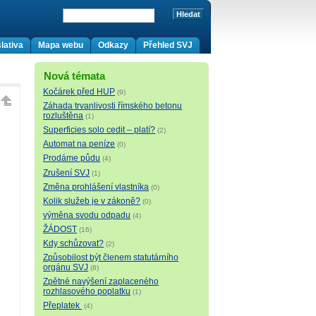
lativa
Mapa webu
Odkazy
Přehled SVJ
Nová témata
Kočárek před HUP
(9)
Záhada trvanlivosti římského betonu
rozluštěna
(1)
Superficies solo cedit – platí?
(2)
Automat na peníze
(0)
Prodáme půdu
(4)
Zrušení SVJ
(1)
Změna prohlášení vlastníka
(0)
Kolik služeb je v zákoně?
(0)
výměna svodu odpadu
(4)
ŽÁDOST
(16)
Kdy schůzovat?
(2)
Způsobilost být členem statutárního
orgánu SVJ
(8)
Zpětné navýšení zaplaceného
rozhlasového poplatku
(1)
Přeplatek
(4)