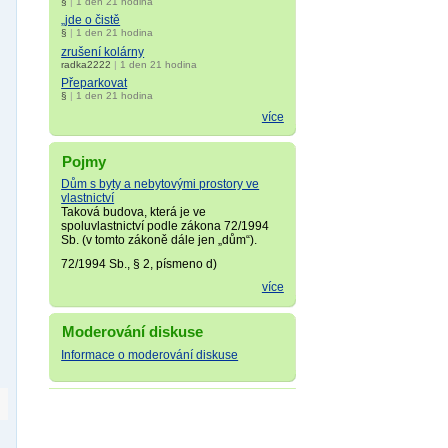
§
|
1 den 21 hodina
„jde o čistě
§
|
1 den 21 hodina
zrušení kolárny
radka2222
|
1 den 21 hodina
Přeparkovat
§
|
1 den 21 hodina
více
Pojmy
Dům s byty a nebytovými prostory ve
vlastnictví
Taková budova, která je ve
spoluvlastnictví podle zákona 72/1994
Sb. (v tomto zákoně dále jen „dům“).
72/1994 Sb., § 2, písmeno d)
více
Moderování diskuse
Informace o moderování diskuse