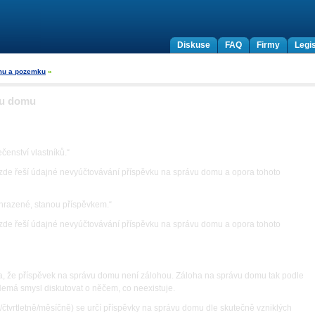
Diskuse
FAQ
Firmy
Legis
mu a pozemku
»
vu domu
enství vlastníků.“
zde řeší údajné nevyúčtovávání příspěvku na správu domu a opora tohoto
 hrazené, stanou příspěvkem.“
zde řeší údajné nevyúčtovávání příspěvku na správu domu a opora tohoto
, že příspěvek na správu domu není zálohou. Záloha na správu domu tak podle
 Nemá smysl diskutovat o něčem, co neexistuje.
/čtvrtlet­ně/měsíčně) se určí příspěvky na správu domu dle skutečně vzniklých