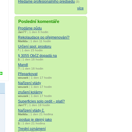
Hledame profesionalniho predsedu
(3)
více
Poslední komentáře
Prodáme půdu
Jan77
|
1 den 6 hodin
Rekolaudace po přejmenování?
Matilda
|
1 den 11 hodin
Určení spol. prostoru
*
|
1 den 15 hodin
§ 3055 ObčZ dopadá na
§
|
1 den 16 hodin
Mandl
?
|
1 den 16 hodin
Přeparkovat
wousek
|
1 den 17 hodin
Nařízení vlády
wousek
|
1 den 17 hodin
zrušení kolárny
wousek
|
1 den 17 hodin
Superficies solo cedit – platí?
Jan77
|
1 den 19 hodin
Nařízení vlády č.
Matilda
|
1 den 21 hodina
„postup je stejný jako
§
|
1 den 21 hodina
Trestní oznámení