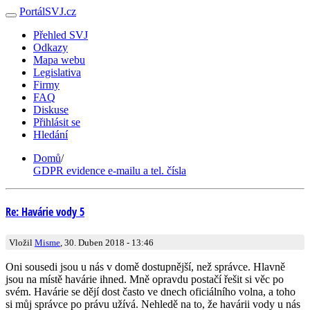
PortálSVJ.cz
Přehled SVJ
Odkazy
Mapa webu
Legislativa
Firmy
FAQ
Diskuse
Přihlásit se
Hledání
Domů
/
GDPR evidence e-mailu a tel. čísla
Re: Havárie vody 5
Vložil
Misme
, 30. Duben 2018 - 13:46
Oni sousedi jsou u nás v domě dostupnější, než správce. Hlavně
jsou na místě havárie ihned. Mně opravdu postačí řešit si věc po
svém. Havárie se dějí dost často ve dnech oficiálního volna, a toho
si můj správce po právu užívá. Nehledě na to, že havárii vody u nás