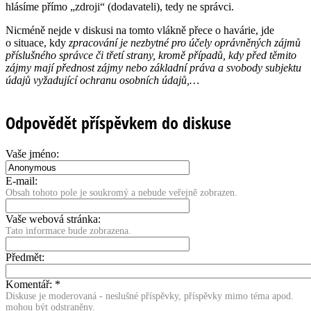
hlásíme přímo „zdroji“ (dodavateli), tedy ne správci.
Nicméně nejde v diskusi na tomto vlákně přece o havárie, jde
o situace, kdy
zpracování je nezbytné pro účely oprávněných zájmů
příslušného správce či třetí strany, kromě případů, kdy před těmito
zájmy mají přednost zájmy nebo základní práva a svobody subjektu
údajů vyžadující ochranu osobních údajů,…
Odpovědět příspěvkem do diskuse
Vaše jméno:
E-mail:
Obsah tohoto pole je soukromý a nebude veřejně zobrazen.
Vaše webová stránka:
Tato informace bude zobrazena.
Předmět:
Komentář:
*
Diskuse je moderovaná - neslušné příspěvky, příspěvky mimo téma apod.
mohou být odstraněny.