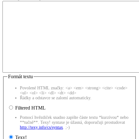
Formát textu
Povolené HTML značky: <a> <em> <strong> <cite> <code>
<ul> <ol> <li> <dl> <dt> <dd>
Řádky a odstavce se zalomí automaticky.
Filtered HTML
Pomocí hvězdiček snadno zapište částe textu *kurzívou* nebo
**tučně**. Texy! syntaxe je úžasná, doporučuji prostudovat
http://texy.info/cs/syntax
. ;-)
Texy!