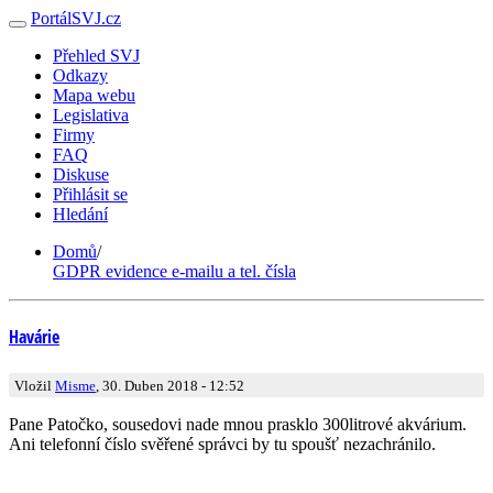
PortálSVJ.cz
Přehled SVJ
Odkazy
Mapa webu
Legislativa
Firmy
FAQ
Diskuse
Přihlásit se
Hledání
Domů
/
GDPR evidence e-mailu a tel. čísla
Havárie
Vložil
Misme
, 30. Duben 2018 - 12:52
Pane Patočko, sousedovi nade mnou prasklo 300litrové akvárium.
Ani telefonní číslo svěřené správci by tu spoušť nezachránilo.