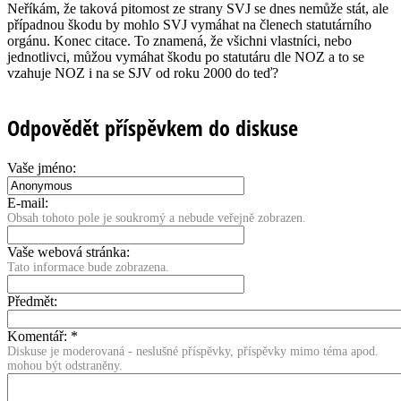
Neříkám, že taková pitomost ze strany SVJ se dnes nemůže stát, ale
případnou škodu by mohlo SVJ vymáhat na členech statutárního
orgánu. Konec citace. To znamená, že všichni vlastníci, nebo
jednotlivci, můžou vymáhat škodu po statutáru dle NOZ a to se
vzahuje NOZ i na se SJV od roku 2000 do teď?
Odpovědět příspěvkem do diskuse
Vaše jméno:
E-mail:
Obsah tohoto pole je soukromý a nebude veřejně zobrazen.
Vaše webová stránka:
Tato informace bude zobrazena.
Předmět:
Komentář:
*
Diskuse je moderovaná - neslušné příspěvky, příspěvky mimo téma apod.
mohou být odstraněny.