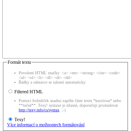
Formát textu
Povolené HTML značky: <a> <em> <strong> <cite> <code>
<ul> <ol> <li> <dl> <dt> <dd>
Řádky a odstavce se zalomí automaticky.
Filtered HTML
Pomocí hvězdiček snadno zapište částe textu *kurzívou* nebo
**tučně**. Texy! syntaxe je úžasná, doporučuji prostudovat
http://texy.info/cs/syntax
. ;-)
Texy!
Více informací o možnostech formátování