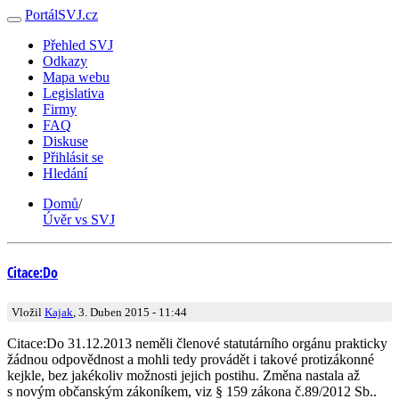
PortálSVJ.cz
Přehled SVJ
Odkazy
Mapa webu
Legislativa
Firmy
FAQ
Diskuse
Přihlásit se
Hledání
Domů
/
Úvěr vs SVJ
Citace:Do
Vložil
Kajak
, 3. Duben 2015 - 11:44
Citace:Do 31.12.2013 neměli členové statutárního orgánu prakticky
žádnou odpovědnost a mohli tedy provádět i takové protizákonné
kejkle, bez jakékoliv možnosti jejich postihu. Změna nastala až
s novým občanským zákoníkem, viz § 159 zákona č.89/2012 Sb..