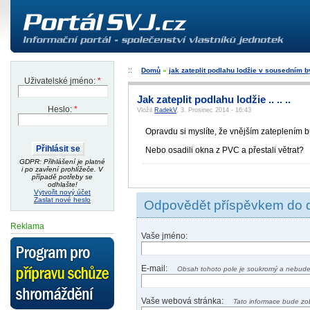
Domů
»
jak zateplit podlahu lodžie v sousedním 
Uživatelské jméno:
*
Jak zateplit podlahu lodžie .. .. ..
Heslo:
*
Vložil
RadekV
, 3. Prosinec 2014 - 16:43
Opravdu si myslíte, že vnějším zateplením b
Nebo osadili okna z PVC a přestali větrat?
GDPR: Přihlášení je platné
i po zavření prohlížeče. V
případě potřeby se
odhlašte!
Vytvořit nový účet
Zaslat nové heslo
Odpovědět příspěvkem do 
Reklama
Vaše jméno:
E-mail:
Obsah tohoto pole je soukromý a nebude
Vaše webová stránka:
Tato informace bude zo