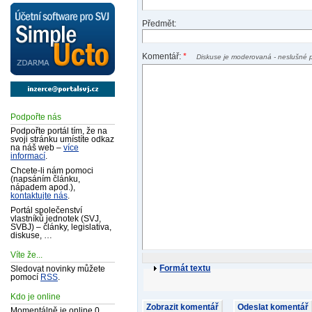
Předmět:
Komentář:
*
Diskuse je moderovaná - neslušné 
Podpořte nás
Podpořte portál tím, že na
svoji stránku umístíte odkaz
na náš web –
více
informací
.
Chcete-li nám pomoci
(napsáním článku,
nápadem apod.),
kontaktujte nás
.
Portál společenství
vlastníků jednotek (SVJ,
SVBJ) – články, legislativa,
diskuse, …
Víte že...
Formát textu
Sledovat novinky můžete
pomocí
RSS
.
Kdo je online
Momentálně je online 0