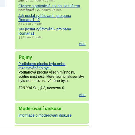
Zdeno
|
22 hodiny 29 min.
Cizinec a právnická osoba statutárem
Nechápavá
|
23 hodiny 36 min.
Jak poslat vyúčtování - pro pana
Romana1 - 2
§
|
1 den 7 hodin
Jak poslat vyúčtování - pro pana
Romana1
§
|
1 den 7 hodin
více
Pojmy
Podlahová plocha bytu nebo
rozestavěného bytu
Podlahová plocha všech místností,
včetně místností, které tvoří příslušenství
bytu nebo rozestavěného bytu.
72/1994 Sb., § 2, písmeno i)
více
Moderování diskuse
Informace o moderování diskuse