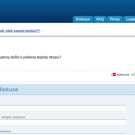
Diskuse
FAQ
Firmy
Legis
bytě, když soused nechce??
»
udovy došlo k poklesu teploty stropu?
|
hodnocení
–2
diskuse
 veřejně zobrazen.
brazena.