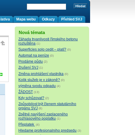
lativa
Mapa webu
Odkazy
Přehled SVJ
Nová témata
Záhada trvanlivosti římského betonu
rozluštěna
(1)
Superficies solo cedit – platí?
(0)
Automat na peníze
(0)
Prodáme půdu
(2)
Zrušení SVJ
(1)
Změna prohlášení vlastníka
(0)
Kolik služeb je v zákoně?
(0)
výměna svodu odpadu
(4)
ŽÁDOST
(13)
Kdy schůzovat?
(2)
Způsobilost být členem statutárního
orgánu SVJ
(8)
Zpětné navýšení zaplaceného
rozhlasového poplatku
(1)
Přeplatek
(4)
Hledame profesionalniho predsedu
(3)