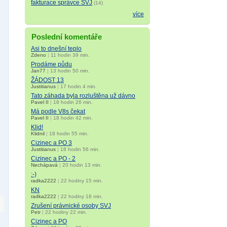
fakturace správce SVJ
(14)
více
Poslední komentáře
Asi to dnešní teplo
Zdeno
|
11 hodin 39 min.
Prodáme půdu
Jan77
|
13 hodin 50 min.
ŽÁDOST 13
Justitianus
|
17 hodin 4 min.
Tato záhada byla rozluštěna už dávno
Pavel II
|
18 hodin 26 min.
Má podle V8s čekat
Pavel II
|
18 hodin 42 min.
Klid!
Klidnil
|
18 hodin 55 min.
Cizinec a PO 3
Justitianus
|
18 hodin 56 min.
Cizinec a PO - 2
Nechápavá
|
20 hodin 13 min.
:-)
radka2222
|
22 hodiny 15 min.
KN
radka2222
|
22 hodiny 18 min.
Zrušení právnické osoby SVJ
Petr
|
22 hodiny 22 min.
Cizinec a PO