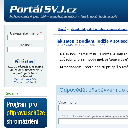
Domů
»
jak zateplit podlahu lodžie v sousedním 
Uživatelské jméno:
*
jak zateplit podlahu lodžie v sous
Heslo:
*
Vložil
RadekV
, 30. Listopad 2014 - 16:53
Nějak tomu nerozumím. Ta lodžie je sousedo
způsobit zhoršení podmínek ve Vašem bytě
GDPR: Přihlášení je platné
Mimochodem – podle popisu jde spíš o zaté
i po zavření prohlížeče. V
případě potřeby se
odhlašte!
Vytvořit nový účet
Zaslat nové heslo
Odpovědět příspěvkem do 
Reklama
Vaše jméno:
E-mail:
Obsah tohoto pole je soukromý a nebude