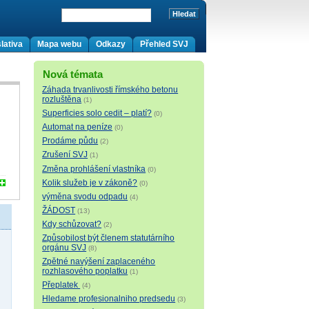
lativa
Mapa webu
Odkazy
Přehled SVJ
Nová témata
Záhada trvanlivosti římského betonu
rozluštěna
(1)
Superficies solo cedit – platí?
(0)
Automat na peníze
(0)
Prodáme půdu
(2)
Zrušení SVJ
(1)
Změna prohlášení vlastníka
(0)
Kolik služeb je v zákoně?
(0)
výměna svodu odpadu
(4)
ŽÁDOST
(13)
Kdy schůzovat?
(2)
Způsobilost být členem statutárního
orgánu SVJ
(8)
Zpětné navýšení zaplaceného
rozhlasového poplatku
(1)
Přeplatek
(4)
Hledame profesionalniho predsedu
(3)