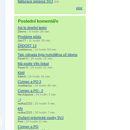
fakturace správce SVJ
(14)
více
Poslední komentáře
Asi to dnešní teplo
Zdeno
|
9 hodin 29 min.
Prodáme půdu
Jan77
|
11 hodin 39 min.
ŽÁDOST 13
Justitianus
|
14 hodin 53 min.
Tato záhada byla rozluštěna už dávno
Pavel II
|
16 hodin 15 min.
Má podle V8s čekat
Pavel II
|
16 hodin 31 min.
Klid!
Klidnil
|
16 hodin 44 min.
Cizinec a PO 3
Justitianus
|
16 hodin 46 min.
Cizinec a PO - 2
Nechápavá
|
18 hodin 3 min.
:-)
radka2222
|
20 hodin 5 min.
KN
radka2222
|
20 hodin 7 min.
Zrušení právnické osoby SVJ
Petr
|
20 hodin 11 min.
Cizinec a PO