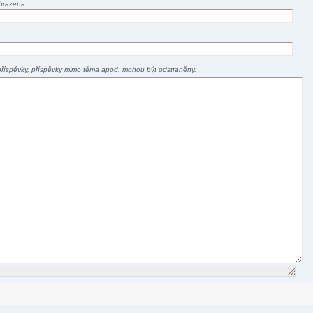
brazena.
příspěvky, příspěvky mimo téma apod. mohou být odstraněny.