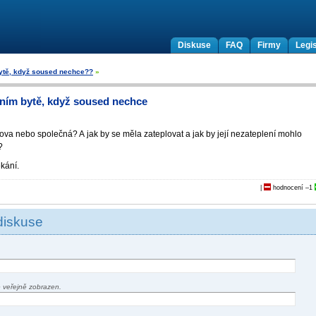
Diskuse
FAQ
Firmy
Legis
bytě, když soused nechce??
»
edním bytě, když soused nechce
va nebo společná? A jak by se měla zateplovat a jak by její nezateplení mohlo
?
kání.
|
hodnocení
–1
diskuse
 veřejně zobrazen.