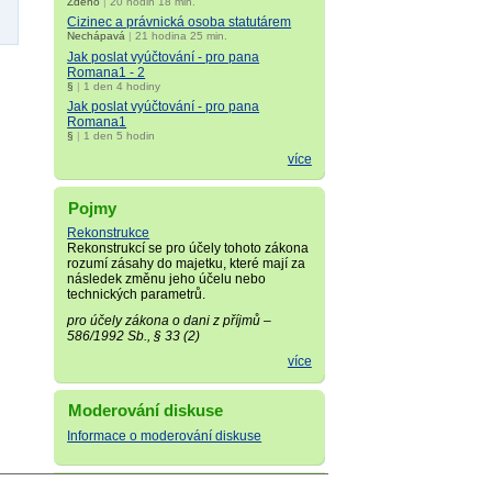
Zdeno
|
20 hodin 18 min.
Cizinec a právnická osoba statutárem
Nechápavá
|
21 hodina 25 min.
Jak poslat vyúčtování - pro pana
Romana1 - 2
§
|
1 den 4 hodiny
Jak poslat vyúčtování - pro pana
Romana1
§
|
1 den 5 hodin
více
Pojmy
Rekonstrukce
Rekonstrukcí se pro účely tohoto zákona
rozumí zásahy do majetku, které mají za
následek změnu jeho účelu nebo
technických parametrů.
pro účely zákona o dani z příjmů –
586/1992 Sb., § 33 (2)
více
Moderování diskuse
Informace o moderování diskuse