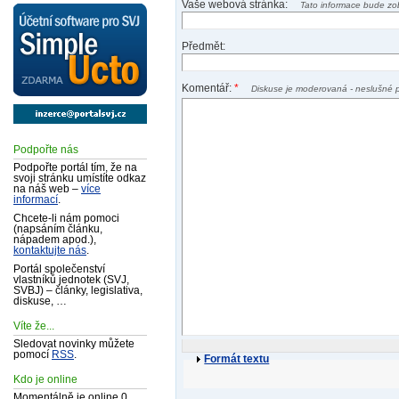
Vaše webová stránka:
Tato informace bude zo
Předmět:
Komentář:
*
Diskuse je moderovaná - neslušné 
Podpořte nás
Podpořte portál tím, že na
svoji stránku umístíte odkaz
na náš web –
více
informací
.
Chcete-li nám pomoci
(napsáním článku,
nápadem apod.),
kontaktujte nás
.
Portál společenství
vlastníků jednotek (SVJ,
SVBJ) – články, legislativa,
diskuse, …
Víte že...
Sledovat novinky můžete
pomocí
RSS
.
Formát textu
Kdo je online
Momentálně je online 0