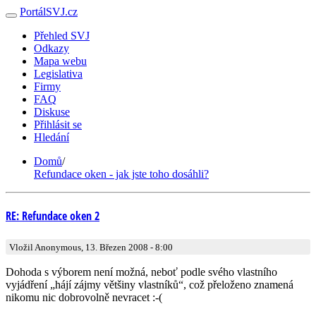
PortálSVJ.cz
Přehled SVJ
Odkazy
Mapa webu
Legislativa
Firmy
FAQ
Diskuse
Přihlásit se
Hledání
Domů
/
Refundace oken - jak jste toho dosáhli?
RE: Refundace oken 2
Vložil Anonymous, 13. Březen 2008 - 8:00
Dohoda s výborem není možná, neboť podle svého vlastního
vyjádření „hájí zájmy většiny vlastníků“, což přeloženo znamená
nikomu nic dobrovolně nevracet :-(