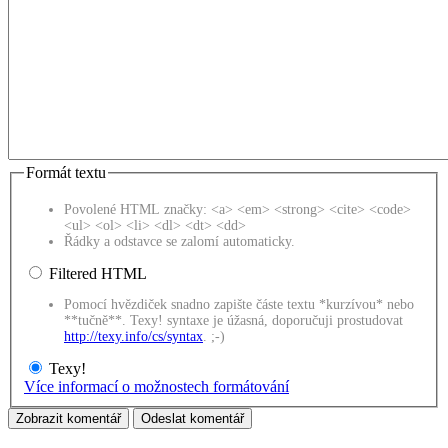
Formát textu
Povolené HTML značky: <a> <em> <strong> <cite> <code>
<ul> <ol> <li> <dl> <dt> <dd>
Řádky a odstavce se zalomí automaticky.
Filtered HTML
Pomocí hvězdiček snadno zapište částe textu *kurzívou* nebo
**tučně**. Texy! syntaxe je úžasná, doporučuji prostudovat
http://texy.info/cs/syntax
. ;-)
Texy!
Více informací o možnostech formátování