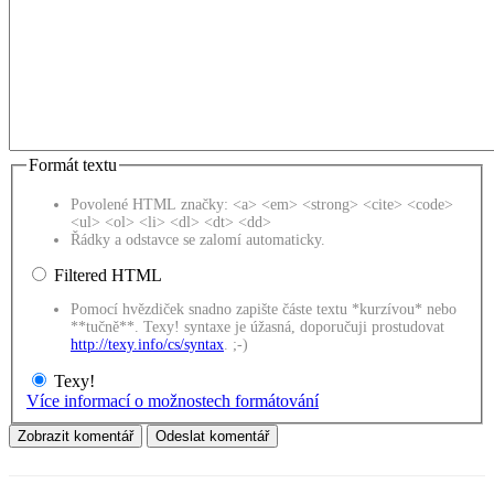
Formát textu
Povolené HTML značky: <a> <em> <strong> <cite> <code>
<ul> <ol> <li> <dl> <dt> <dd>
Řádky a odstavce se zalomí automaticky.
Filtered HTML
Pomocí hvězdiček snadno zapište částe textu *kurzívou* nebo
**tučně**. Texy! syntaxe je úžasná, doporučuji prostudovat
http://texy.info/cs/syntax
. ;-)
Texy!
Více informací o možnostech formátování