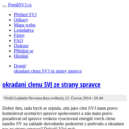
PortálSVJ.cz
Přehled SVJ
Odkazy
Mapa webu
Legislativa
Firmy
FAQ
Diskuse
Přihlásit se
Hledání
Domů
/
okradani clenu SVJ ze strany spravce
okradani clenu SVJ ze strany spravce
Vložil Ludmila Novotna (bez ověření), 12. Červen 2014 - 20:44
Dobry den, rada bych se zeptala, zda jako clen SVJ mam pravo
kontrolovat ucetnictvi spravce spolecenstvi a zda mam pravo
pozadovat od spravce veskera vyuctovani energiii vsech clenu
naseho SV na zaklade duvodneho podezreni z podvodu a okradani
nas ze strany spravce? Dekuji! Vlci mak