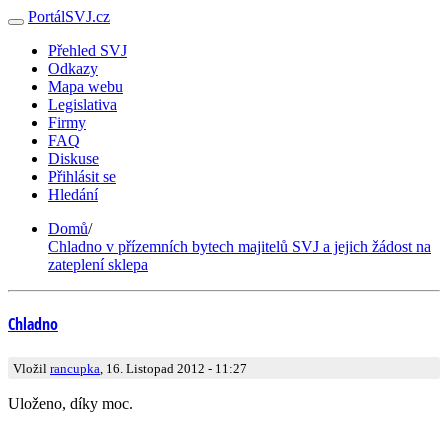
PortálSVJ.cz
Přehled SVJ
Odkazy
Mapa webu
Legislativa
Firmy
FAQ
Diskuse
Přihlásit se
Hledání
Domů
/
Chladno v přízemních bytech majitelů SVJ a jejich žádost na
zateplení sklepa
Chladno
Vložil
rancupka
, 16. Listopad 2012 - 11:27
Uloženo, díky moc.