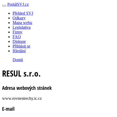
PortálSVJ.cz
Přehled SVJ
Odkazy
Mapa webu
Legislativa
Firmy
FAQ
Diskuse
Přihlásit se
Hledání
Domů
RESUL s.r.o.
Adresa webových stránek
www.rovnestrechy.ic.cz
E-mail