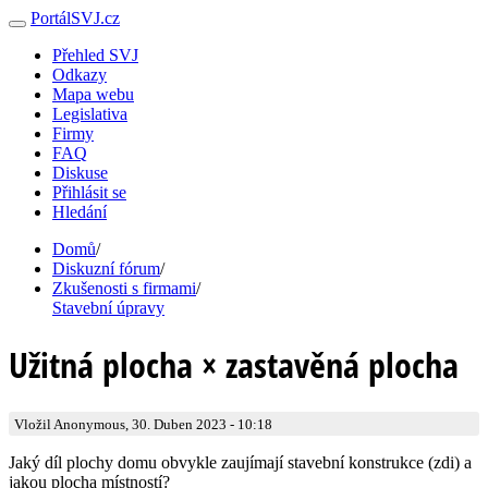
PortálSVJ.cz
Přehled SVJ
Odkazy
Mapa webu
Legislativa
Firmy
FAQ
Diskuse
Přihlásit se
Hledání
Domů
/
Diskuzní fórum
/
Zkušenosti s firmami
/
Stavební úpravy
Užitná plocha × zastavěná plocha
Vložil Anonymous, 30. Duben 2023 - 10:18
Jaký díl plochy domu obvykle zaujímají stavební konstrukce (zdi) a
jakou plocha místností?