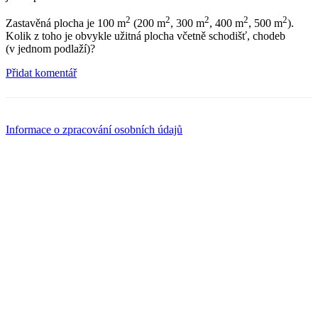
2
2
2
2
2
Zastavěná plocha je 100 m
(200 m
, 300 m
, 400 m
, 500 m
).
Kolik z toho je obvykle užitná plocha včetně schodišť, chodeb
(v jednom podlaží)?
Přidat komentář
Informace o zpracování osobních údajů