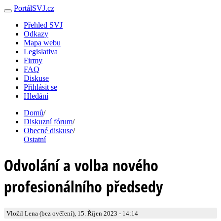
PortálSVJ.cz
Přehled SVJ
Odkazy
Mapa webu
Legislativa
Firmy
FAQ
Diskuse
Přihlásit se
Hledání
Domů
/
Diskuzní fórum
/
Obecné diskuse
/
Ostatní
Odvolání a volba nového
profesionálního předsedy
Vložil Lena (bez ověření), 15. Říjen 2023 - 14:14