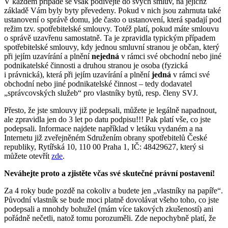
V každém případě se však podívejte do svých smluv, na jejichž
základě Vám byly byty převedeny. Pokud v nich jsou zahrnuta také
ustanovení o správě domu, jde často o ustanovení, která spadají pod
režim tzv. spotřebitelské smlouvy. Totéž platí, pokud máte smlouvu
o správě uzavřenu samostatně. Ta je zpravidla typickým případem
spotřebitelské smlouvy, kdy jednou smluvní stranou je občan, který
při jejím uzavírání a plnění
nejedná
v rámci své obchodní nebo jiné
podnikatelské činnosti a druhou stranou je osoba (fyzická
i právnická), která při jejím uzavírání a plnění
jedná
v rámci své
obchodní nebo jiné podnikatelské činnost – tedy dodavatel
„správcovských služeb“ pro vlastníky bytů, resp. členy SVJ.
Přesto, že jste smlouvy již podepsali, můžete je legálně napadnout,
ale zpravidla jen do 3 let po datu podpisu!!! Pak platí vše, co jste
podepsali. Informace najdete například v letáku vydaném a na
Internetu již zveřejněném Sdružením obrany spotřebitelů České
republiky, Rytířská 10, 110 00 Praha 1, IČ: 48429627, který si
můžete otevřít
zde
.
Neváhejte proto a zjistěte včas své skutečné právní postavení!
Za 4 roky bude pozdě na cokoliv a budete jen „vlastníky na papíře“.
Původní vlastník se bude moci platně dovolávat všeho toho, co jste
podepsali a mnohdy bohužel (mám více takových zkušeností) ani
pořádně nečetli, natož tomu porozuměli. Zde nepochybně platí, že