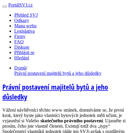
PortálSVJ.cz
Přehled SVJ
Odkazy
Mapa webu
Legislativa
Firmy
FAQ
Diskuse
Přihlásit se
Hledání
Domů
/
Právní postavení majitelů bytů a jeho důsledky
Právní postavení majitelů bytů a jeho
důsledky
Vážení návštěvníci těchto www stránek, domníváme se, že první
krok, který byste jako vlastníci bytových jednotek měli učinit, je
vyjasnění si Vašeho
skutečného právního postavení
. Ujasněte si
prosím, čeho jste vlastně členem. Existují totiž dva „typy“
Společenství vlastníků jednotek (dále jen SVJ) avšak s rozdílným