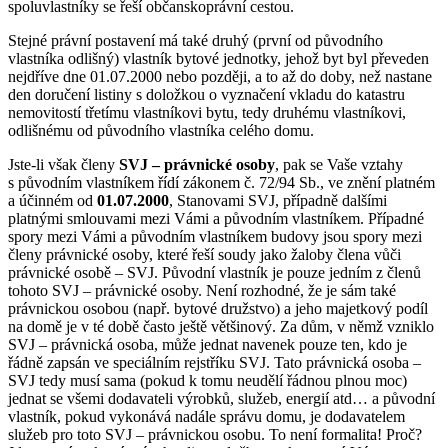
spoluvlastníky se řeší občanskoprávní cestou.
Stejné právní postavení má také druhý (první od původního
vlastníka odlišný) vlastník bytové jednotky, jehož byt byl převeden
nejdříve dne 01.07.2000 nebo později, a to až do doby, než nastane
den doručení listiny s doložkou o vyznačení vkladu do katastru
nemovitostí třetímu vlastníkovi bytu, tedy druhému vlastníkovi,
odlišnému od původního vlastníka celého domu.
Jste-li však členy
SVJ – právnické osoby
, pak se Vaše vztahy
s původním vlastníkem řídí zákonem č. 72/94 Sb., ve znění platném
a účinném od
01.07.2000
, Stanovami SVJ, případně dalšími
platnými smlouvami mezi Vámi a původním vlastníkem. Případné
spory mezi Vámi a původním vlastníkem budovy jsou spory mezi
členy právnické osoby, které řeší soudy jako žaloby člena vůči
právnické osobě – SVJ. Původní vlastník je pouze jedním z členů
tohoto SVJ – právnické osoby. Není rozhodné, že je sám také
právnickou osobou (např. bytové družstvo) a jeho majetkový podíl
na domě je v té době často ještě většinový. Za dům, v němž vzniklo
SVJ – právnická osoba, může jednat navenek pouze ten, kdo je
řádně zapsán ve speciálním rejstříku SVJ. Tato právnická osoba –
SVJ tedy musí sama (pokud k tomu neudělí řádnou plnou moc)
jednat se všemi dodavateli výrobků, služeb, energií atd… a původní
vlastník, pokud vykonává nadále správu domu, je dodavatelem
služeb pro toto SVJ – právnickou osobu. To není formalita! Proč?