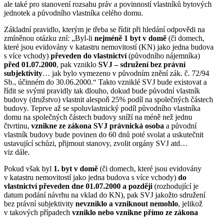
ale také pro stanovení rozsahu práv a povinností vlastníků bytových
jednotek a původního vlastníka celého domu.
Základní pravidlo, kterým je třeba se řídit při hledání odpovědi na
zmíněnou otázku zní: „Byl-li
nejméně 1 byt v domě
(či domech,
které jsou evidovány v katastru nemovitostí (KN) jako jedna budova
s více vchody)
převeden do vlastnictví
(původního nájemníka)
před 01.07.2000
, pak vzniklo
SVJ – sdružení bez právní
subjektivity
… jak bylo vymezeno v původním znění zák. č. 72/94
Sb., účinném do 30.06.2000.“ Takto vzniklé SVJ bude existovat a
řídit se svými pravidly tak dlouho, dokud bude původní vlastník
budovy (družstvo) vlastnit alespoň 25% podíl na společných částech
budovy. Teprve až se spoluvlastnický podíl původního vlastníka
domu na společných částech budovy sníží na méně než jednu
čtvrtinu,
vznikne ze zákona SVJ právnická osoba
a původní
vlastník budovy bude povinen do 60 dnů poté svolat a uskutečnit
ustavující schůzi, přijmout stanovy, zvolit orgány SVJ atd…
viz dále.
Pokud však byl
1. byt v domě
(či domech, které jsou evidovány
v katastru nemovitostí jako jedna budova s více vchody)
do
vlastnictví převeden dne 01.07.2000 a později
(rozhodující je
datum podání návrhu na vklad do KN), pak SVJ jakožto sdružení
bez právní subjektivity
nevzniklo a vzniknout nemohlo
, jelikož
v takových případech
vzniklo nebo vznikne přímo ze zákona