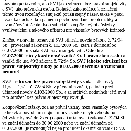
právním postavením, a to SVJ jako sdružení bez právní subjektivity
a SVJ jako právnická osoba. Bohužel zákonodárce k označení
těchto dvou rozdílných subjektů použil stejný název, takže v praxi
nezřídka dochází ke špatnému pochopení dané problematiky a
k zaměňování těchto dvou subjektů, s nepříznivými důsledky
vyplývajícími z takového přístupu pro vlastníky bytových jednotek.
Změnu v právním postavení SVJ přinesla novela zákona č. 72/94
Sb., provedená zákonem č. 103/2000 Sb., která s účinností od
01.07.2000 přiznala SVJ právní subjektivitu.
Ode dne
01.07.2000
je tedy
každé nově vzniklé SVJ právnickou osobu
a
vzniká dle ust. §9/3 zákona č. 72/94 Sb.
SVJ jakožto sdružení bez
právní subjektivity nikdy po 01.07.2000 nevzniká a vzniknout
nemůže!
SVJ – sdružení bez právní subjektivity
vznikala dle ust. §
11,odst. 1,zák. č. 72/94 Sb. v původním znění, platném před
účinností novely č.103/2000 Sb., a za určitých podmínek ještě nyní
tato sdružení bez právní subjektivity existují.
Zodpovězení otázky, zda na právní vztahy mezi vlastníky bytových
jednotek a původním singulárním vlastníkem bytového domu
(obvykle bytové družstvo) dopadají ustanovení zákona č. 72/94 Sb.
ve znění účinném do 30.06.2000 nebo ve znění účinném od
01.07.2000, je rozhodující nejen pro určení okamžiku vzniku SVJ,