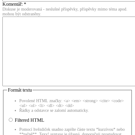
Komentář:
*
Diskuse je moderovaná - neslušné příspěvky, příspěvky mimo téma apod.
mohou být odstraněny.
Formát textu
Povolené HTML značky: <a> <em> <strong> <cite> <code>
<ul> <ol> <li> <dl> <dt> <dd>
Řádky a odstavce se zalomí automaticky.
Filtered HTML
Pomocí hvězdiček snadno zapište částe textu *kurzívou* nebo
**tučně**. Texy! syntaxe je úžasná, doporučuji prostudovat