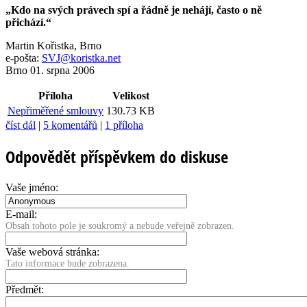
„Kdo na svých právech spí a řádně je nehájí, často o ně
přichází.“
Martin Kořistka, Brno
e-pošta:
SVJ@
koristka.net
Brno 01. srpna 2006
Příloha
Velikost
Nepřiměřené smlouvy
130.73 KB
číst dál
|
5 komentářů
|
1 příloha
Odpovědět příspěvkem do diskuse
Vaše jméno:
E-mail:
Obsah tohoto pole je soukromý a nebude veřejně zobrazen.
Vaše webová stránka:
Tato informace bude zobrazena.
Předmět: