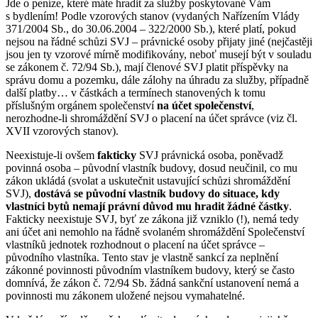
Jde o peníze, které máte hradit za služby poskytované Vám
s bydlením! Podle vzorových stanov (vydaných Nařízením Vlády
371/2004 Sb., do 30.06.2004 – 322/2000 Sb.), které platí, pokud
nejsou na řádné schůzi SVJ – právnické osoby přijaty jiné (nejčastěji
jsou jen ty vzorové mírně modifikovány, neboť musejí být v souladu
se zákonem č. 72/94 Sb.), mají členové SVJ platit příspěvky na
správu domu a pozemku, dále zálohy na úhradu za služby, případně
další platby… v částkách a termínech stanovených k tomu
příslušným orgánem společenství
na účet společenství
,
nerozhodne-li shromáždění SVJ o placení na účet správce (viz čl.
XVII vzorových stanov).
Neexistuje-li ovšem
fakticky
SVJ právnická osoba, poněvadž
povinná osoba – původní vlastník budovy, dosud neučinil, co mu
zákon ukládá (svolat a uskutečnit ustavující schůzi shromáždění
SVJ),
dostává se původní vlastník budovy do situace, kdy
vlastníci bytů nemají právní důvod mu hradit žádné částky
.
Fakticky neexistuje SVJ, byť ze zákona již vzniklo (!), nemá tedy
ani účet ani nemohlo na řádně svolaném shromáždění Společenství
vlastníků jednotek rozhodnout o placení na účet správce –
původního vlastníka. Tento stav je vlastně sankcí za neplnění
zákonné povinnosti původním vlastníkem budovy, který se často
domnívá, že zákon č. 72/94 Sb. žádná sankční ustanovení nemá a
povinnosti mu zákonem uložené nejsou vymahatelné.