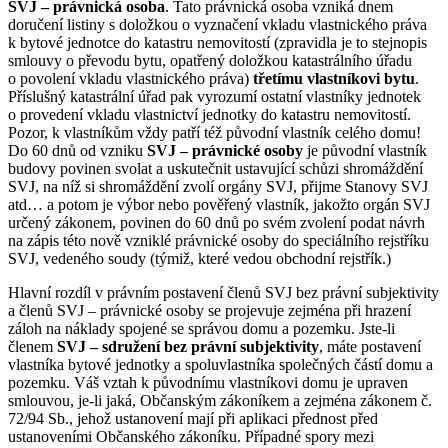
SVJ – právnická osoba
. Tato právnická osoba vzniká dnem
doručení listiny s doložkou o vyznačení vkladu vlastnického práva
k bytové jednotce do katastru nemovitostí (zpravidla je to stejnopis
smlouvy o převodu bytu, opatřený doložkou katastrálního úřadu
o povolení vkladu vlastnického práva)
třetímu vlastníkovi bytu
.
Příslušný katastrální úřad pak vyrozumí ostatní vlastníky jednotek
o provedení vkladu vlastnictví jednotky do katastru nemovitostí.
Pozor, k vlastníkům vždy patří též původní vlastník celého domu!
Do 60 dnů od vzniku
SVJ – právnické osoby
je původní vlastník
budovy povinen svolat a uskutečnit ustavující schůzi shromáždění
SVJ, na níž si shromáždění zvolí orgány SVJ, přijme Stanovy SVJ
atd… a potom je výbor nebo pověřený vlastník, jakožto orgán SVJ
určený zákonem, povinen do 60 dnů po svém zvolení podat návrh
na zápis této nově vzniklé právnické osoby do speciálního rejstříku
SVJ, vedeného soudy (týmiž, které vedou obchodní rejstřík.)
Hlavní rozdíl v právním postavení členů SVJ bez právní subjektivity
a členů SVJ – právnické osoby se projevuje zejména při hrazení
záloh na náklady spojené se správou domu a pozemku. Jste-li
členem
SVJ – sdružení bez právní subjektivity
, máte postavení
vlastníka bytové jednotky a spoluvlastníka společných částí domu a
pozemku. Váš vztah k původnímu vlastníkovi domu je upraven
smlouvou, je-li jaká, Občanským zákoníkem a zejména zákonem č.
72/94 Sb., jehož ustanovení mají při aplikaci přednost před
ustanoveními Občanského zákoníku. Případné spory mezi