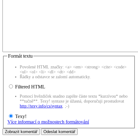
Formát textu
Povolené HTML značky: <a> <em> <strong> <cite> <code>
<ul> <ol> <li> <dl> <dt> <dd>
Řádky a odstavce se zalomí automaticky.
Filtered HTML
Pomocí hvězdiček snadno zapište částe textu *kurzívou* nebo
**tučně**. Texy! syntaxe je úžasná, doporučuji prostudovat
http://texy.info/cs/syntax
. ;-)
Texy!
Více informací o možnostech formátování