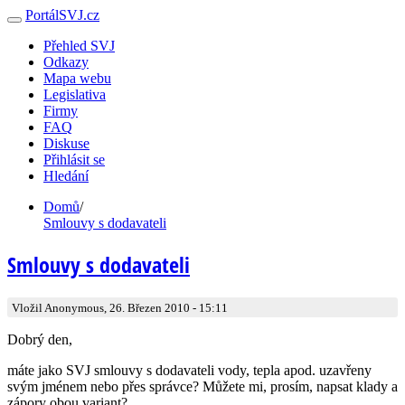
PortálSVJ.cz
Přehled SVJ
Odkazy
Mapa webu
Legislativa
Firmy
FAQ
Diskuse
Přihlásit se
Hledání
Domů
/
Smlouvy s dodavateli
Smlouvy s dodavateli
Vložil Anonymous, 26. Březen 2010 - 15:11
Dobrý den,
máte jako SVJ smlouvy s dodavateli vody, tepla apod. uzavřeny
svým jménem nebo přes správce? Můžete mi, prosím, napsat klady a
zápory obou variant?