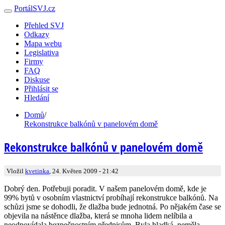
PortálSVJ.cz
Přehled SVJ
Odkazy
Mapa webu
Legislativa
Firmy
FAQ
Diskuse
Přihlásit se
Hledání
Domů
/
Rekonstrukce balkónů v panelovém domě
Rekonstrukce balkónů v panelovém domě
Vložil
kvetinka
, 24. Květen 2009 - 21:42
Dobrý den. Potřebuji poradit. V našem panelovém domě, kde je
99% bytů v osobním vlastnictví probíhají rekonstrukce balkónů. Na
schůzi jsme se dohodli, že dlažba bude jednotná. Po nějakém čase se
objevila na nástěnce dlažba, která se mnoha lidem nelíbila a
neodpovídala bezpečnostním předpisům. Byla hladká, neměla