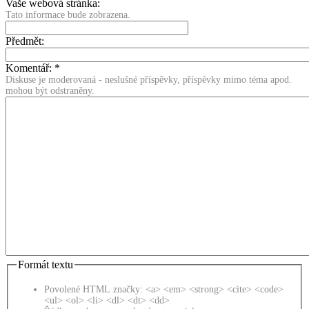
Vaše webová stránka:
Tato informace bude zobrazena.
Předmět:
Komentář:
*
Diskuse je moderovaná - neslušné příspěvky, příspěvky mimo téma apod.
mohou být odstraněny.
Formát textu
Povolené HTML značky: <a> <em> <strong> <cite> <code>
<ul> <ol> <li> <dl> <dt> <dd>