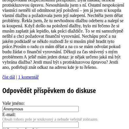
protiskluzovou úpravu. Nesouhlasila jsem s ní. Ostatní nespokojení
vlastníci neměli sil odmítnout její položení – jen já jsem si koupila
vlastní dlažbu a požadovala jsem její nalepení. Nechtěla jsem dělat
problémy. Řekla jsem, že tu nevhodnou dlažbu odeberu a nalepí se
ta koupená. Když došlo na položení dlažby, bylo mi řečeno že si
musím zaplatit jak lepidlo, tak práci dlaždiče. To se mi samozřejmě
nelíbí a chci požadovat finanční vyrovnání. Nechápu proč a na
jakém podkladě se někdo rozhodl že si musím plně hradit tyto
práce.Prosím o radu co mám dělat a na co se mám odvolat pokud
budu žádat o finanční vyrovnání. Děkuji za čas strávený s mým
problémem A ještě mám jeden dotaz: je nějak určeno jaká má být
vybrána dlažba? Jestli musí být s protiskluzovou úpravou? Jestli
ano, potřebuji znát odkaz na adresu kde je to řešeno.
číst dál
|
1 komentář
Odpovědět příspěvkem do diskuse
Vaše jméno:
E-mail:
Obsah tohoto pole je soukromý a nebude veřejně zobrazen.