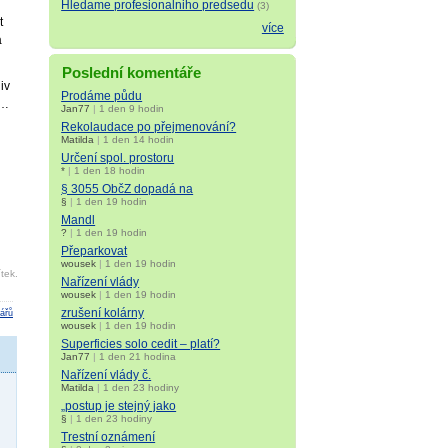
Hledame profesionalniho predsedu
(3)
t
více
a
Poslední komentáře
iv
Prodáme půdu
k…
Jan77
|
1 den 9 hodin
Rekolaudace po přejmenování?
Matilda
|
1 den 14 hodin
Určení spol. prostoru
*
|
1 den 18 hodin
§ 3055 ObčZ dopadá na
§
|
1 den 19 hodin
Mandl
?
|
1 den 19 hodin
Přeparkovat
wousek
|
1 den 19 hodin
tek.
Nařízení vlády
wousek
|
1 den 19 hodin
zrušení kolárny
ářů
wousek
|
1 den 19 hodin
Superficies solo cedit – platí?
Jan77
|
1 den 21 hodina
Nařízení vlády č.
Matilda
|
1 den 23 hodiny
„postup je stejný jako
§
|
1 den 23 hodiny
Trestní oznámení