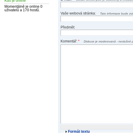
Kdo je online
Momentálně je online 0
uživatelů a 170 hostů.
Vaše webová stránka:
Tato informace bude zo
Předmět:
Komentář:
*
Diskuse je moderovaná - neslušné 
Formát textu