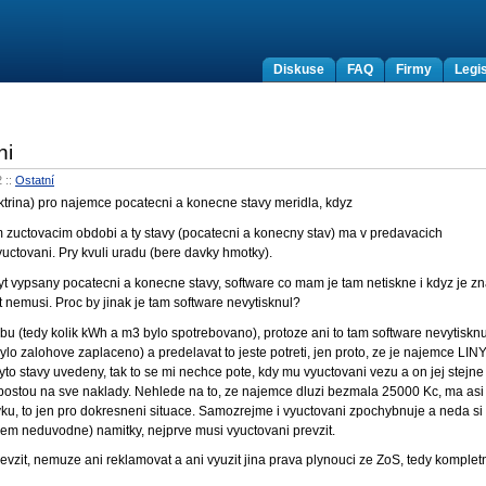
Diskuse
FAQ
Firmy
Legis
ni
2
::
Ostatní
ktrina) pro najemce pocatecni a konecne stavy meridla, kdyz
m zuctovacim obdobi a ty stavy (pocatecni a konecny stav) ma v predavacich
vyuctovani. Pry kvuli uradu (bere davky hmotky).
t vypsany pocatecni a konecne stavy, software co mam je tam netiskne i kdyz je z
yt nemusi. Proc by jinak je tam software nevytisknul?
bu (tedy kolik kWh a m3 bylo spotrebovano), protoze ani to tam software nevytisknu
ylo zalohove zaplaceno) a predelavat to jeste potreti, jen proto, ze je najemce LIN
stavy uvedeny, tak to se mi nechce pote, kdy mu vyuctovani vezu a on jej stejne
u postou na sve naklady. Nehlede na to, ze najemce dluzi bezmala 25000 Kc, ma asi
avku, to jen pro dokresneni situace. Samozrejme i vyuctovani zpochybnuje a neda si
dem neduvodne) namitky, nejprve musi vyuctovani prevzit.
evzit, nemuze ani reklamovat a ani vyuzit jina prava plynouci ze ZoS, tedy komplet