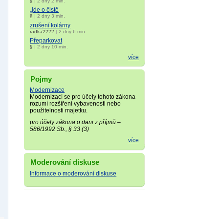
§
|
2 dny 2 min.
„jde o čistě
§
|
2 dny 3 min.
zrušení kolárny
radka2222
|
2 dny 6 min.
Přeparkovat
§
|
2 dny 10 min.
více
Pojmy
Modernizace
Modernizací se pro účely tohoto zákona
rozumí rozšíření vybavenosti nebo
použitelnosti majetku.
pro účely zákona o dani z příjmů –
586/1992 Sb., § 33 (3)
více
Moderování diskuse
Informace o moderování diskuse