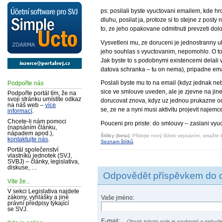
ps: posilali byste vyuctovani emailem, kde
dluhu, posilat ja, protoze si to stejne z po
to, ze jeho opakovane odmitnuti prevzeti do
Vysvetleni mu, ze doruceni je jednostranny uk
jeho souhlas s vyuctovanim, nepomohlo. O tom,
Jak byste to s podobnymi existencemi delali 
datova schranka – tu on nema), pripadne email
Poslali byste mu to na email (kdyz jednak ne
Podpořte nás
sice ve smlouve uveden, ale je zjevne na ji
Podpořte portál tím, že na
svoji stránku umístíte odkaz
dorucovat znova, kdyz uz jednou prukazne odmi
na náš web –
více
se, ze ne a nyni musi aktivitu projevit najem
informací
.
Chcete-li nám pomoci
Pouceni pro priste: do smlouvy – zaslani vyu
(napsáním článku,
nápadem apod.),
Štítky (beta):
Přidejte nový štítek vepsáním, smažte k
kontaktujte nás
.
Seznam štítků
.
Portál společenství
vlastníků jednotek (SVJ,
SVBJ) – články, legislativa,
diskuse, …
Odpovědět příspěvkem do 
Víte že...
V sekci Legislativa najdete
Vaše jméno:
zákony, vyhlášky a jiné
právní předpisy týkající
se SVJ.
E-mail:
Obsah tohoto pole je soukromý a nebude