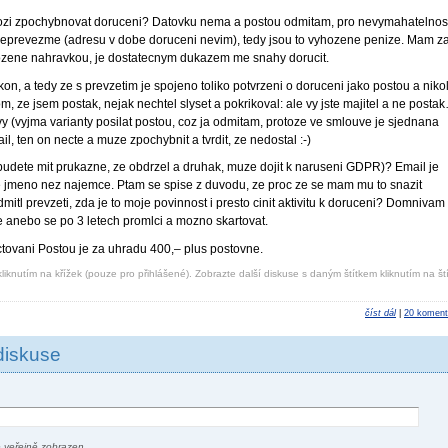
 hrozi zpochybnovat doruceni? Datovku nema a postou odmitam, pro nevymahatelnos
sty neprevezme (adresu v dobe doruceni nevim), tedy jsou to vyhozene penize. Mam z
lozene nahravkou, je dostatecnym dukazem me snahy dorucit.
on, a tedy ze s prevzetim je spojeno toliko potvrzeni o doruceni jako postou a nikol
 ze jsem postak, nejak nechtel slyset a pokrikoval: ale vy jste majitel a ne posta
vy (vyjma varianty posilat postou, coz ja odmitam, protoze ve smlouve je sjednana
, ten on necte a muze zpochybnit a tvrdit, ze nedostal :-)
budete mit prukazne, ze obdrzel a druhak, muze dojit k naruseni GDPR)? Email je
ne jmeno nez najemce. Ptam se spise z duvodu, ze proc ze se mam mu to snazit
tl prevzeti, zda je to moje povinnost i presto cinit aktivitu k doruceni? Domnivam
ce anebo se po 3 letech promlci a mozno skartovat.
ctovani Postou je za uhradu 400,– plus postovne.
liknutím na křížek (pouze pro přihlášené). Zobrazte další diskuse s daným štítkem kliknutím na ští
číst dál
|
20 koment
diskuse
 veřejně zobrazen.