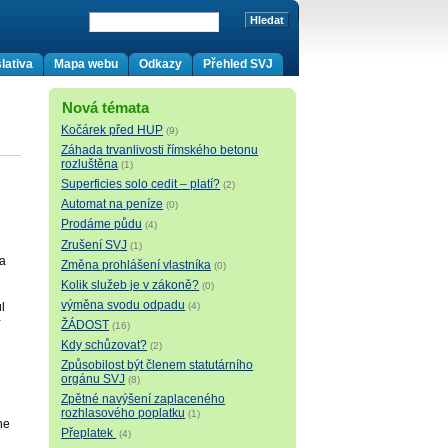
lativa
Mapa webu
Odkazy
Přehled SVJ
Nová témata
Kočárek před HUP
(9)
Záhada trvanlivosti římského betonu
rozluštěna
(1)
Superficies solo cedit – platí?
(2)
Automat na peníze
(0)
Prodáme půdu
(4)
Zrušení SVJ
(1)
na
Změna prohlášení vlastníka
(0)
Kolik služeb je v zákoně?
(0)
výměna svodu odpadu
l
(4)
Y
ŽÁDOST
(16)
Kdy schůzovat?
(2)
Způsobilost být členem statutárního
orgánu SVJ
(8)
Zpětné navýšení zaplaceného
rozhlasového poplatku
(1)
ne
Přeplatek
(4)