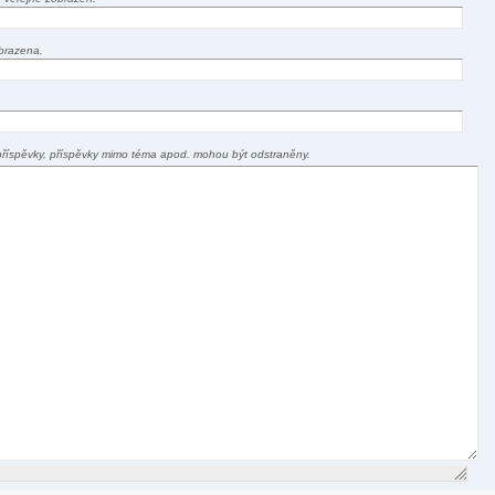
brazena.
příspěvky, příspěvky mimo téma apod. mohou být odstraněny.