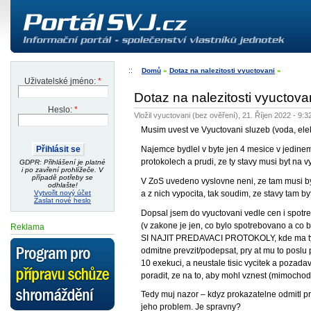
Domů
»
Dotaz na nalezitosti vyuctovani
»
Uživatelské jméno:
*
Dotaz na nalezitosti vyuctova
Heslo:
*
Vložil vyuctovani (bez ověření), 21. Říjen 2022 - 9:3
Musim uvest ve Vyuctovani sluzeb (voda, ele
Najemce bydlel v byte jen 4 mesice v jedine
protokolech a prudi, ze ty stavy musi byt na 
GDPR: Přihlášení je platné
i po zavření prohlížeče. V
případě potřeby se
V ZoS uvedeno vyslovne neni, ze tam musi by
odhlašte!
a z nich vypocita, tak soudim, ze stavy tam b
Vytvořit nový účet
Zaslat nové heslo
Dopsal jsem do vyuctovani vedle cen i spotre
(v zakone je jen, co bylo spotrebovano a co b
Reklama
SI NAJIT PREDAVACI PROTOKOLY, kde ma tyto 
odmitne prevzit/podepsat, pry at mu to posl
10 exekuci, a neustale tisic vycitek a pozad
poradit, ze na to, aby mohl vznest (mimocho
Tedy muj nazor – kdyz prokazatelne odmitl pr
jeho problem. Je spravny?