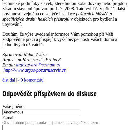
technické podmínky staveb, které budou kolaudovány nebo projdou
zásadní stavební úpravou po 1. 7. 2008. Tato vyhlášky přináší další
povinnosti, zejména co se týče instalace
požárních hlásičů a
specifických druhů hasících přístrojů
v objektech pro bydlení a
ubytování.
Doufám, že výše uvedené informace Vám pomohou při Vaší
zodpovědné práci a přispějí k vyšší bezpečnosti Vašich domů a
jednotlivých uživatelů.
Zpracoval: Milan Zvára
Argos – požární servis, Praha 8
Email:
argos.zvara@
sez­nam.cz
http://www.argos-pozarniservis.cz
číst dál
|
49 komentářů
Odpovědět příspěvkem do diskuse
Vaše jméno:
E-mail:
Obsah tohoto pole je soukromý a nebude veřejně zobrazen.