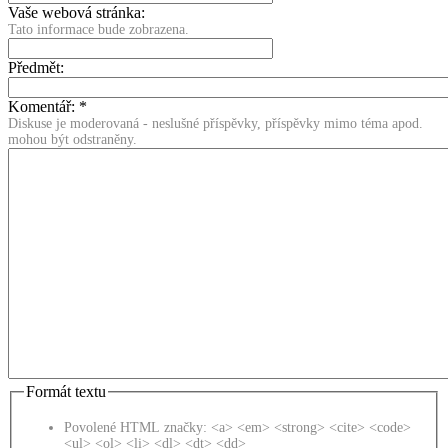
Vaše webová stránka:
Tato informace bude zobrazena.
Předmět:
Komentář:
*
Diskuse je moderovaná - neslušné příspěvky, příspěvky mimo téma apod.
mohou být odstraněny.
Formát textu
Povolené HTML značky: <a> <em> <strong> <cite> <code>
<ul> <ol> <li> <dl> <dt> <dd>