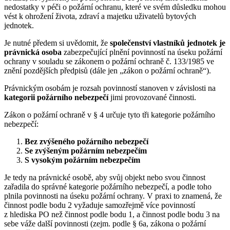
nedostatky v péči o požární ochranu, které ve svém důsledku mohou
vést k ohrožení života, zdraví a majetku uživatelů bytových
jednotek.
Je nutné předem si uvědomit, že
společenství vlastníků jednotek je
právnická osoba
zabezpečující plnění povinností na úseku požární
ochrany v souladu se zákonem o požární ochraně č. 133/1985 ve
znění pozdějších předpisů (dále jen „zákon o požární ochraně“).
Právnickým osobám je rozsah povinností stanoven v závislosti na
kategorii požárního nebezpečí
jimi provozované činnosti.
Zákon o požární ochraně v § 4 určuje tyto tři kategorie požárního
nebezpečí:
Bez zvýšeného požárního nebezpečí
Se zvýšeným požárním nebezpečím
S vysokým požárním nebezpečím
Je tedy na právnické osobě, aby svůj objekt nebo svou činnost
zařadila do správné kategorie požárního nebezpečí, a podle toho
plnila povinnosti na úseku požární ochrany. V praxi to znamená, že
činnost podle bodu 2 vyžaduje samozřejmě více povinností
z hlediska PO než činnost podle bodu 1, a činnost podle bodu 3 na
sebe váže další povinnosti (zejm. podle § 6a, zákona o požární