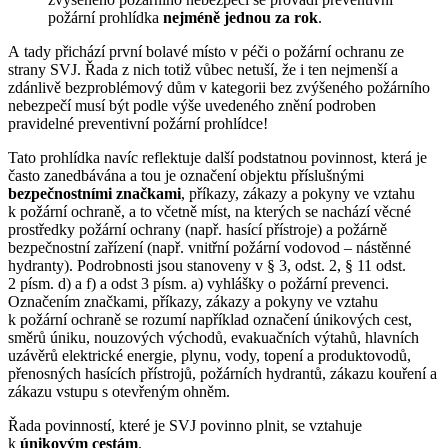
požární prohlídka
nejméně jednou za rok
.
A tady přichází první bolavé místo v péči o požární ochranu ze
strany SVJ. Řada z nich totiž vůbec netuší, že i ten nejmenší a
zdánlivě bezproblémový dům v kategorii bez zvýšeného požárního
nebezpečí musí být podle výše uvedeného znění podroben
pravidelné preventivní požární prohlídce!
Tato prohlídka navíc reflektuje další podstatnou povinnost, která je
často zanedbávána a tou je označení objektu příslušnými
bezpečnostními značkami
, příkazy, zákazy a pokyny ve vztahu
k požární ochraně, a to včetně míst, na kterých se nachází věcné
prostředky požární ochrany (např. hasící přístroje) a požárně
bezpečnostní zařízení (např. vnitřní požární vodovod – nástěnné
hydranty). Podrobnosti jsou stanoveny v § 3, odst. 2, § 11 odst.
2 písm. d) a f) a odst 3 písm. a) vyhlášky o požární prevenci.
Označením značkami, příkazy, zákazy a pokyny ve vztahu
k požární ochraně se rozumí například označení únikových cest,
směrů úniku, nouzových východů, evakuačních výtahů, hlavních
uzávěrů elektrické energie, plynu, vody, topení a produktovodů,
přenosných hasících přístrojů, požárních hydrantů, zákazu kouření a
zákazu vstupu s otevřeným ohněm.
Řada povinností, které je SVJ povinno plnit, se vztahuje
k
únikovým cestám
.