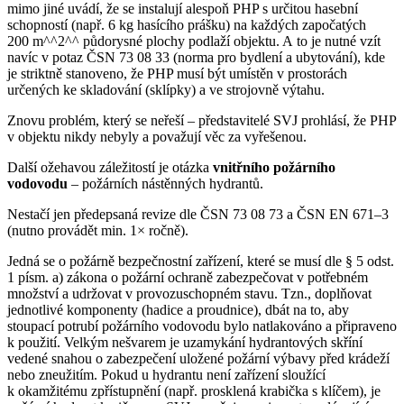
mimo jiné uvádí, že se instalují alespoň PHP s určitou hasební
schopností (např. 6 kg hasícího prášku) na každých započatých
200 m^^2^^ půdorysné plochy podlaží objektu. A to je nutné vzít
navíc v potaz ČSN 73 08 33 (norma pro bydlení a ubytování), kde
je striktně stanoveno, že PHP musí být umístěn v prostorách
určených ke skladování (sklípky) a ve strojovně výtahu.
Znovu problém, který se neřeší – představitelé SVJ prohlásí, že PHP
v objektu nikdy nebyly a považují věc za vyřešenou.
Další ožehavou záležitostí je otázka
vnitřního požárního
vodovodu
– požárních nástěnných hydrantů.
Nestačí jen předepsaná revize dle ČSN 73 08 73 a ČSN EN 671–3
(nutno provádět min. 1× ročně).
Jedná se o požárně bezpečnostní zařízení, které se musí dle § 5 odst.
1 písm. a) zákona o požární ochraně zabezpečovat v potřebném
množství a udržovat v provozuschopném stavu. Tzn., doplňovat
jednotlivé komponenty (hadice a proudnice), dbát na to, aby
stoupací potrubí požárního vodovodu bylo natlakováno a připraveno
k použití. Velkým nešvarem je uzamykání hydrantových skříní
vedené snahou o zabezpečení uložené požární výbavy před krádeží
nebo zneužitím. Pokud u hydrantu není zařízení sloužící
k okamžitému zpřístupnění (např. prosklená krabička s klíčem), je