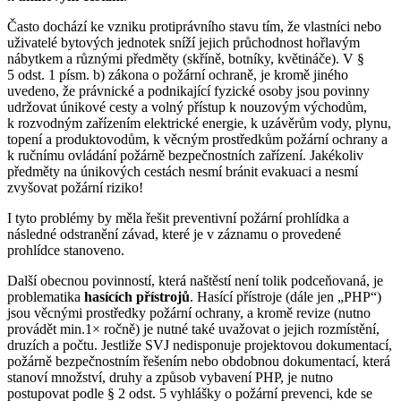
Často dochází ke vzniku protiprávního stavu tím, že vlastníci nebo
uživatelé bytových jednotek sníží jejich průchodnost hořlavým
nábytkem a různými předměty (skříně, botníky, květináče). V §
5 odst. 1 písm. b) zákona o požární ochraně, je kromě jiného
uvedeno, že právnické a podnikající fyzické osoby jsou povinny
udržovat únikové cesty a volný přístup k nouzovým východům,
k rozvodným zařízením elektrické energie, k uzávěrům vody, plynu,
topení a produktovodům, k věcným prostředkům požární ochrany a
k ručnímu ovládání požárně bezpečnostních zařízení. Jakékoliv
předměty na únikových cestách nesmí bránit evakuaci a nesmí
zvyšovat požární riziko!
I tyto problémy by měla řešit preventivní požární prohlídka a
následné odstranění závad, které je v záznamu o provedené
prohlídce stanoveno.
Další obecnou povinností, která naštěstí není tolik podceňovaná, je
problematika
hasících přístrojů
. Hasící přístroje (dále jen „PHP“)
jsou věcnými prostředky požární ochrany, a kromě revize (nutno
provádět min.1× ročně) je nutné také uvažovat o jejich rozmístění,
druzích a počtu. Jestliže SVJ nedisponuje projektovou dokumentací,
požárně bezpečnostním řešením nebo obdobnou dokumentací, která
stanoví množství, druhy a způsob vybavení PHP, je nutno
postupovat podle § 2 odst. 5 vyhlášky o požární prevenci, kde se