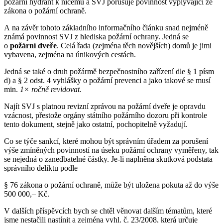
požární hydrant k ničemu a SVJ porušuje povinnost vyplývající ze
zákona o požární ochraně.
A na závěr tohoto základního informačního článku snad nejméně
známá povinnost SVJ z hlediska požární ochrany. Jedná se
o
požární dveře
. Celá řada (zejména těch novějších) domů je jimi
vybavena, zejména na únikových cestách.
Jedná se také o druh požármě bezpečnostního zařízení dle § 1 písm
d) a § 2 odst. 4 vyhlášky o požární prevenci a jako takové se musí
min.
1× ročně revidovat
.
Najít SVJ s platnou revizní zprávou na požární dveře je opravdu
vzácnost, přestože orgány státního požárního dozoru při kontrole
tento dokument, stejně jako ostatní, pochopitelně vyžadují.
Co se týče sankcí, které mohou být správním úřadem za porušení
výše zmíněných povinností na úseku požární ochrany vyměřeny, tak
se nejedná o zanedbatelné částky. Je-li naplněna skutková podstata
správního deliktu podle
§ 76 zákona o požární ochraně, může být uložena pokuta až do výše
500 000,– Kč.
V dalších příspěvcích bych se chtěl věnovat dalším tématům, které
jsme nestačili nastínit a zejména vyhl. č. 23/2008, která určuje