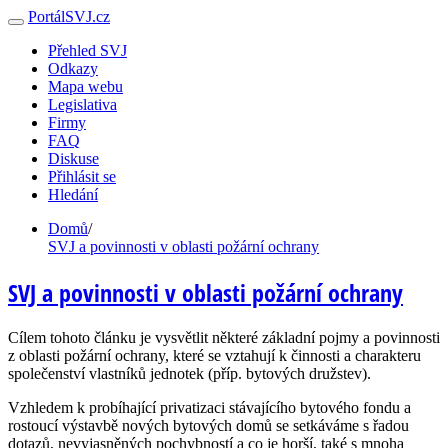
PortálSVJ.cz
Přehled SVJ
Odkazy
Mapa webu
Legislativa
Firmy
FAQ
Diskuse
Přihlásit se
Hledání
Domů
/
SVJ a povinnosti v oblasti požární ochrany
SVJ a povinnosti v oblasti požární ochrany
Cílem tohoto článku je vysvětlit některé základní pojmy a povinnosti
z oblasti požární ochrany, které se vztahují k činnosti a charakteru
společenství vlastníků jednotek (příp. bytových družstev).
Vzhledem k probíhající privatizaci stávajícího bytového fondu a
rostoucí výstavbě nových bytových domů se setkáváme s řadou
dotazů, nevyjasněných pochybností a co je horší, také s mnoha