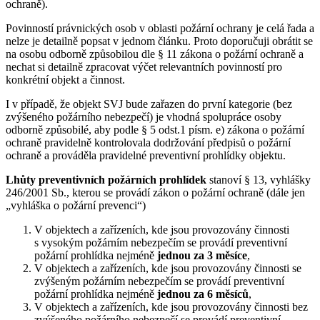
ochraně).
Povinností právnických osob v oblasti požární ochrany je celá řada a
nelze je detailně popsat v jednom článku. Proto doporučuji obrátit se
na osobu odborně způsobilou dle § 11 zákona o požární ochraně a
nechat si detailně zpracovat výčet relevantních povinností pro
konkrétní objekt a činnost.
I v případě, že objekt SVJ bude zařazen do první kategorie (bez
zvýšeného požárního nebezpečí) je vhodná spolupráce osoby
odborně způsobilé, aby podle § 5 odst.1 písm. e) zákona o požární
ochraně pravidelně kontrolovala dodržování předpisů o požární
ochraně a prováděla pravidelné preventivní prohlídky objektu.
Lhůty preventivních požárních prohlídek
stanoví § 13, vyhlášky
246/2001 Sb., kterou se provádí zákon o požární ochraně (dále jen
„vyhláška o požární prevenci“)
V objektech a zařízeních, kde jsou provozovány činnosti
s vysokým požárním nebezpečím se provádí preventivní
požární prohlídka nejméně
jednou za 3 měsíce
,
V objektech a zařízeních, kde jsou provozovány činnosti se
zvýšeným požárním nebezpečím se provádí preventivní
požární prohlídka nejméně
jednou za 6 měsíců
,
V objektech a zařízeních, kde jsou provozovány činnosti bez
zvýšeného požárního nebezpečí se provádí preventivní