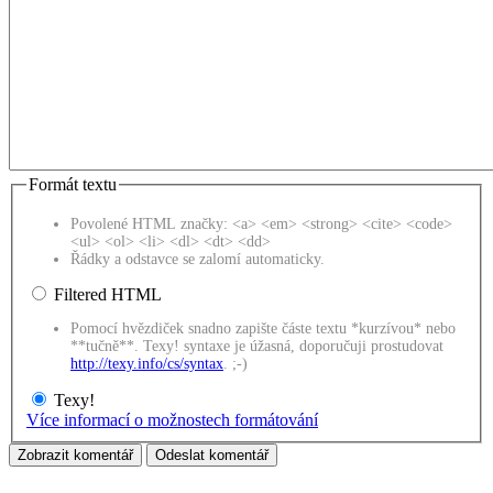
Formát textu
Povolené HTML značky: <a> <em> <strong> <cite> <code>
<ul> <ol> <li> <dl> <dt> <dd>
Řádky a odstavce se zalomí automaticky.
Filtered HTML
Pomocí hvězdiček snadno zapište částe textu *kurzívou* nebo
**tučně**. Texy! syntaxe je úžasná, doporučuji prostudovat
http://texy.info/cs/syntax
. ;-)
Texy!
Více informací o možnostech formátování