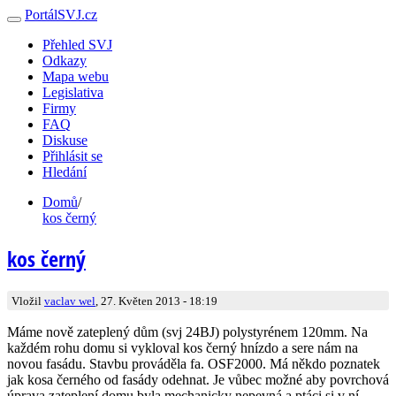
PortálSVJ.cz
Přehled SVJ
Odkazy
Mapa webu
Legislativa
Firmy
FAQ
Diskuse
Přihlásit se
Hledání
Domů
/
kos černý
kos černý
Vložil
vaclav wel
, 27. Květen 2013 - 18:19
Máme nově zateplený dům (svj 24BJ) polystyrénem 120mm. Na
každém rohu domu si vykloval kos černý hnízdo a sere nám na
novou fasádu. Stavbu prováděla fa. OSF2000. Má někdo poznatek
jak kosa černého od fasády odehnat. Je vůbec možné aby povrchová
úprava zateplení domu byla mechanicky nepevná a ptáci si v ní