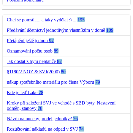
Chci se pomstít.... a taky vydělat :) ...
195
Předávání účetnictví jednotlivým vlastníkům v domě
109
Přetápění ještě jednou
97
Oznamování počtu osob
89
Jak dostat z bytu neplatiče
87
§1180/2 NOZ & SVJ(2000)
80
nákup spotřebního materiálu pro člena Výboru
79
Kde je teď Lake
78
Kroky při založení SVJ ve vchodě s SBD byty. Nastavení
odměn, stanovy
78
Návrh na nucený prodej jednotky?
76
Rozúčtování nákladů na odpad v SVJ
74