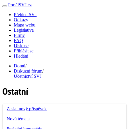
PortálSVJ.cz
Přehled SVJ
Odkazy
Mapa webu
Legislativa
Firmy
FAQ
Diskuse
Přihlásit se
Hledání
Domů
/
Diskuzní fórum
/
Účetnictví SVJ
Ostatní
Zaslat nový příspěvek
Nová témata
Poslední komentáře