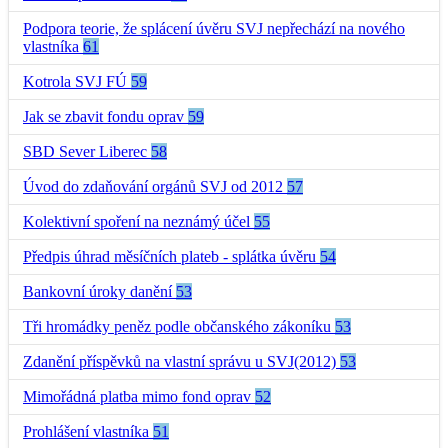
Podpora teorie, že splácení úvěru SVJ nepřechází na nového
vlastníka
61
Kotrola SVJ FÚ
59
Jak se zbavit fondu oprav
59
SBD Sever Liberec
58
Úvod do zdaňování orgánů SVJ od 2012
57
Kolektivní spoření na neznámý účel
55
Předpis úhrad měsíčních plateb - splátka úvěru
54
Bankovní úroky danění
53
Tři hromádky peněz podle občanského zákoníku
53
Zdanění příspěvků na vlastní správu u SVJ(2012)
53
Mimořádná platba mimo fond oprav
52
Prohlášení vlastníka
51