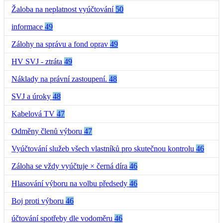
Žaloba na neplatnost vyúčtování
50
informace
49
Zálohy na správu a fond oprav
49
HV SVJ - ztráta
49
Náklady na právní zastoupení.
48
SVJ a úroky
48
Kabelová TV
47
Odměny členů výboru
47
Vyúčtování služeb všech vlastníků pro skutečnou kontrolu
46
Záloha se vždy vyúčtuje × černá díra
46
Hlasování výboru na volbu předsedy
46
Boj proti výboru
46
účtování spotřeby dle vodoměru
46