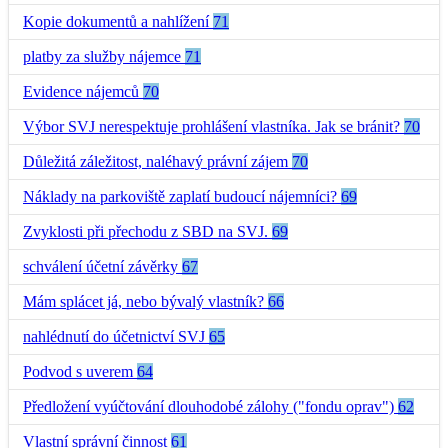
Kopie dokumentů a nahlížení
71
platby za služby nájemce
71
Evidence nájemců
70
Výbor SVJ nerespektuje prohlášení vlastníka. Jak se bránit?
70
Důležitá záležitost, naléhavý právní zájem
70
Náklady na parkoviště zaplatí budoucí nájemníci?
69
Zvyklosti při přechodu z SBD na SVJ.
69
schválení účetní závěrky
67
Mám splácet já, nebo bývalý vlastník?
66
nahlédnutí do účetnictví SVJ
65
Podvod s uverem
64
Předložení vyúčtování dlouhodobé zálohy ("fondu oprav")
62
Vlastní správní činnost
61