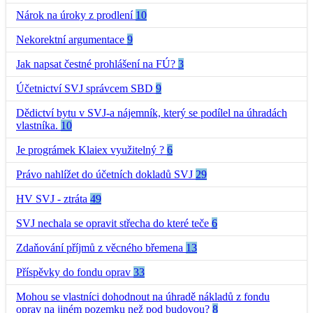
Nárok na úroky z prodlení
10
Nekorektní argumentace
9
Jak napsat čestné prohlášení na FÚ?
3
Účetnictví SVJ správcem SBD
9
Dědictví bytu v SVJ-a nájemník, který se podílel na úhradách
vlastníka.
10
Je prográmek Klaiex využitelný ?
6
Právo nahlížet do účetních dokladů SVJ
29
HV SVJ - ztráta
49
SVJ nechala se opravit střecha do které teče
6
Zdaňování příjmů z věcného břemena
13
Příspěvky do fondu oprav
33
Mohou se vlastníci dohodnout na úhradě nákladů z fondu
oprav na jiném pozemku než pod budovou?
8