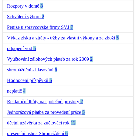
Rozpory v domě
8
Schválení výboru
2
Penize u spravcovske firmy SVJ
7
Výkaz zisku a ztráty - tržby za vlastní výkony a za zboží
5
odpojení vod
5
Vyúčtování zálohových plateb za rok 2009
2
shromáždění - hlasování
6
Hodnocení příspěvků
5
neplatič
4
Reklamční lhůty na společné prostory
2
Jednorázová platba za provedení práce
5
účetní uzávěrka za zúčtovácí rok
12
presenční listina Shromáždění
6