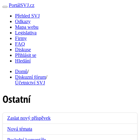
PortálSVJ.cz
Přehled SVJ
Odkazy
Mapa webu
Legislativa
Firmy
FAQ
Diskuse
Přihlásit se
Hledání
Domů
/
Diskuzní fórum
/
Účetnictví SVJ
Ostatní
Zaslat nový příspěvek
Nová témata
Poslední komentáře