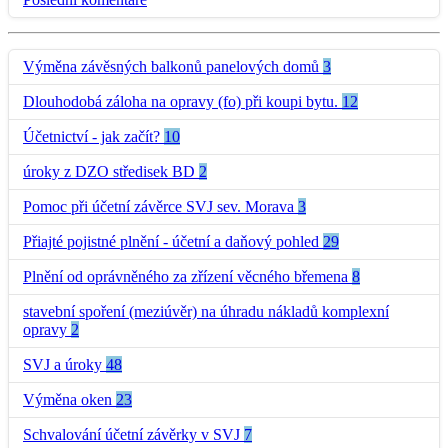
Výměna závěsných balkonů panelových domů
3
Dlouhodobá záloha na opravy (fo) při koupi bytu.
12
Účetnictví - jak začít?
10
úroky z DZO středisek BD
2
Pomoc při účetní závěrce SVJ sev. Morava
3
Přiajté pojistné plnění - účetní a daňový pohled
29
Plnění od oprávněného za zřízení věcného břemena
8
stavební spoření (meziúvěr) na úhradu nákladů komplexní
opravy
2
SVJ a úroky
48
Výměna oken
23
Schvalování účetní závěrky v SVJ
7