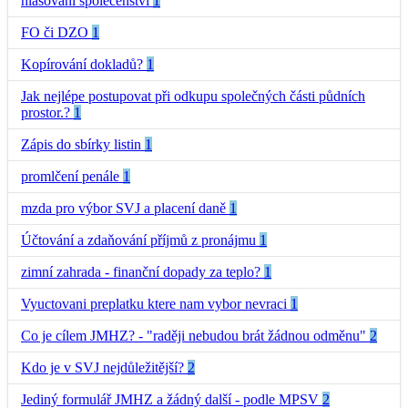
hlasování společenství
1
FO či DZO
1
Kopírování dokladů?
1
Jak nejlépe postupovat při odkupu společných části půdních
prostor.?
1
Zápis do sbírky listin
1
promlčení penále
1
mzda pro výbor SVJ a placení daně
1
Účtování a zdaňování příjmů z pronájmu
1
zimní zahrada - finanční dopady za teplo?
1
Vyuctovani preplatku ktere nam vybor nevraci
1
Co je cílem JMHZ? - "raději nebudou brát žádnou odměnu"
2
Kdo je v SVJ nejdůležitější?
2
Jediný formulář JMHZ a žádný další - podle MPSV
2