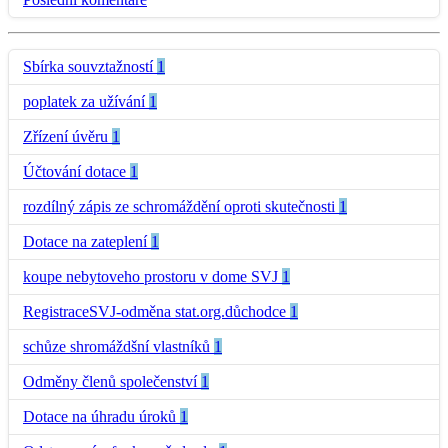
Sbírka souvztažností
1
poplatek za užívání
1
Zřízení úvěru
1
Účtování dotace
1
rozdílný zápis ze schromáždění oproti skutečnosti
1
Dotace na zateplení
1
koupe nebytoveho prostoru v dome SVJ
1
RegistraceSVJ-odměna stat.org.důchodce
1
schůze shromáždšní vlastníků
1
Odměny členů společenství
1
Dotace na úhradu úroků
1