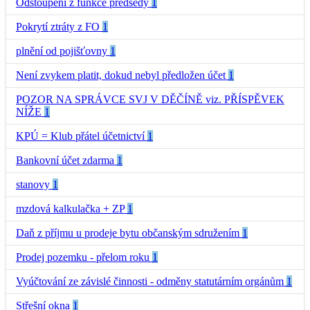
Odstoupení z funkce předsedy
1
Pokrytí ztráty z FO
1
plnění od pojišťovny
1
Není zvykem platit, dokud nebyl předložen účet
1
POZOR NA SPRÁVCE SVJ V DĚČÍNĚ viz. PŘÍSPĚVEK
NÍŽE
1
KPÚ = Klub přátel účetnictví
1
Bankovní účet zdarma
1
stanovy
1
mzdová kalkulačka + ZP
1
Daň z příjmu u prodeje bytu občanským sdružením
1
Prodej pozemku - přelom roku
1
Vyúčtování ze závislé činnosti - odměny statutárním orgánům
1
Střešní okna
1