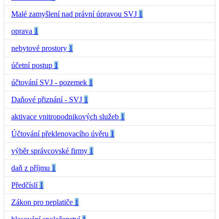
Malé zamyšlení nad právní úpravou SVJ
1
oprava
1
nebytové prostory
1
účetní postup
1
účtování SVJ - pozemek
1
Daňové přiznání - SVJ
1
aktivace vnitropodnikových služeb
1
Účtování překlenovacího úvěru
1
výběr správcovské firmy
1
daň z příjmu
1
Předčíslí
1
Zákon pro neplatiče
1