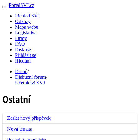
PortálSVJ.cz
Přehled SVJ
Odkazy
Mapa webu
Legislativa
Firmy
FAQ
Diskuse
Přihlásit se
Hledání
Domů
/
Diskuzní fórum
/
Účetnictví SVJ
Ostatní
Zaslat nový příspěvek
Nová témata
Poslední komentáře