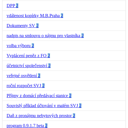
DPP
2
vdálenost kopírky M.B.Praha
2
Dokumenty SV
2
nadpis na smlouvu o nájmu pro vlastníka
2
volba výboru
2
Vyplácení peněz z FO
2
účetnictví společenství
2
veřejné osvětlení
2
roční rozpočet SVJ
2
Příjmy z domácí předávací stanice
2
Souvislý příklad účtování v malém SVJ
2
Daň z pronájmu nebytových prostor
2
program 0.9.1.7 beta
2