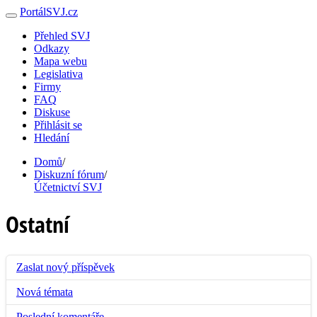
PortálSVJ.cz
Přehled SVJ
Odkazy
Mapa webu
Legislativa
Firmy
FAQ
Diskuse
Přihlásit se
Hledání
Domů
/
Diskuzní fórum
/
Účetnictví SVJ
Ostatní
Zaslat nový příspěvek
Nová témata
Poslední komentáře