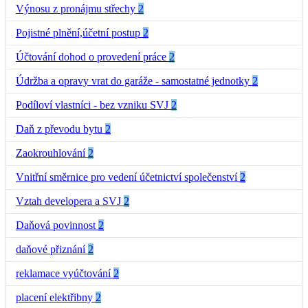
Výnosu z pronájmu střechy
2
Pojistné plnění,účetní postup
2
Účtování dohod o provedení práce
2
Údržba a opravy vrat do garáže - samostatné jednotky
2
Podíloví vlastníci - bez vzniku SVJ
2
Daň z převodu bytu
2
Zaokrouhlování
2
Vnitřní směrnice pro vedení účetnictví společenství
2
Vztah developera a SVJ
2
Daňová povinnost
2
daňové přiznání
2
reklamace vyúčtování
2
placení elektřibny
2