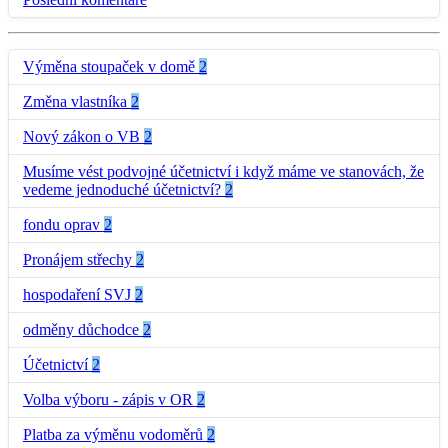
Výměna stoupaček v domě
2
Změna vlastníka
2
Nový zákon o VB
2
Musíme vést podvojné účetnictví i když máme ve stanovách, že
vedeme jednoduché účetnictví?
2
fondu oprav
2
Pronájem střechy
2
hospodaření SVJ
2
odměny důchodce
2
Účetnictví
2
Volba výboru - zápis v OR
2
Platba za výměnu vodoměrů
2