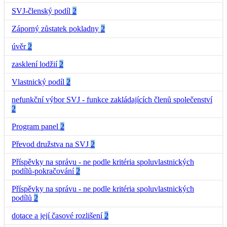
SVJ-členský podíl
2
Záporný zůstatek pokladny
2
úvěr
2
zasklení lodžií
2
Vlastnický podíl
2
nefunkční výbor SVJ - funkce zakládajících členů společenství
2
Program panel
2
Převod družstva na SVJ
2
Příspěvky na správu - ne podle kritéria spoluvlastnických
podílů-pokračování
2
Příspěvky na správu - ne podle kritéria spoluvlastnických
podílů
2
dotace a její časové rozlišení
2