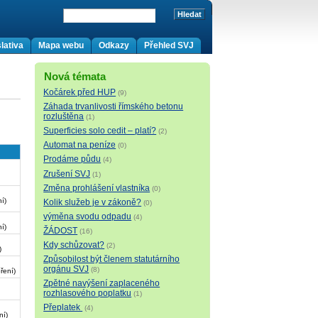
lativa
Mapa webu
Odkazy
Přehled SVJ
Nová témata
Kočárek před HUP
(9)
Záhada trvanlivosti římského betonu
rozluštěna
(1)
Superficies solo cedit – platí?
(2)
Automat na peníze
(0)
Prodáme půdu
(4)
Zrušení SVJ
(1)
Změna prohlášení vlastníka
(0)
í)
Kolik služeb je v zákoně?
(0)
výměna svodu odpadu
(4)
í)
ŽÁDOST
(16)
Kdy schůzovat?
(2)
)
Způsobilost být členem statutárního
orgánu SVJ
(8)
ření)
Zpětné navýšení zaplaceného
rozhlasového poplatku
(1)
Přeplatek
(4)
ní)