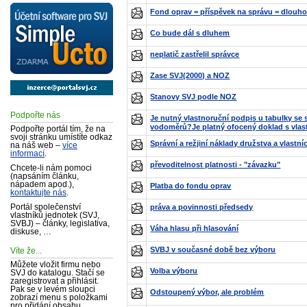
Fond oprav = příspěvek na správu = dlouh
Co bude dál s dluhem
neplatič zastřelil správce
Zase SVJ(2000) a NOZ
Stanovy SVJ podle NOZ
Podpořte nás
Je nutný vlastnoruční podpis u tabulky se
vodoměrů?Je platný ofocený doklad s vla
Podpořte portál tím, že na
svoji stránku umístíte odkaz
Správní a režjiní náklady družstva a vlastníc
na náš web –
více
informací
.
převoditelnost platnosti - "závazku"
Chcete-li nám pomoci
(napsáním článku,
nápadem apod.),
Platba do fondu oprav
kontaktujte nás
.
Portál společenství
práva a povinnosti předsedy
vlastníků jednotek (SVJ,
SVBJ) – články, legislativa,
Váha hlasu při hlasování
diskuse, …
SVBJ v současné době bez výboru
Víte že...
Můžete vložit firmu nebo
Volba výboru
SVJ do katalogu. Stačí se
zaregistrovat a přihlásit.
Pak se v levém sloupci
Odstoupený výbor, ale problém
zobrazí menu s položkami
pro přidání obsahu.