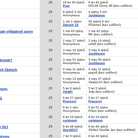
26
18 let 30 týdnů
6 let 40 týdnů
Paja
f25c39 Černý Jiří (bez ověření)
25
8 týdnů 5 dní
4 týdny 5 dní
Anonymous
Justitianus
25
1 rok 1 týden
50 týdnů 6 dní
Zdenek 22
Přízemní (bez ověření)
25
1 rok 43 týdny
1 rok 42 týdny
kaly výkladové spory
Anonymous
RK (bez ověření)
25
2 roky 17 týdnů
2 roky 14 týdnů
Anonymous
určitě (bez ověření)
25
3 roky 10 týdnů
3 roky 9 týdnů
Anonymous
Justitianus
25
3 roky 51 týden
3 roky 50 týdnů
ednotek?
Anonymous
Justitianus
25
4 roky 11 týdnů
4 roky 11 týdnů
ých částech
Anonymous
pepoš (bez ověření)
25
4 roky 13 týdnů
3 roky 37 týdnů
Anonymous
Vaska123 (bez ověření)
25
5 let 6 týdnů
5 let 5 týdnů
ouvy.
VikttPi
Jolly (bez ověření)
25
5 let 27 týdnů
5 let 27 týdnů
ků
Pracesvj
Pracesvj
25
6 let 1 den
5 let 51 týden
Anonymous
Právo (bez ověření)
25
6 let 19 týdnů
6 let 19 týdnů
cartmann
cartmann
25
6 let 48 týdnů
6 let 40 týdnů
) SVJ
DavidSVJ
354fe2 Dvořák Jan (bez ověření)
25
7 let 5 týdnů
6 let 40 týdnů
y domu