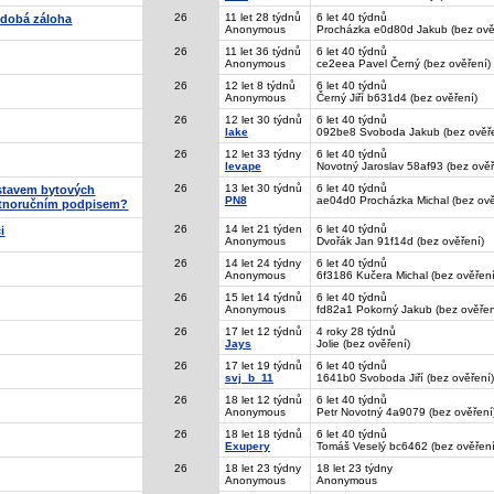
26
11 let 28 týdnů
6 let 40 týdnů
odobá záloha
Anonymous
Procházka e0d80d Jakub (bez ově
26
11 let 36 týdnů
6 let 40 týdnů
Anonymous
ce2eea Pavel Černý (bez ověření)
26
12 let 8 týdnů
6 let 40 týdnů
Anonymous
Černý Jiří b631d4 (bez ověření)
26
12 let 30 týdnů
6 let 40 týdnů
lake
092be8 Svoboda Jakub (bez ověře
26
12 let 33 týdny
6 let 40 týdnů
levape
Novotný Jaroslav 58af93 (bez ověř
26
13 let 30 týdnů
6 let 40 týdnů
 stavem bytových
PN8
ae04d0 Procházka Michal (bez ově
stnoručním podpisem?
26
14 let 21 týden
6 let 40 týdnů
i
Anonymous
Dvořák Jan 91f14d (bez ověření)
26
14 let 24 týdny
6 let 40 týdnů
Anonymous
6f3186 Kučera Michal (bez ověření
26
15 let 14 týdnů
6 let 40 týdnů
Anonymous
fd82a1 Pokorný Jakub (bez ověřen
26
17 let 12 týdnů
4 roky 28 týdnů
Jays
Jolie (bez ověření)
26
17 let 19 týdnů
6 let 40 týdnů
svj_b_11
1641b0 Svoboda Jiří (bez ověření)
26
18 let 12 týdnů
6 let 40 týdnů
Anonymous
Petr Novotný 4a9079 (bez ověření
26
18 let 18 týdnů
6 let 40 týdnů
Exupery
Tomáš Veselý bc6462 (bez ověření
26
18 let 23 týdny
18 let 23 týdny
Anonymous
Anonymous