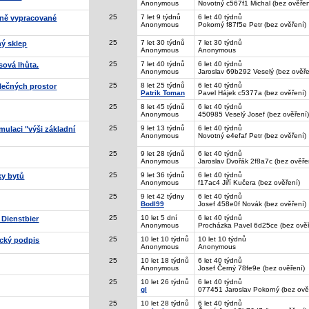
Anonymous
Novotný c567f1 Michal (bez ověřen
25
7 let 9 týdnů
6 let 40 týdnů
tně vypracované
Anonymous
Pokorný f87f5e Petr (bez ověření)
25
7 let 30 týdnů
7 let 30 týdnů
ný sklep
Anonymous
Anonymous
25
7 let 40 týdnů
6 let 40 týdnů
sová lhůta.
Anonymous
Jaroslav 69b292 Veselý (bez ověře
25
8 let 25 týdnů
6 let 40 týdnů
olečných prostor
Patrik Toman
Pavel Hájek c5377a (bez ověření)
25
8 let 45 týdnů
6 let 40 týdnů
Anonymous
450985 Veselý Josef (bez ověření)
25
9 let 13 týdnů
6 let 40 týdnů
mulaci "výši základní
Anonymous
Novotný e4efaf Petr (bez ověření)
25
9 let 28 týdnů
6 let 40 týdnů
Anonymous
Jaroslav Dvořák 2f8a7c (bez ověře
25
9 let 36 týdnů
6 let 40 týdnů
ky bytů
Anonymous
f17ac4 Jiří Kučera (bez ověření)
25
9 let 42 týdny
6 let 40 týdnů
Bodl99
Josef 458e0f Novák (bez ověření)
25
10 let 5 dní
6 let 40 týdnů
 Dienstbier
Anonymous
Procházka Pavel 6d25ce (bez ověř
25
10 let 10 týdnů
10 let 10 týdnů
nický podpis
Anonymous
Anonymous
25
10 let 18 týdnů
6 let 40 týdnů
Anonymous
Josef Černý 78fe9e (bez ověření)
25
10 let 26 týdnů
6 let 40 týdnů
gl
077451 Jaroslav Pokorný (bez ově
25
10 let 28 týdnů
6 let 40 týdnů