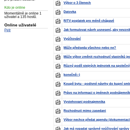
Výbor o 3 členech
Kdo je online
Datovka
Momentálně je online 1
uživatel a 135 hostů.
R/TV poplatek pro méně chápavé
Online uživatelé
Jak formulovat návrh usnesení, aby nevzni
Petr
Vyúčtování
Může předseda všechno nebo ne?
Může výbor změnit rozhodnutí vlastníků j
Různý podíl stejných jednotek na společn
konečně:-)
Koupě bytu - podivné návrhy do kupní sml
Právo na informaci o jménech podnájemní
Vystehovani podnajemnika
Rozhodnuti mimo zasedani
Výbor nechce předat agendu (dokumentaci
Jak má vypadat správné vyúčtování správ