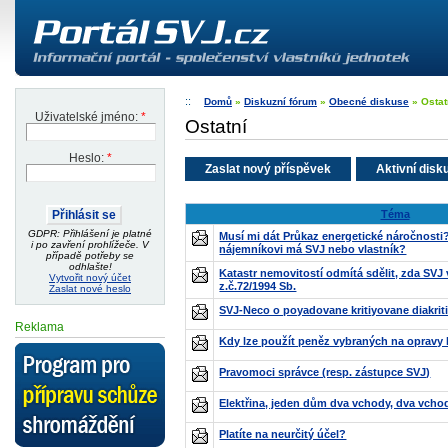
Domů
»
Diskuzní fórum
»
Obecné diskuse
» Ostat
Uživatelské jméno:
*
Ostatní
Heslo:
*
Zaslat nový příspěvek
Aktivní disk
Téma
GDPR: Přihlášení je platné
Musí mi dát Průkaz energetické náročnosti
i po zavření prohlížeče. V
nájemníkovi má SVJ nebo vlastník?
případě potřeby se
odhlašte!
Katastr nemovitostí odmítá sdělit, zda SVJ 
Vytvořit nový účet
z.č.72/1994 Sb.
Zaslat nové heslo
SVJ-Neco o poyadovane kritiyovane diakrit
Reklama
Kdy lze použít peněz vybraných na opravy 
Pravomoci správce (resp. zástupce SVJ)
Elektřina, jeden dům dva vchody, dva vcho
Platíte na neurčitý účel?