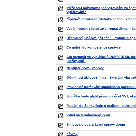
Může SVJ požadovat jiné vyrovnání za špa
vyúčtování?
"špatné" prohlášení vlstníka anebo ukrade
Vydání všech zápisů ze shromážděních- ča
Účetnictví, Daňové přiznání - Pronájem sp
Co náleží do kompetence správce
Jak rozumět ve vyhlášce č. 269/2015 Sb. for
složky určí"
Nepřijaté nové Stanovy
Odmítnutí úklidové firmy některými vlastní
Pravidelné udržování společného pozemku
Sociálka bude platit přímo na účet SVJ, říká
Poslání do Sbírky listin e-mailem - elektro
vklad na termínovaný vklad
Smlouva o obstarávání správy domu
návrhy