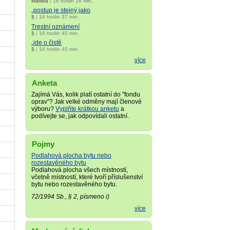
Matilda
|
16 hodin 26 min.
„postup je stejný jako
§
|
16 hodin 37 min.
Trestní oznámení
§
|
16 hodin 40 min.
„jde o čistě
§
|
16 hodin 40 min.
více
Anketa
Zajímá Vás, kolik platí ostatní do "fondu
oprav"? Jak velké odměny mají členové
výboru?
Vyplňte krátkou anketu
a
podívejte se, jak odpovídali ostatní.
Pojmy
Podlahová plocha bytu nebo
rozestavěného bytu
Podlahová plocha všech místností,
včetně místností, které tvoří příslušenství
bytu nebo rozestavěného bytu.
72/1994 Sb., § 2, písmeno i)
více