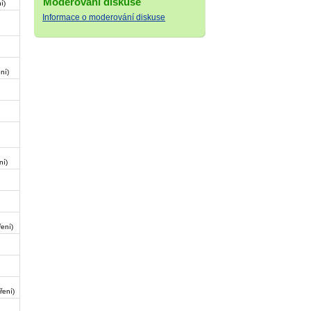
Moderování diskuse
í)
Informace o moderování diskuse
ní)
ní)
ení)
ření)