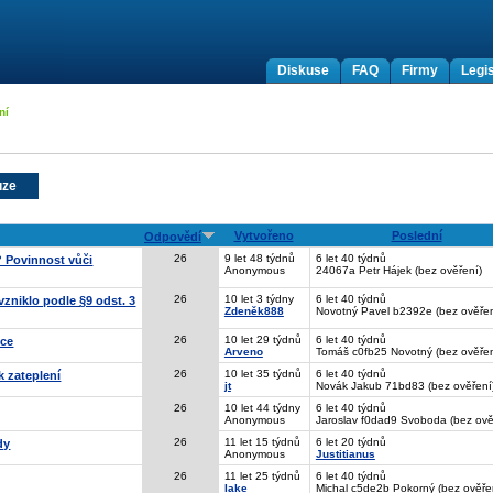
Diskuse
FAQ
Firmy
Legis
ní
uze
Vytvořeno
Poslední
Odpovědí
26
9 let 48 týdnů
6 let 40 týdnů
? Povinnost vůči
Anonymous
24067a Petr Hájek (bez ověření)
26
10 let 3 týdny
6 let 40 týdnů
vzniklo podle §9 odst. 3
Zdeněk888
Novotný Pavel b2392e (bez ověřen
26
10 let 29 týdnů
6 let 40 týdnů
ice
Arveno
Tomáš c0fb25 Novotný (bez ověřen
26
10 let 35 týdnů
6 let 40 týdnů
k zateplení
jt
Novák Jakub 71bd83 (bez ověření
26
10 let 44 týdny
6 let 40 týdnů
Anonymous
Jaroslav f0dad9 Svoboda (bez ově
26
11 let 15 týdnů
6 let 20 týdnů
dy
Anonymous
Justitianus
26
11 let 25 týdnů
6 let 40 týdnů
lake
Michal c5de2b Pokorný (bez ověře