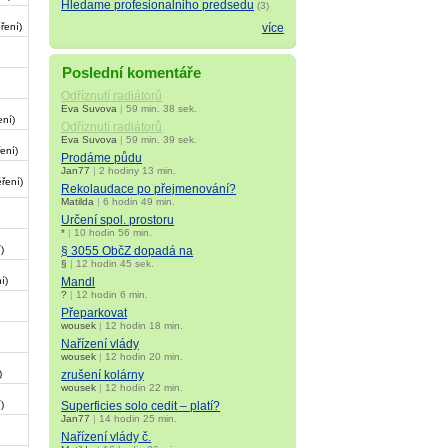
Hledame profesionalniho predsedu
(3)
ření)
více
Poslední komentáře
Odříznutí radiátorů
Eva Suvova
|
59 min. 38 sek.
ní)
Odříznutí radiátorů
Eva Suvova
|
59 min. 39 sek.
ení)
Prodáme půdu
Jan77
|
2 hodiny 13 min.
ření)
Rekolaudace po přejmenování?
Matilda
|
6 hodin 49 min.
Určení spol. prostoru
*
|
10 hodin 56 min.
§ 3055 ObčZ dopadá na
)
§
|
12 hodin 45 sek.
Mandl
í)
?
|
12 hodin 6 min.
Přeparkovat
wousek
|
12 hodin 18 min.
Nařízení vlády
wousek
|
12 hodin 20 min.
)
zrušení kolárny
wousek
|
12 hodin 22 min.
)
Superficies solo cedit – platí?
Jan77
|
14 hodin 25 min.
Nařízení vlády č.