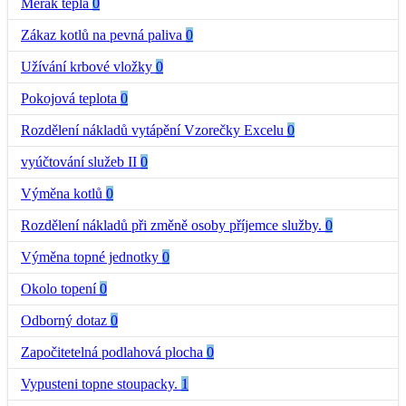
Měřák tepla
0
Zákaz kotlů na pevná paliva
0
Užívání krbové vložky
0
Pokojová teplota
0
Rozdělení nákladů vytápění Vzorečky Excelu
0
vyúčtování služeb II
0
Výměna kotlů
0
Rozdělení nákladů při změně osoby příjemce služby.
0
Výměna topné jednotky
0
Okolo topení
0
Odborný dotaz
0
Započitetelná podlahová plocha
0
Vypusteni topne stoupacky.
1