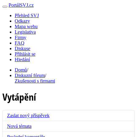
PortálSVJ.cz
Přehled SVJ
Odkazy
Mapa webu
Legislativa
Firmy
FAQ
Diskuse
Přihlásit se
Hledání
Domů
/
Diskuzní fórum
/
Zkušenosti s firmami
Vytápění
Zaslat nový příspěvek
Nová témata
Poslední komentáře