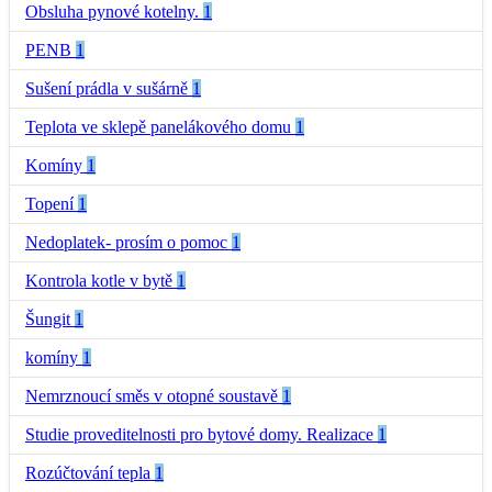
Obsluha pynové kotelny.
1
PENB
1
Sušení prádla v sušárně
1
Teplota ve sklepě panelákového domu
1
Komíny
1
Topení
1
Nedoplatek- prosím o pomoc
1
Kontrola kotle v bytě
1
Šungit
1
komíny
1
Nemrznoucí směs v otopné soustavě
1
Studie proveditelnosti pro bytové domy. Realizace
1
Rozúčtování tepla
1