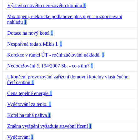
Výstavba nového nerezového komínu
1
Mix topeni, elektricke podlahove plus plyn - rozpocitavani
nakladu
1
Dotace na nový kotel
1
Nesprávná rada z i-Ekis I.
1
Korekce v rámci ÚT - roční zúčtování nákladů.
1
Nedodržování č. 194/2007 Sb. - co s tím?
1
Ukončení provozování zařízení domovní kotelny vlastněného
třetí osobou
1
Cena tepelné energie
1
Vyúčtování za teplo.
1
Kotel na tuhá paliva
1
Změna vytápění vyžaduje stavební řízení
1
Vyúčtování
1