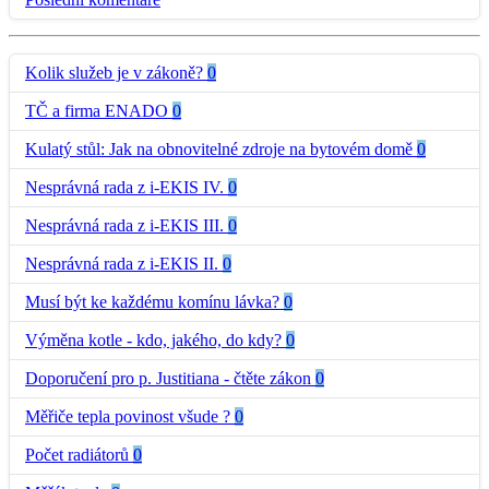
Kolik služeb je v zákoně?
0
TČ a firma ENADO
0
Kulatý stůl: Jak na obnovitelné zdroje na bytovém domě
0
Nesprávná rada z i-EKIS IV.
0
Nesprávná rada z i-EKIS III.
0
Nesprávná rada z i-EKIS II.
0
Musí být ke každému komínu lávka?
0
Výměna kotle - kdo, jakého, do kdy?
0
Doporučení pro p. Justitiana - čtěte zákon
0
Měřiče tepla povinost všude ?
0
Počet radiátorů
0