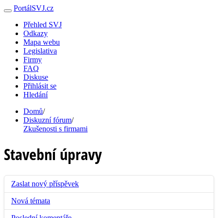
PortálSVJ.cz
Přehled SVJ
Odkazy
Mapa webu
Legislativa
Firmy
FAQ
Diskuse
Přihlásit se
Hledání
Domů
/
Diskuzní fórum
/
Zkušenosti s firmami
Stavební úpravy
Zaslat nový příspěvek
Nová témata
Poslední komentáře