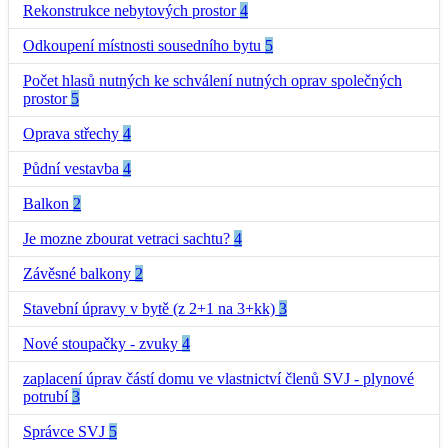
Rekonstrukce nebytových prostor
4
Odkoupení místnosti sousedního bytu
5
Počet hlasů nutných ke schválení nutných oprav společných
prostor
5
Oprava střechy
4
Půdní vestavba
4
Balkon
2
Je mozne zbourat vetraci sachtu?
4
Závěsné balkony
2
Stavební úpravy v bytě (z 2+1 na 3+kk)
3
Nové stoupačky - zvuky
4
zaplacení úprav částí domu ve vlastnictví členů SVJ - plynové
potrubí
3
Správce SVJ
5