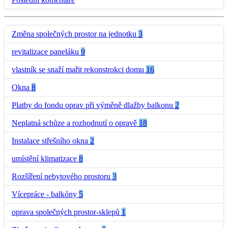
Změna společných prostor na jednotku
3
revitalizace paneláku
9
vlastník se snaží mařit rekonstrokci domu
16
Okna
8
Platby do fondu oprav při výměně dlažby balkonu
2
Neplatná schůze a rozhodnutí o opravě
18
Instalace střešního okna
2
umístění klimatizace
8
Rozšíření nebytového prostoru
3
Vícepráce - balkóny
5
oprava společných prostor-sklepů
1