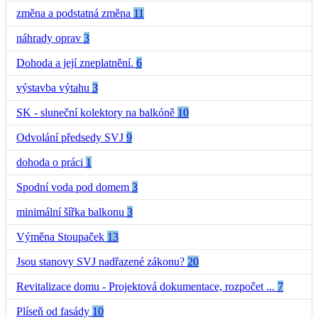
změna a podstatná změna
11
náhrady oprav
3
Dohoda a její zneplatnění.
6
výstavba výtahu
3
SK - sluneční kolektory na balkóně
10
Odvolání předsedy SVJ
9
dohoda o práci
1
Spodní voda pod domem
3
minimální šířka balkonu
3
Výměna Stoupaček
13
Jsou stanovy SVJ nadřazené zákonu?
20
Revitalizace domu - Projektová dokumentace, rozpočet ...
7
Plíseň od fasády
10