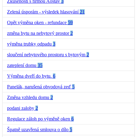
Zkušenosti s firmou Aostav
3
Zelená úsporám - výsledek hlasování
21
Opět výměna oken - refundace
59
změna bytu na nebytový prostor
2
výměna trubky odpadu
3
sloučení nebytového prostoru s bytovým
2
zateplení domu
35
Výměna dveří do bytu.
6
Panelák, narušená obvodová zeď
5
Změna vzhledu domu
2
podani zaloby
2
Regulace záloh po výměně oken
6
Špatně uzavřená smlouva o dílo
5